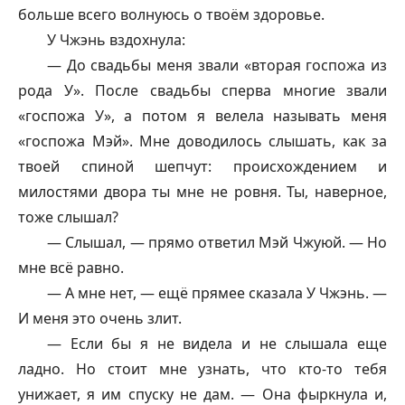
больше всего волнуюсь о твоём здоровье.
У Чжэнь вздохнула:
— До свадьбы меня звали «вторая госпожа из
рода У». После свадьбы сперва многие звали
«госпожа У», а потом я велела называть меня
«госпожа Мэй». Мне доводилось слышать, как за
твоей спиной шепчут: происхождением и
милостями двора ты мне не ровня. Ты, наверное,
тоже слышал?
— Слышал, — прямо ответил Мэй Чжуюй. — Но
мне всё равно.
— А мне нет, — ещё прямее сказала У Чжэнь. —
И меня это очень злит.
— Если бы я не видела и не слышала еще
ладно. Но стоит мне узнать, что кто-то тебя
унижает, я им спуску не дам. — Она фыркнула и,