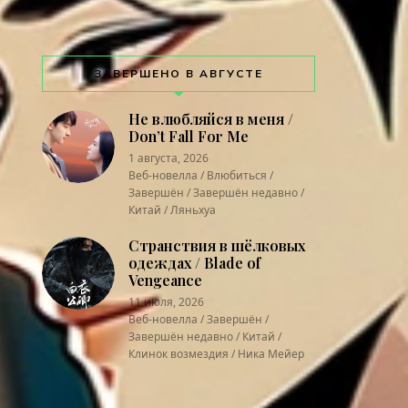
ЗАВЕРШЕНО В АВГУСТЕ
Не влюбляйся в меня /
Don’t Fall For Me
1 августа, 2026
Веб-новелла / Влюбиться /
Завершён / Завершён недавно /
Китай / Ляньхуа
Странствия в шёлковых
одеждах / Blade of
Vengeance
11 июля, 2026
Веб-новелла / Завершён /
Завершён недавно / Китай /
Клинок возмездия / Ника Мейер