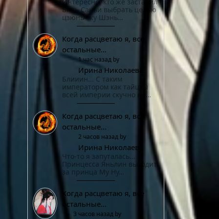
Интересно, кто же заставил
Бянь Саньи выбрать целью
цзюньчжу Шэнь…
Когда расцветаю я, все
остальные…
1 час назад by
Ирина Николаева
Блииин... С таким
императором как тайцзы
всей империи скучно не…
Когда расцветаю я, все
остальные…
2 часов назад by
Ирина Николаева
Что-то я запуталась...
Принцесса Яньлин выходит
за принца Му Ну…
Когда расцветаю я, все
остальные…
3 часов назад by