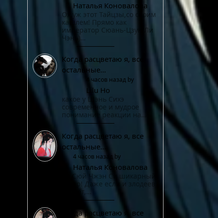
Наталья Коновалова
Ох,уж этот Тайцзы,со своим
кашлем! Прямо как
император Сюань-Цзун(Ли
Чэнь)…
Когда расцветаю я, все
остальные…
4 часов назад by
Lilu Ho
какое у Шэнь Сихэ
современное и мудрое
понимание реакции на…
Когда расцветаю я, все
остальные…
4 часов назад by
Наталья Коновалова
Да,Сюй Чжэн Си шикарный
актер! Даже если и злодеев
играет,…
Когда расцветаю я, все