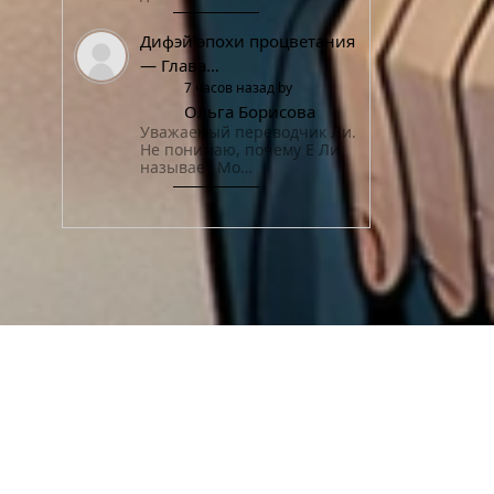
Дифэй эпохи процветания
— Глава…
7 часов назад by
Ольга Борисова
Уважаемый переводчик Ли.
Не понимаю, почему Е Ли
называет Мо…