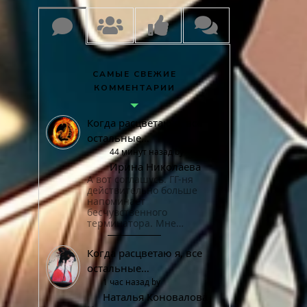
САМЫЕ СВЕЖИЕ
КОММЕНТАРИИ
Когда расцветаю я, все
остальные…
44 минут назад by
Ирина Николаева
А вот соглашусь. ГГ-ня
действительно больше
напоминает
бесчувственного
терминатора. Мне…
Когда расцветаю я, все
остальные…
1 час назад by
Наталья Коновалова