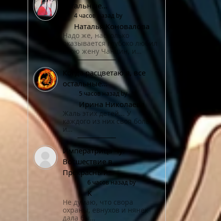
остальные…
4 часов назад by
Наталья Коновалова
Надо же, насколько
оказывается глубоко любил
свою жену Чанцин, и…
Когда расцветаю я, все
остальные…
5 часов назад by
Ирина Николаева
Жаль этих детей... У
каждого из них своя боль
и…
Императрица Чу:
Восшествие в
Прекрасный…
6 часов назад by
K
Не думаю, что свора
охраны, евнухов и нянек
дала бы…