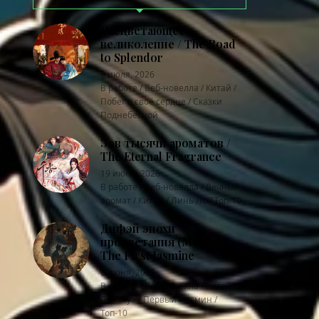
Расцветающее
великолепие / The Road
to Splendor
9 июля, 2026
В работе / Веб-новелла / Китай /
Побег в своё сердце / Сказки
Поднебесной
Зов тысячи ароматов /
The Eternal Fragrance
19 июня, 2026
В работе / Веб-новелла / Вечный
аромат / Китай / Линь Ле / Топ-10
Дифэй эпохи
процветания (Мо Ли) /
The First Jasmine
8 июня, 2026
В работе / Веб-новелла / Китай /
Ляньхуа / Первый жасмин /
Топ-10