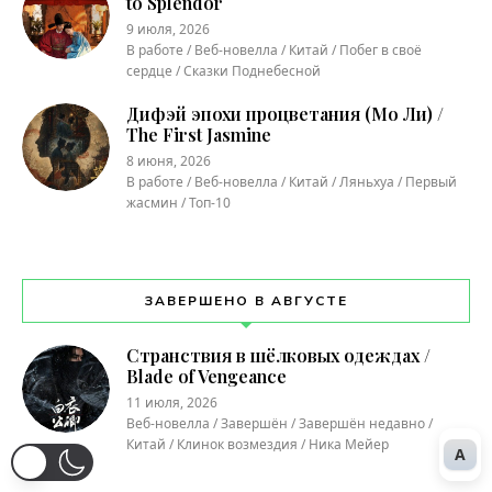
to Splendor
9 июля, 2026
В работе / Веб-новелла / Китай / Побег в своё
сердце / Сказки Поднебесной
Дифэй эпохи процветания (Мо Ли) /
The First Jasmine
8 июня, 2026
В работе / Веб-новелла / Китай / Ляньхуа / Первый
жасмин / Топ-10
ЗАВЕРШЕНО В АВГУСТЕ
Странствия в шёлковых одеждах /
Blade of Vengeance
11 июля, 2026
Веб-новелла / Завершён / Завершён недавно /
Китай / Клинок возмездия / Ника Мейер
A