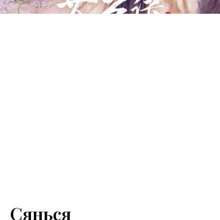
Сянься