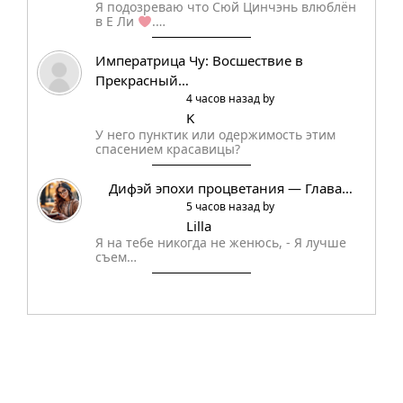
Я подозреваю что Сюй Цинчэнь влюблён
в Е Ли
.…
Императрица Чу: Восшествие в
Прекрасный…
4 часов назад by
K
У него пунктик или одержимость этим
спасением красавицы?
Дифэй эпохи процветания — Глава…
5 часов назад by
Lilla
Я на тебе никогда не женюсь, - Я лучше
съем…