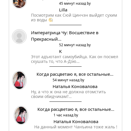
45 минут назад by
Lilla
Посмотрим как Сюй Цинчэн выйдет сухим
из воды
Императрица Чу: Восшествие в
Прекрасный…
52 минут назад by
K
Этот адъютант самоубийца. Как он посмел
скушать то, что А-Дзю…
Когда расцветаю я, все остальные…
54 минут назад by
Наталья Коновалова
Ну, а что ж она не должна отомстить
своим обидчикам?…
Когда расцветаю я, все остальные…
1 час назад by
Наталья Коновалова
На данный момент Чанъина тоже жаль !