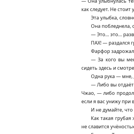
— Она улыбнулась теп
как следует. Не стоит
Эта улыбка, словн
Она побледнела, 
— Это… это… разв
ПАХ! — раздался г
Фарфор задрожал
— За кого вы ме
сидеть здесь и смотре
Одна рука — мне, 
— Либо вы отдаёт
Чжао, — либо продолж
если я вас унижу при в
И не думайте, что
Как такая грубая
не славится учёность