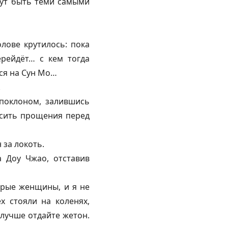
огут быть теми самыми
лове крутилось: пока
ерейдёт… с кем тогда
ься на Сун Мо…
.
 поклоном, залившись
осить прощения перед
 за локоть.
а Доу Чжао, отставив
дрые женщины, и я не
 стояли на коленях,
 лучше отдайте жетон.