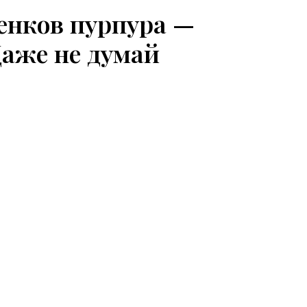
енков пурпура —
 Даже не думай