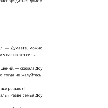
у распорядиться домом
лл. — Думаете, можно
 у вас на это силы!
шений, — сказала Доу
о тогда не жалуйтесь,
 всё решаю я!
уалы? Разве семья Доу