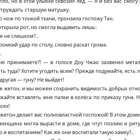
ло, но в этой улыбке сквозил лёд. — Я и без вас смог
 утруждать старшую матушку.
о нож по тонкой ткани, пронзила госпожу Тан.
открыла рот, но смогла выдавить лишь:
е не слишком?..
ромкий удар по столу, словно раскат грома.
.
ня принимаете?! — в голосе Доу Чжао зазвенел мета
ть туда? Хотите угодить всем? Прежде подумайте, есть ли
другая — гуну? Не выйдет!
е жетон, и мы можем сохранить видимость добрых отно
айте вставлять мне палки в колёса по приказу гуна. Н
сех!
 жетон делает вас полновластной госпожой! В этом доме
 женщина могла вырасти в доме, где чтут поэзию и рит
ю и воспитанием? Как же они воспитали такую хамку?..