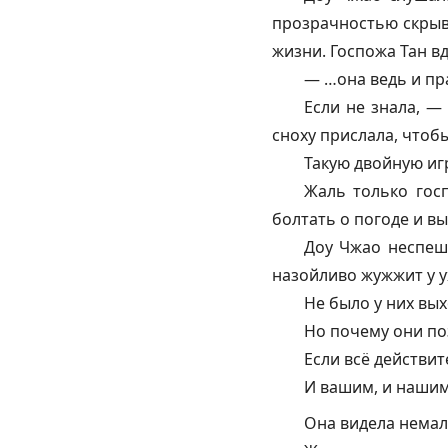
прозрачностью скрыва
жизни. Госпожа Тан вд
— …она ведь и пр
Если не знала, —
сноху прислала, чтоб
Такую двойную игр
Жаль только госп
болтать о погоде и в
Доу Чжао неспешн
назойливо жужжит у у
Не было у них вы
Но почему они по
Если всё действит
И вашим, и нашим?
Она видела немал