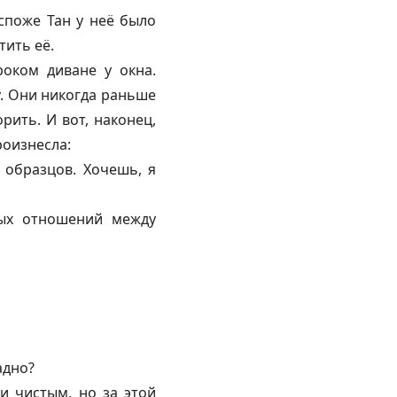
споже Тан у неё было
тить её.
оком диване у окна.
у. Они никогда раньше
рить. И вот, наконец,
роизнесла:
 образцов. Хочешь, я
рых отношений между
адно?
и чистым, но за этой