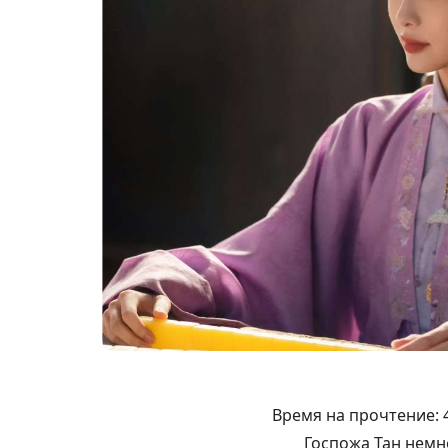
Время на прочтение:
Госпожа Тан немн