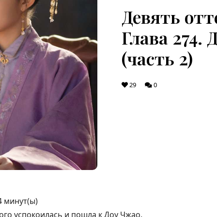
Девять отт
Глава 274.
(часть 2)
29
0
4
минут(ы)
ого успокоилась и пошла к Доу Чжао.