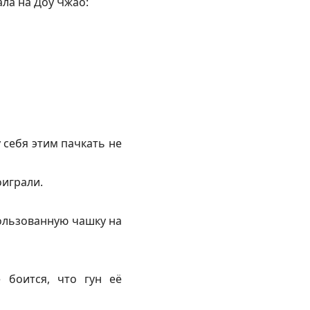
ала на Доу Чжао:
 себя этим пачкать не
оиграли.
пользованную чашку на
 боится, что гун её