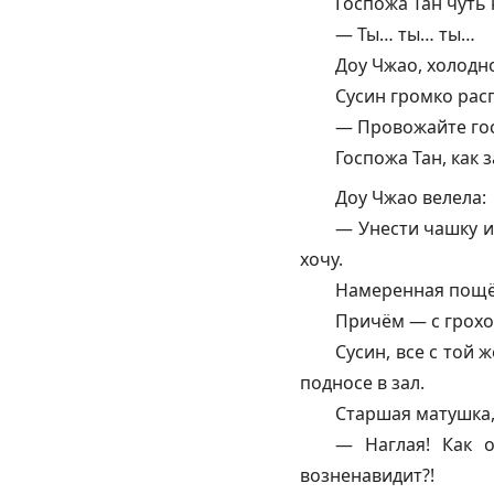
Госпожа Тан чуть 
— Ты… ты… ты…
Доу Чжао, холодн
Сусин громко рас
— Провожайте го
Госпожа Тан, как 
Доу Чжао велела:
— Унести чашку и
хочу.
Намеренная пощёч
Причём — с грохо
Сусин, все с той 
подносе в зал.
Старшая матушка,
— Наглая! Как о
возненавидит?!