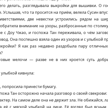
его делать, разглядывала выкройки для вышивки. О го
 Услышав, что та просится на приём, велела Сусин впус
ветствиями, две невестки устроились рядом на шир
 обратила внимание на узоры, разбросанные по столик
е с Доу Чжао, и госпожа Тан переживала, о чём загово
вод. Она поспешно взяла один из узоров и с улыбкой п
кройки? Я как раз недавно раздобыла пару отличных
я?
товые мелочи — разве не в них кроется суть доб
 улыбкой кивнула:
, попросила принести бумагу.
пожа Тан осторожно начала разговор о своей свекрови:
актер. На самом деле она не держит зла. Не обижайся, л
 её с мягкой улыбкой на лице. Её взгляд был ясным 