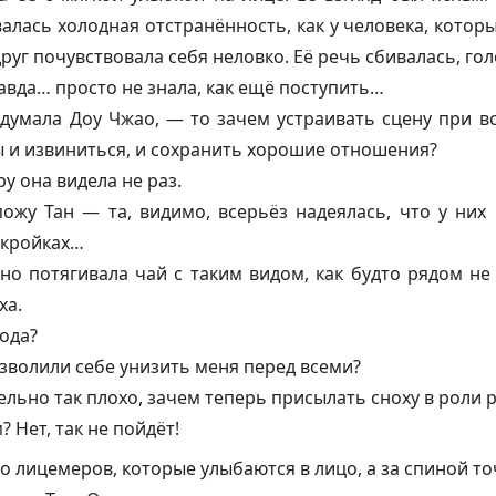
лась холодная отстранённость, как у человека, котор
руг почувствовала себя неловко. Её речь сбивалась, гол
авда… просто не знала, как ещё поступить…
 думала Доу Чжао, — то зачем устраивать сцену при в
ы и извиниться, и сохранить хорошие отношения?
у она видела не раз.
ожу Тан — та, видимо, всерьёз надеялась, что у них 
ыкройках…
о потягивала чай с таким видом, как будто рядом не 
ха.
хода?
зволили себе унизить меня перед всеми?
ельно так плохо, зачем теперь присылать сноху в роли
 Нет, так не пойдёт!
о лицемеров, которые улыбаются в лицо, а за спиной то