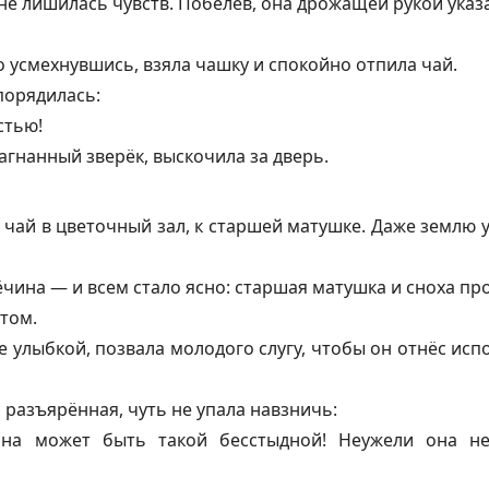
не лишилась чувств. Побелев, она дрожащей рукой указ
о усмехнувшись, взяла чашку и спокойно отпила чай.
порядилась:
стью!
загнанный зверёк, выскочила за дверь.
 чай в цветочный зал, к старшей матушке. Даже землю у
ина — и всем стало ясно: старшая матушка и сноха пр
том.
же улыбкой, позвала молодого слугу, чтобы он отнёс ис
 разъярённая, чуть не упала навзничь:
на может быть такой бесстыдной! Неужели она не