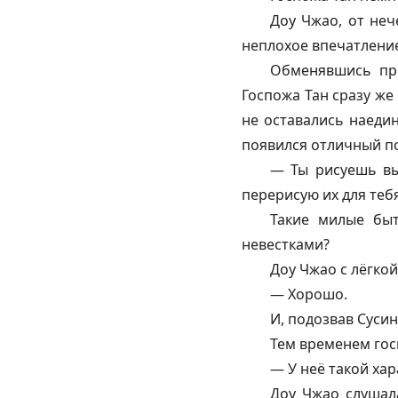
Доу Чжао, от неч
неплохое впечатление.
Обменявшись при
Госпожа Тан сразу же
не оставались наедин
появился отличный по
— Ты рисуешь вы
перерисую их для теб
Такие милые бы
невестками?
Доу Чжао с лёгкой
— Хорошо.
И, подозвав Сусин
Тем временем гос
— У неё такой хар
Доу Чжао слушала