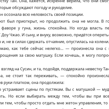
стку Тан. Она, кажется, искренне верила, что они см
орые обсуждают погоду и рукоделие.
ан осознала всю неловкость своей позиции.
рот был приоткрыт, но продолжить она не могла. В го
 фаворе у гуна, жизнь спокойна. Но когда власть п
 Доу Чжао. И сыну, и внуку, возможно, придётся оперет
 и, не в силах сдержать отчаяние, опустилась на колени
имаю, как тебе сейчас нелегко… — произнесла она с
рощения за свою матушку. Если хочешь, я могу попр
взгляд на Сусин, и та, подойдя, поддержала невестку Тан
а, не стоит так переживать, — спокойно произнесл
в руки платком, она продолжила:
то устраивает сцены по пустякам. Вы с матушкой — му
ть. Но если выбирать между тем, чтобы вы при всех
и тем, чтобы просто отдать мне жетон управления, то