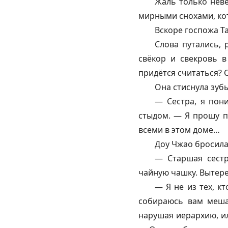
Жаль только неве
мирными снохами, кот
Вскоре госпожа Т
Слова путались, 
свёкор и свекровь в
придётся считаться? С
Она стиснула зубы
— Сестра, я пон
стыдом. — Я прошу п
всеми в этом доме…
Доу Чжао бросила 
— Старшая сестр
чайную чашку. Вытере
— Я не из тех, к
собираюсь вам меша
нарушая иерархию, ил