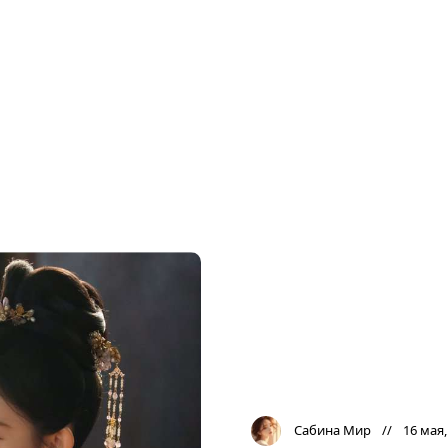
Сабина Мир
16 мая,