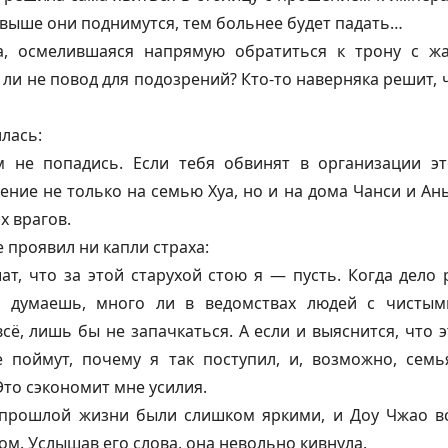
 выше они поднимутся, тем больнее будет падать…
а, осмелившаяся напрямую обратиться к трону с ж
 ли не повод для подозрений? Кто-то наверняка решит, 
лась:
 не попадись. Если тебя обвинят в организации эт
ение не только на семью Хуа, но и на дома Чанси и Аньл
х врагов.
е проявил ни капли страха:
т, что за этой старухой стою я — пусть. Когда дело 
ы думаешь, много ли в ведомствах людей с чисты
сё, лишь бы не запачкаться. А если и выяснится, что
е поймут, почему я так поступил, и, возможно, сем
Это сэкономит мне усилия.
прошлой жизни были слишком яркими, и Доу Чжао вс
м. Услышав его слова, она невольно кивнула.