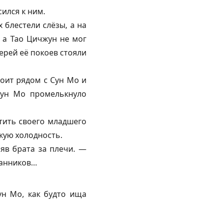
сился к ним.
 блестели слёзы, а на
 а Тао Цичжун не мог
ерей её покоев стояли
тоит рядом с Сун Мо и
 Сун Мо промелькнуло
тить своего младшего
скую холодность.
яв брата за плечи. —
ранников…
ун Мо, как будто ища