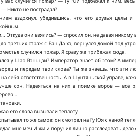
 у вас случился пожар? — Гу Юй подбежал к ним, весь
 — Никто не пострадал?
нием вздохнул, убедившись, что его друзья целы и
окойным.
и… Откуда они взялись? — спросил он, не давая никому
 до третьих страж с Ван Да-хэ, вернулся домой под утро
поместье случился пожар. Я сразу же прибежал сюда.
лся у Шао Вэньцзи? Император знает об этом? А импе
ворец и передам твои слова? Ты же знаешь, что эти л
 на себя ответственность. А в Шунтяньской управе, каже
учше сон. Надеяться на них в поимке воров — всё р
дерево…
становки.
жао его слова вызывали теплоту.
пытывал то же самое: он смотрел на Гу Юя с явной тепл
дал мне меч И-жи и поручил лично расследовать дело 