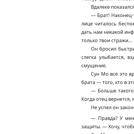
Вдалеке показался
— Брат! Наконец-т
лице читалось беспо
дать нам никакой инф
только твои стражи…
Он бросил быстры
слегка улыбается, в
смущение.
Сун Мо всё это в
брата — того, кто в э
— Больше такого
Когда отец вернется,
Не успел он закон
— Правда? У мен
защиты. — Хочу, чтобы