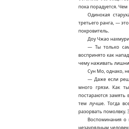
пока порадуется. Чем
Одинокая старух
третьего ранга, — это
покровитель.
Доу Чжао нахмури
— Ты только сам
воспринято как напад
чему наживать лишни
Сун Мо, однако, н
— Даже если реша
много грязи. Как т
постараются замять в
тем лучше. Тогда вс
разорвать помолвку. 
Воспоминания о 
незаурядным человеко