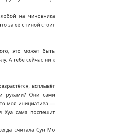
алобой на чиновника
что за её спиной стоит
ого, это может быть
у. А тебе сейчас ни к
разрастётся, всплывёт
ми руками? Они сами
 это моя инициатива —
ья Хуа сама поспешит
егда считала Сун Мо