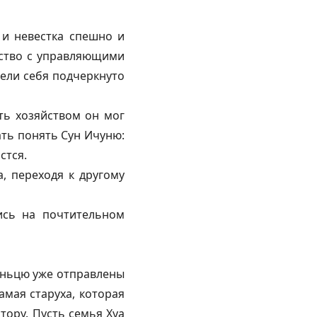
 и невестка спешно и
ство с управляющими
вели себя подчеркнуто
ть хозяйством он мог
ать понять Сун Ичуню:
стся.
, переходя к другому
ись на почтительном
эньцю уже отправлены
амая старуха, которая
тору. Пусть семья Хуа