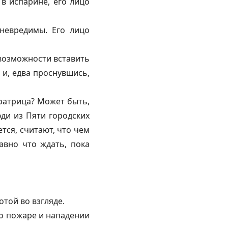
 в испарине, его лицо
 невредимы. Его лицо
 возможности вставить
 и, едва проснувшись,
ратрица? Может быть,
юди из Пяти городских
тся, считают, что чем
авно что ждать, пока
отой во взгляде.
о пожаре и нападении