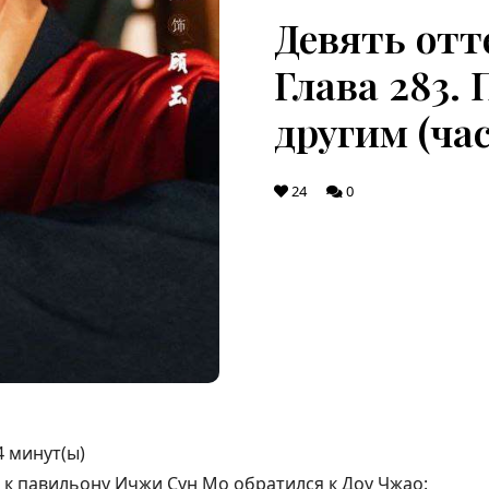
Девять отт
Глава 283. 
другим (час
24
0
4
минут(ы)
 к павильону Ичжи Сун Мо обратился к Доу Чжао: