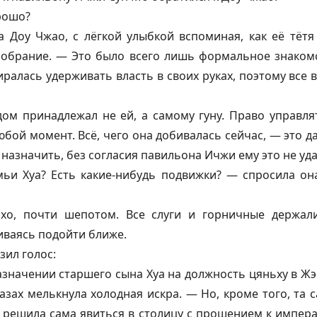
рошо?
 Доу Чжао, с лёгкой улыбкой вспоминая, как её тётя
собрание. — Это было всего лишь формальное знаком
биралась удерживать власть в своих руках, поэтому все 
дом принадлежал не ей, а самому гуну. Право управля
юбой момент. Всё, чего она добивалась сейчас, — это д
 назначить, без согласия павильона Ичжи ему это не уда
ьи Хуа? Есть какие-нибудь подвижки? — спросила она
хо, почти шепотом. Все слуги и горничные держал
иваясь подойти ближе.
зил голос:
значении старшего сына Хуа на должность цяньху в Ж
лазах мелькнула холодная искра. — Но, кроме того, та с
 решила сама явиться в столицу с прошением к импера