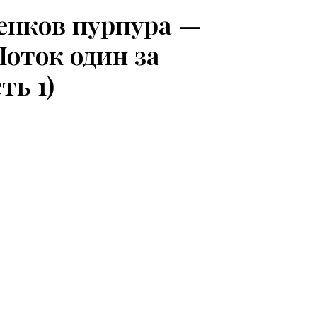
енков пурпура —
Поток один за
ть 1)