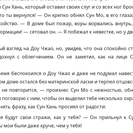
 Сун Хань, который оставил своих слуг и со всех ног бро
о ты вернулся! — Он крепко обнял Сун Мо, в его глазах
койство. — В доме был пожар, воры ворвались внутрь,
ормации! — сетовал он. — Я побежал к невестке, но у дв
й взгляд на Доу Чжао, но, увидев, что она спокойно с
здохнул с облегчением. Он не заметил, как на лице
ремя беспокоился о Доу Чжао и даже не подумал навес
том доме остался без материнской ласки и терпел отцов
 не повторится, — произнес Сун Мо с нежностью, обн
 я поговорю с ним, чтобы он выделил тебе несколько ох
чить фразу, как Сун Хань просиял от радости:
я будут свои стражи, как у тебя? — Он прильнул к С
 мои были даже круче, чем у тебя!