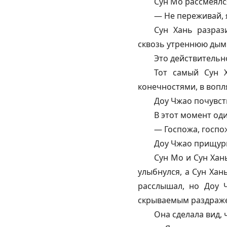
Сун Мо рассмеялс
— Не переживай, 
Сун Хань разраз
сквозь утреннюю дымк
Это действительн
Тот самый Сун 
конечностями, в вопл
Доу Чжао почувств
В этот момент оди
— Госпожа, госпож
Доу Чжао прищури
Сун Мо и Сун Хан
улыбнулся, а Сун Хан
расслышал, но Доу 
скрываемым раздраже
Она сделала вид, 