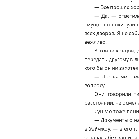
— Всё прошло хо
— Да, — ответила
смущённо покинули 
всех дворов. Я не со
вежливо.
В конце концов, 
передать другому в л
кого бы он ни захотел
— Что насчёт сем
вопросу.
Они говорили ти
расстоянии, не осмел
Сун Мо тоже пони
— Документы о на
в Уэйчжоу, — в его г
осталась без защиты,