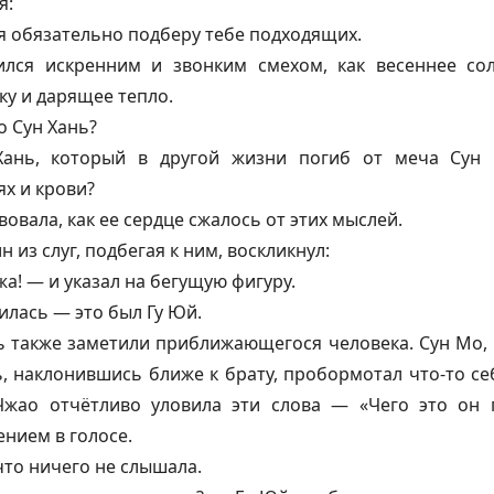
я:
я обязательно подберу тебе подходящих.
ился искренним и звонким смехом, как весеннее со
у и дарящее тепло.
о Сун Хань?
Хань, который в другой жизни погиб от меча Сун
ях и крови?
овала, как ее сердце сжалось от этих мыслей.
н из слуг, подбегая к ним, воскликнул:
а! — и указал на бегущую фигуру.
лась — это был Гу Юй.
ь также заметили приближающегося человека. Сун Мо, г
ь, наклонившись ближе к брату, пробормотал что-то се
Чжао отчётливо уловила эти слова — «Чего это он 
нием в голосе.
что ничего не слышала.