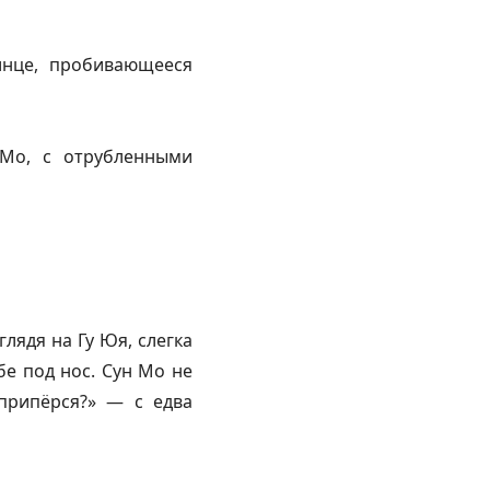
лнце, пробивающееся
 Мо, с отрубленными
лядя на Гу Юя, слегка
бе под нос. Сун Мо не
припёрся?» — с едва