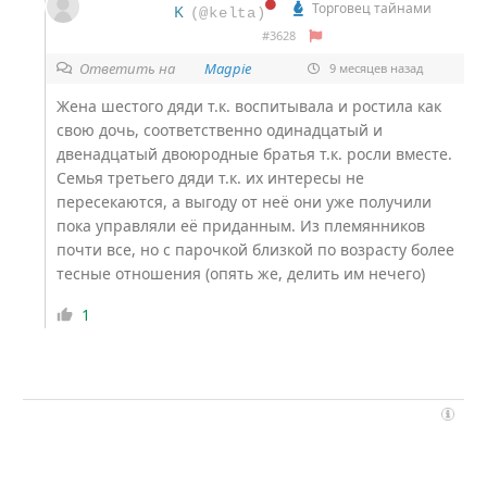
Торговец тайнами
K
(@kelta)
#3628
Ответить на
Magpie
9 месяцев назад
Жена шестого дяди т.к. воспитывала и ростила как
свою дочь, соответственно одинадцатый и
двенадцатый двоюродные братья т.к. росли вместе.
Семья третьего дяди т.к. их интересы не
пересекаются, а выгоду от неё они уже получили
пока управляли её приданным. Из племянников
почти все, но с парочкой близкой по возрасту более
тесные отношения (опять же, делить им нечего)
1