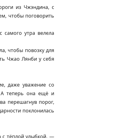
ороги из Чжэндина, с
ем, чтобы поговорить
с самого утра велела
ла, чтобы повозку для
ать Чжао Лянби у себя
ие, даже уважение со
 А теперь она ещё и
два перешагнув порог,
одарности поклонилась
 с тёплой улыбкой. —