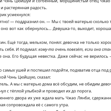
и Чэнь Цюйшуй и согбенный, морщинистый отец Чжао 
 и растерянная радость.
рик усмехнулся:
ятно! — поддразнил он. — Мы с твоей матерью сколько т
А оно вот как обернулось… Девушка-то, выходит, хороша
ин. Ещё тогда, мельком, понял: девочка не только хоро
ть себя. И подумал:
кому-то очень повезёт, если она ст
 она. Его будущая невестка. Даже сейчас не верилось —
о самых ушей и поспешил подойти, подхватив отца под р
укой Чэнь Цюйшую, сказал:
ель. А мы с матерью дома всё обсудим, не обидим девоч
ул с тёплой улыбкой и проводил их до порога.
реннего двора их уже ждала мать Чжао Лянби, сдержан
рая сопровождала её с самого утра.