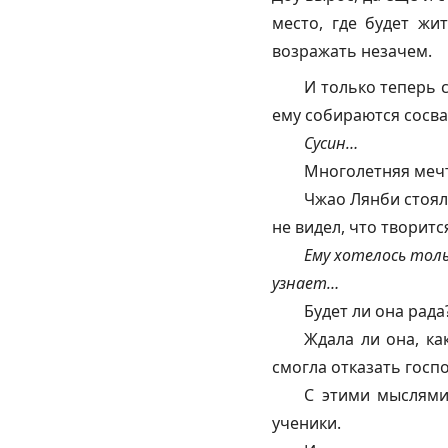
место, где будет жи
возражать незачем.
И только теперь 
ему собираются сосва
Сусин…
Многолетняя мечта
Чжао Лянби стоял,
не видел, что творитс
Ему хотелось толь
узнает…
Будет ли она рада
Ждала ли она, ка
смогла отказать госп
С этими мыслями
ученики.