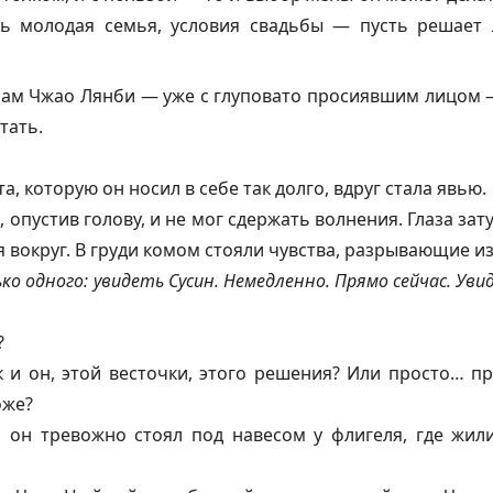
ть молодая семья, условия свадьбы — пусть решает 
сам Чжао Лянби — уже с глуповато просиявшим лицом —
тать.
, которую он носил в себе так долго, вдруг стала явью.
 опустив голову, и не мог сдержать волнения. Глаза за
я вокруг. В груди комом стояли чувства, разрывающие и
ко одного: увидеть Сусин. Немедленно. Прямо сейчас. Увид
?
к и он, этой весточки, этого решения? Или просто… п
оже?
 он тревожно стоял под навесом у флигеля, где жи