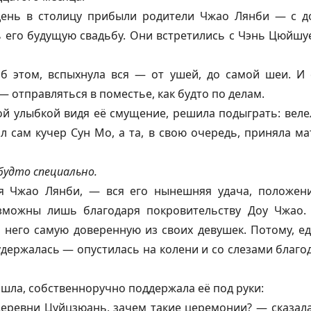
 день в столицу прибыли родители Чжао Лянби — с д
 его будущую свадьбу. Они встретились с Чэнь Цюйшу
об этом, вспыхнула вся — от ушей, до самой шеи. И 
— отправляться в поместье, как будто по делам.
ой улыбкой видя её смущение, решила подыграть: веле
л сам кучер Сун Мо, а та, в свою очередь, приняла м
будто специально.
ся Чжао Лянби, — вся его нынешняя удача, положен
можны лишь благодаря покровительству Доу Чжао.
 него самую доверенную из своих девушек. Потому, е
держалась — опустилась на колени и со слезами благ
шла, собственноручно поддержала её под руки:
еревни Цуйцзюань, зачем такие церемонии? — сказала