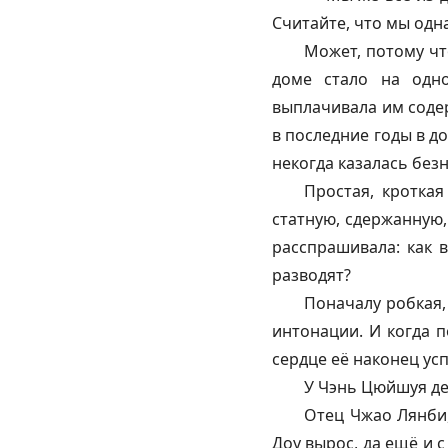
Считайте, что мы одн
Может, потому чт
доме стало на одно
выплачивала им содер
в последние годы в д
некогда казалась без
Простая, кротка
статную, сдержанную,
расспрашивала: как 
разводят?
Поначалу робкая,
интонации. И когда п
сердце её наконец ус
У Чэнь Цюйшуя де
Отец Чжао Лянби,
Доу вырос, да ещё и 