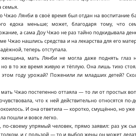
а семья.
о Чжао Лянби в своё время был отдан на воспитание б
го едока меньше; может, благодаря тому, что с
жание, а сама Доу Чжао не раз тайно подкидывала дене
оме Чжао нашлись средства и на лекарства для его матер
надёжной, теперь отступала.
я женщина, мать Лянби не могла даже поднять глаз
 но в то же время живую и тёплую. Она лишь тихо стоял
в этом году урожай? Поженили ли младших детей? Скол
 мать Чжао постепенно оттаяла — то ли от простых воп
очувствовала, что к ней действительно относятся по-д
покоилось. И она ответила — коротко, смущённо, но уже 
ла пошли и вовсе легко.
 по-своему упрямый человек, прямо заявил: раз уж сы
с толком, и с пользой — то и выбор жены он может делат