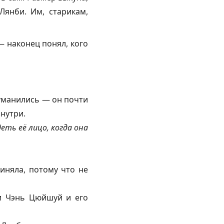
Лянби. Им, старикам,
 наконец понял, кого
туманились — он почти
знутри.
еть её лицо, когда она
риняла, потому что не
ли Чэнь Цюйшуй и его