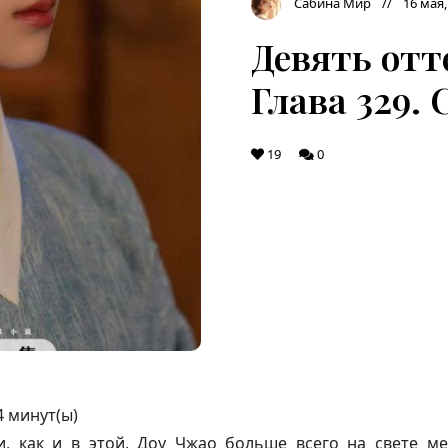
Сабина Мир
16 мая,
Девять отт
Глава 329. 
19
0
4
минут(ы)
, как и в этой, Доу Чжао больше всего на свете м