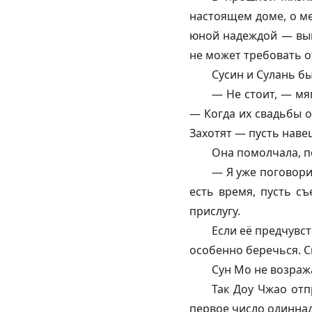
настоящем доме, о ме
юной надеждой — вышл
не может требовать от
Сусин и Сулань б
— Не стоит, — мяг
— Когда их свадьбы о
Захотят — пусть наве
Она помолчала, п
— Я уже поговори
есть время, пусть с
прислугу.
Если её предчувст
особенно беречься. С
Сун Мо не возража
Так Доу Чжао отп
первое число одиннад