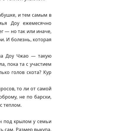
абушке, и тем самым в
емья Доу ежемесячно
г — но так или иначе,
и. И болезнь, которая
 на Доу Чжао — такую
а, пока та с участием
ько голов скота? Кур
росов, то ли от самой
оброму, не по барски,
с теплом.
н под крылом у семьи
ь сам. Размер выкупа,