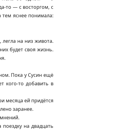
а-то — с восторгом, с
а тем яснее понимала:
, легла на низ живота.
них будет своя жизнь.
ня.
ом. Пока у Сусин ещё
т кого-то добавить в
три месяца ей придётся
лено заранее.
омнений.
 поездку на двадцать