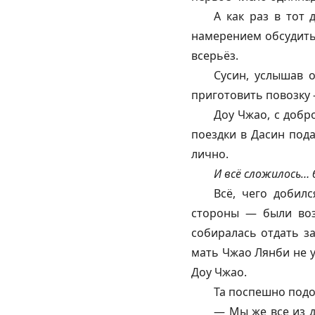
А как раз в тот
намерением обсудить
всерьёз.
Сусин, услышав 
приготовить повозку 
Доу Чжао, с добр
поездки в Дасин пода
лично.
И всё сложилось… 
Всё, чего добил
стороны — были воз
собиралась отдать за
мать Чжао Лянби не у
Доу Чжао.
Та поспешно подо
— Мы же все из д