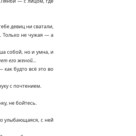
Лянби — с лицом, где
ебе девиц ни сватали,
. Только не чужая — а
ша собой, но и умна, и
анет его женой…
 как будто всё это во
уку с почтением.
ку, не бойтесь.
но улыбающаяся, с ней