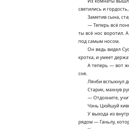
Из комнаты вышл
светились и гордость,
Заметив сына, ста
— Теперь всё пон
ты всё нос воротил. 
под самым носом.
Он ведь видел Сус
кротка, и умеет держа
А теперь — вот же
сне.
Лянби вспыхнул д
Старик, махнув р
— Отдохните, учит
Чэнь Цюйшуй кивн
У выхода из внут
рядом — Ганьлу, кото