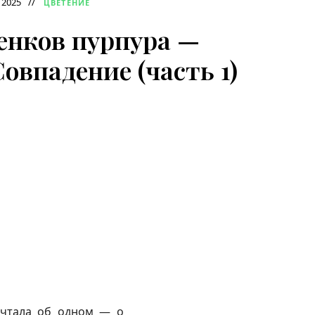
 2025
ЦВЕТЕНИЕ
енков пурпура —
Совпадение (часть 1)
ечтала об одном — о