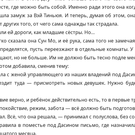
сте, где можно быть собой. Именно ради этого она когд
а замуж за Вэй Тиньюя. И теперь, думая об этом, он
 других того, от чего сама однажды так страдала.
ыли ей дороги, как младшие сёстры. Но…
ко сказала она Сун Мо, и её рука, сама того не замечая
пределятся, пусть переезжают в отдельные комнаты. У 
щают, но не больше. Им не должно быть тесно подле ме
отом добавила, сменив тему:
ла с женой управляющего из наших владений под Дасин
ъездит туда — присмотреть новых девушек. Нужно буде
вие верно, и ребёнок действительно есть, то в первые 
покойствие, режим, забота — всё должно быть подготов
л. Всё, что она решала, — принимал с полуслова, без с
равила в поместье под Дасином письмо, где назначила
цатого месяца.