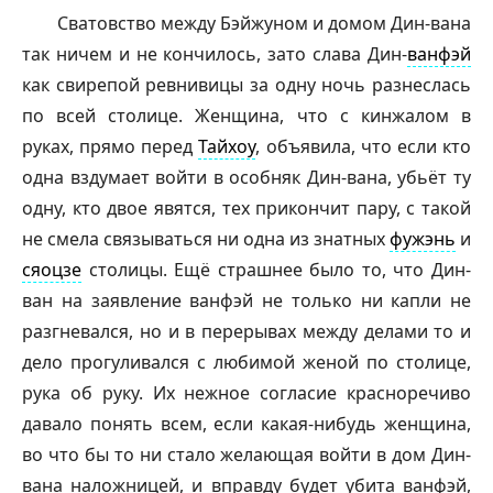
Сватовство между Бэйжуном и домом Дин-вана
так ничем и не кончилось, зато слава Дин-
ванфэй
как свирепой ревнивицы за одну ночь разнеслась
по всей столице. Женщина, что с кинжалом в
руках, прямо перед
Тайхоу
, объявила, что если кто
одна вздумает войти в особняк Дин-вана, убьёт ту
одну, кто двое явятся, тех прикончит пару, с такой
не смела связываться ни одна из знатных
фужэнь
и
сяоцзе
столицы. Ещё страшнее было то, что Дин-
ван на заявление
ванфэй
не только ни капли не
разгневался, но и в перерывах между делами то и
дело прогуливался с любимой женой по столице,
рука об руку. Их нежное согласие красноречиво
давало понять всем, если какая-нибудь женщина,
во что бы то ни стало желающая войти в дом Дин-
вана наложницей, и вправду будет убита
ванфэй
,