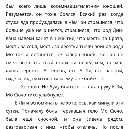
был всего лишь восемнадцатилетним юношей.
Разумеется, он тоже боялся. Всякий раз, когда
стужа яда пробуждалась в нём, он страшился, что
больше уже не очнётся, страшился, что род Дин-
вана навеки канет в небытие, что месть за брата,
месть за себя, месть за десятки тысяч воинов рода
Мо так и останется не завершённой. Но, он не
смел выказать свой страх ни перед кем, он мог
лишь терпеть. А теперь, его А Ли, его
ванфэй
,
сидела рядом и говорила ему: «не бойся…»
— Хорошо. Не буду бояться, — сжав руку Е Ли,
Мо Сюяо тихо улыбнулся.
Е Ли и вспоминать не хотелось, как минули эти
сутки. Поначалу боль, терзавшая тело Мо Сюяо,
была ещё сносной, и она сидела рядом,
разговаривая с ним, чтобы отвлечь. Но после