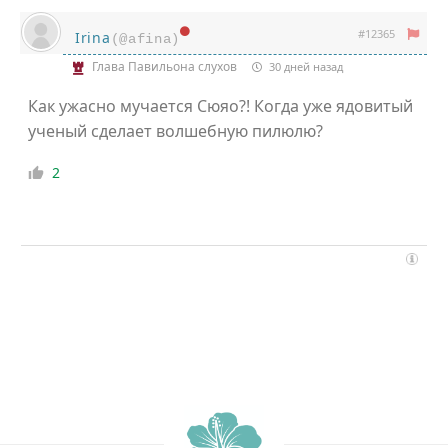
#12365
Irina
(@afina)
Глава Павильона слухов
30 дней назад
Как ужасно мучается Сюяо?! Когда уже ядовитый
ученый сделает волшебную пилюлю?
2