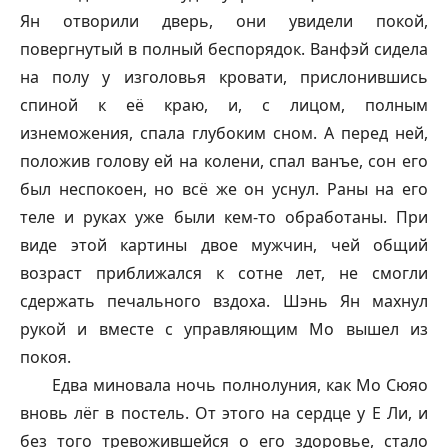
Ян отворили дверь, они увидели покой,
повергнутый в полный беспорядок.
Ванфэй
сидела
на полу у изголовья кровати, прислонившись
спиной к её краю, и, с лицом, полным
изнеможения, спала глубоким сном. А перед ней,
положив голову ей на колени, спал ванъе, сон его
был неспокоен, но всё же он уснул. Раны на его
теле и руках уже были кем-то обработаны. При
виде этой картины двое мужчин, чей общий
возраст приближался к сотне лет, не смогли
сдержать печального вздоха. Шэнь Ян махнул
рукой и вместе с управляющим Мо вышел из
покоя.
Едва миновала ночь полнолуния, как Мо Сюяо
вновь лёг в постель. От этого на сердце у Е Ли, и
без того тревожившейся о его здоровье, стало