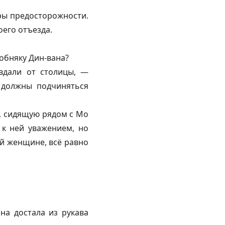
еры предосторожности.
оего отъезда.
собняку Дин-вана?
 вдали от столицы, —
е должны подчиняться
, сидящую рядом с Мо
 к ней уважением, но
ей женщине, всё равно
на достала из рукава