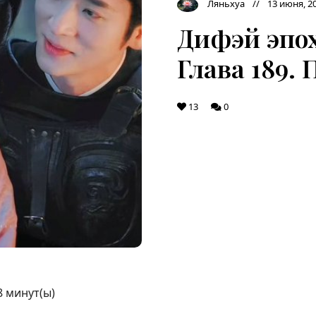
Ляньхуа
13 июня, 2
Дифэй эпо
Глава 189.
13
0
8
минут(ы)