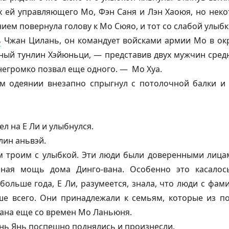
х ей управляющего Мо, Фэн Саня и Лэн Хаоюя, но неко
нием повернула голову к Мо Сюяо, и тот со слабой улыб
ь
Чжан Цилань, он командует войсками армии Мо в окр
вный тунлин Хэйюньци, — представив двух мужчин сре
негромко позвал еще одного. — Мо Хуа.
 одеянии внезапно спрыгнул с потолочной балки и 
л на Е Ли и улыбнулся.
лин аньвэй.
м троим с улыбкой. Эти люди были доверенными лицам
нная мощь дома Динго-вана. Особенно это касало
больше года, Е Ли, разумеется, знала, что люди с фам
е всего. Они принадлежали к семьям, которые из п
вана еще со времен Мо Ланьюня.
нь Янь поспешно поднялись и произнесли.