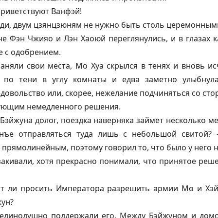
риветствуют
Ванфэй
!
ди, двум цзянцзюням не нужно быть столь церемонными
е Фэн Чжияо и Лэн Хаоюй переглянулись, и в глазах 
е с одобрением.
заняли свои места, Мо Хуа скрылся в тенях и вновь ис
м по тени в углу комнаты и едва заметно улыбнулас
едовольство или, скорее, нежелание подчиняться со стор
ующим немедленного решения.
 Бэйжуна долог, поездка наверняка займет несколько м
нъе отправляться туда лишь с небольшой свитой
прямолинейным, поэтому говорил то, что было у него н
акивали, хотя прекрасно понимали, что принятое реше
ит ли просить Императора разрешить армии Мо и Хэ
жун?
единодушно поддержали его. Между Бэйжуном и домо