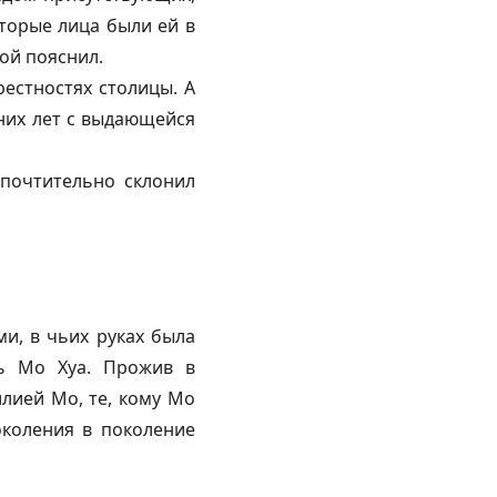
торые лица были ей в
кой пояснил.
естностях столицы. А
дних лет с выдающейся
почтительно склонил
и, в чьих руках была
сь Мо Хуа. Прожив в
илией Мо, те, кому Мо
околения в поколение