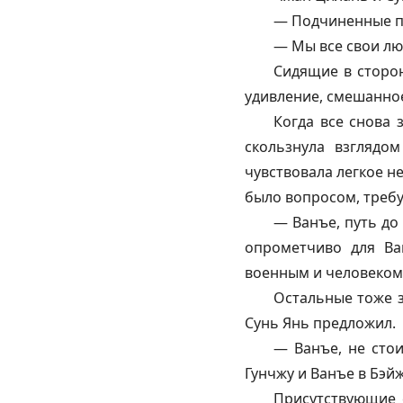
— Подчиненные п
— Мы все свои лю
Сидящие в сторон
удивление, смешанно
Когда все снова 
скользнула взглядо
чувствовала легкое н
было вопросом, треб
— Ванъе, путь до
опрометчиво для Ва
военным и человеком 
Остальные тоже з
Сунь Янь предложил.
— Ванъе, не сто
Гунчжу
и Ванъе в Бэй
Присутствующие 