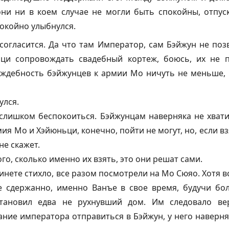
они ни в коем случае не могли быть спокойны, отпус
окойно улыбнулся.
огласится. Да что там Император, сам Бэйжун не позв
и сопровождать свадебный кортеж, боюсь, их не п
аждебность бэйжунцев к армии Мо ничуть не меньше,
улся.
 слишком беспокоиться. Бэйжунцам наверняка не хват
ия Мо и Хэйюньци, конечно, пойти не могут, но, если в
не скажет.
ого, сколько именно их взять, это они решат сами.
нете стихло, все разом посмотрели на Мо Сюяо. Хотя вс
е сдержанно, именно Ванъе в свое время, будучи б
тановил едва не рухнувший дом. Им следовало ве
ание императора отправиться в Бэйжун, у него наверня