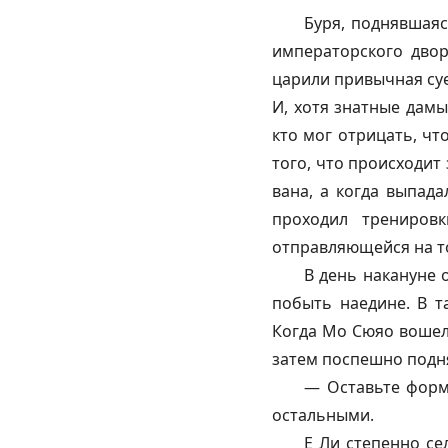
Буря, поднявшаяс
императорского двор
царили привычная суе
И, хотя знатные дамы
кто мог отрицать, чт
того, что происходит
вана, а когда выпада
проходил трениров
отправляющейся на т
В день накануне 
побыть наедине. В т
Когда Мо Сюяо вошел 
затем поспешно подня
— Оставьте форм
остальными.
Е Ли степенно се