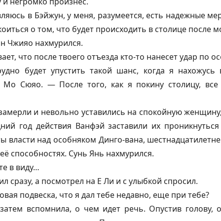
у и негромко произнес.
вляюсь в Бэйжун, у меня, разумеется, есть надежные м
оиться о том, что будет происходить в столице после м
эн Чжияо нахмурился.
ет, что после твоего отъезда кто-то нанесет удар по о
удно будет упустить такой шанс, когда я нахожусь
 Мо Сюяо. — После того, как я покину столицу, вс
замерли и невольно уставились на спокойную женщину
дний год действия
Ванфэй
заставили их проникнуться
ы власти над особняком Динго-вана, шестнадцатилетн
её способностях. Сунь Янь нахмурился.
те в виду…
л сразу, а посмотрел на Е Ли и с улыбкой спросил.
овая подвеска, что я дал тебе недавно, еще при тебе?
затем вспомнила, о чем идет речь. Опустив голову, о