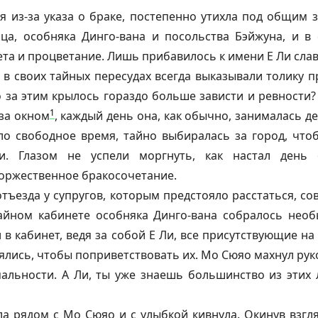
я из-за указа о браке, постепенно утихла под общим 
ца, особняка Динго-вана и посольства Бэйжуна, и в
та и процветание. Лишь прибавилось к имени Е Ли сл
 в своих тайных пересудах всегда выказывали толику 
о за этим крылось гораздо больше зависти и ревности
1
 за окном
, каждый день она, как обычно, занималась д
ло свободное время, тайно выбиралась за город, что
ки. Глазом не успели моргнуть, как настал день
оржественное бракосочетание.
отъезда у супругов, которым предстояло расстаться, с
айном кабинете особняка Динго-вана собралось нео
в кабинет, ведя за собой Е Ли, все присутствующие на
лись, чтобы поприветствовать их. Мо Сюяо махнул рук
альности. А Ли, ты уже знаешь большинство из этих 
ла рядом с Мо Сюяо и с улыбкой кивнула. Окинув взгл