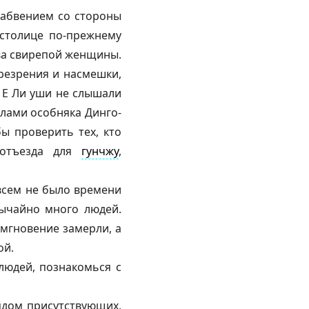
забвением со стороны
 столице по-прежнему
ава свирепой женщины.
презрения и насмешки,
? Е Ли уши не слышали
елами особняка Динго-
бы проверить тех, кто
 отъезда для
гунчжу
,
овсем не было времени
бычайно много людей.
 мгновение замерли, а
ой.
людей, познакомься с
ядом присутствующих,