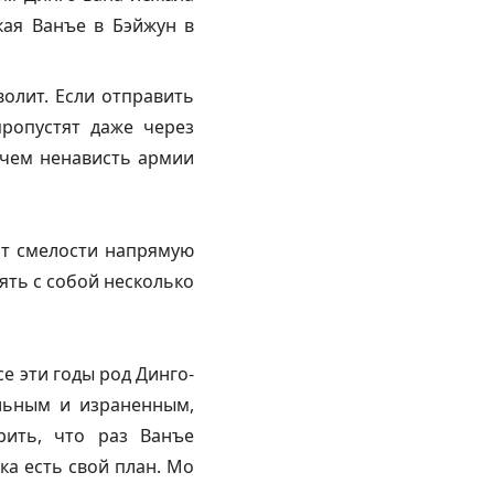
кая Ванъе в Бэйжун в
олит. Если отправить
ропустят даже через
 чем ненависть армии
ит смелости напрямую
зять с собой несколько
е эти годы род Динго-
ольным и израненным,
рить, что раз Ванъе
ка есть свой план. Мо