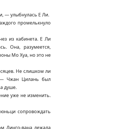
, — улыбнулась Е Ли.
каждого промелькнуло
чез из кабинета. Е Ли
ь. Она, разумеется,
оны Мо Хуа, но это не
есяцев. Не слишком ли
? — Чжан Цилань был
а душе.
ние уже не изменить.
йюньци сопровождать
м Динго-вана лежала