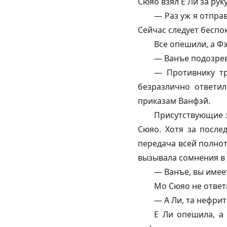
Сюяо взял Е Ли за рук
— Раз уж я отпра
Сейчас следует беспок
Все опешили, а Ф
— Ванъе подозрева
— Противнику тр
безразлично ответил
приказам
Ванфэй
.
Присутствующие 
Сюяо. Хотя за после
передача всей полнот
вызывала сомнения в 
— Ванъе, вы имее
Мо Сюяо не ответи
— А Ли, та нефрит
Е Ли опешила, а 