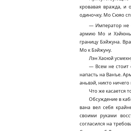
кровавая вражда, и 
одиночку. Мо Сюяо сп
— Император не с
армию Мо и Хэйюньц
границу Бэйжуна. Вр
Мо к Бэйжуну.
Лэн Хаоюй усмехн
— Всем не стоит
напасть на Ванъе. Арм
аньвэй, никто ничего 
Что же касается т
Обсуждение в каби
вана вел себя крайн
своими руками восс
согласился на требов