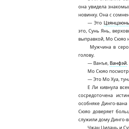
она увидела знакомы
новинку. Она с сомне
— Это
Цзянцзюн
это, Сунь Янь, верхо
выправкой, Мо Сюяо 
Мужчина в сером
голову.
— Ванъе,
Ванфэй
.
Мо Сюяо посмотре
— Это Мо Хуа, тун
Е Ли кивнула все
сосредоточена исти
особняке Динго-вана 
Сюяо доверяет больш
служили дому Динго-
Чжан Цилань и Су