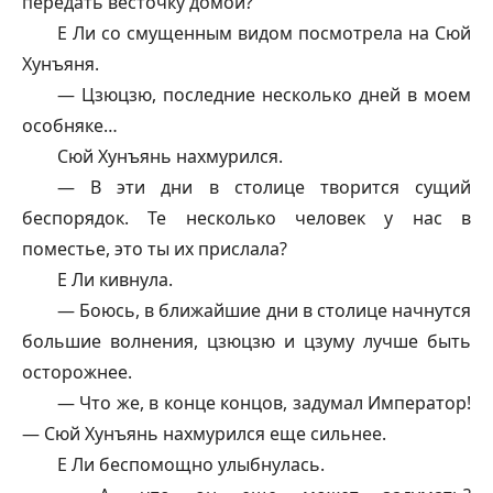
передать весточку домой?
Е Ли со смущенным видом посмотрела на Сюй
Хунъяня.
— Цзюцзю, последние несколько дней в моем
особняке…
Сюй Хунъянь нахмурился.
— В эти дни в столице творится сущий
беспорядок. Те несколько человек у нас в
поместье, это ты их прислала?
Е Ли кивнула.
— Боюсь, в ближайшие дни в столице начнутся
большие волнения, цзюцзю и цзуму лучше быть
осторожнее.
— Что же, в конце концов, задумал Император!
— Сюй Хунъянь нахмурился еще сильнее.
Е Ли беспомощно улыбнулась.