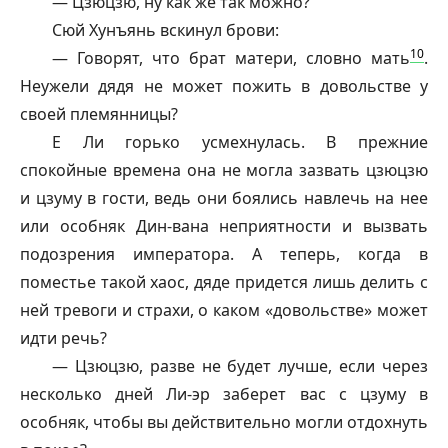
— Цзюцзю, ну как же так можно?
Сюй Хунъянь вскинул брови:
10
— Говорят, что брат матери, словно мать
.
Неужели дядя не может пожить в довольстве у
своей племянницы?
Е Ли горько усмехнулась. В прежние
спокойные времена она не могла зазвать цзюцзю
и цзуму в гости, ведь они боялись навлечь на нее
или особняк Дин-вана неприятности и вызвать
подозрения императора. А теперь, когда в
поместье такой хаос, дяде придется лишь делить с
ней тревоги и страхи, о каком «довольстве» может
идти речь?
— Цзюцзю, разве не будет лучше, если через
несколько дней Ли-эр заберет вас с цзуму в
особняк, чтобы вы действительно могли отдохнуть