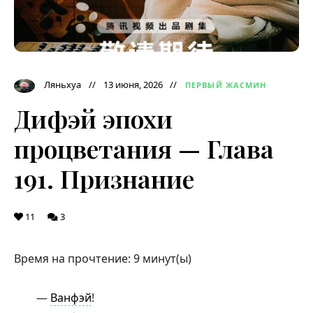
Ляньхуа
13 июня, 2026
ПЕРВЫЙ ЖАСМИН
Дифэй эпохи
процветания — Глава
191. Признание
11
3
Время на прочтение:
9
минут(ы)
—
Ванфэй
!