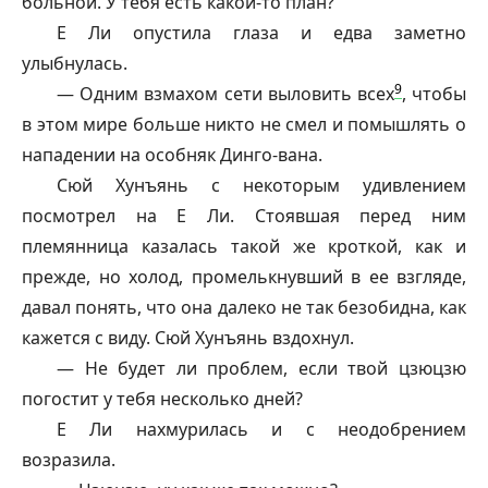
больной. У тебя есть какой-то план?
Е Ли опустила глаза и едва заметно
улыбнулась.
9
— Одним взмахом сети выловить всех
, чтобы
в этом мире больше никто не смел и помышлять о
нападении на особняк Динго-вана.
Сюй Хунъянь с некоторым удивлением
посмотрел на Е Ли. Стоявшая перед ним
племянница казалась такой же кроткой, как и
прежде, но холод, промелькнувший в ее взгляде,
давал понять, что она далеко не так безобидна, как
кажется с виду. Сюй Хунъянь вздохнул.
— Не будет ли проблем, если твой цзюцзю
погостит у тебя несколько дней?
Е Ли нахмурилась и с неодобрением
возразила.