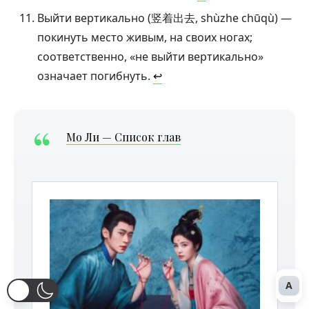
Выйти вертикально (竖着出去, shùzhe chūqù) —
покинуть место живым, на своих ногах;
соответственно, «не выйти вертикально»
означает погибнуть.
↩︎
Мо Ли — Список глав
A