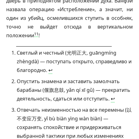
дверь в приподнятом расположении духа.
Ванфэй
назвала операцию «Истребление», а значит, ни
один из убийц, осмелившихся ступить в особняк,
точно не выйдет отсюда в вертикальном
11
положении
!
____________________________________________
Светлый и честный (光明正大, guāngmíng
zhèngdà) — поступать открыто, справедливо и
благородно.
↩︎
Опустить знамена и заставить замолчать
барабаны (偃旗息鼓, yǎn qí xī gǔ) — прекратить
деятельность, сдаться или отступить.
↩︎
Отвечать неизменностью на все перемены (以
不变应万变, yǐ bù biàn yìng wàn biàn) —
сохранять спокойствие и придерживаться
выбранной тактики при любых изменениях