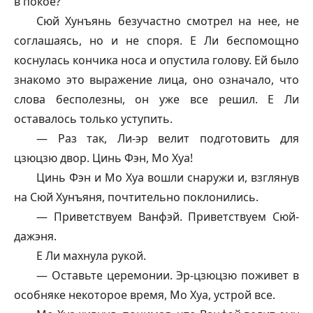
в покое?
Сюй Хунъянь безучастно смотрел на нее, не
соглашаясь, но и не споря. Е Ли беспомощно
коснулась кончика носа и опустила голову. Ей было
знакомо это выражение лица, оно означало, что
слова бесполезны, он уже все решил. Е Ли
оставалось только уступить.
— Раз так, Ли-эр велит подготовить для
цзюцзю двор. Цинь Фэн, Мо Хуа!
Цинь Фэн и Мо Хуа вошли снаружи и, взглянув
на Сюй Хунъяня, почтительно поклонились.
— Приветствуем
Ванфэй
. Приветствуем Сюй-
дажэня.
Е Ли махнула рукой.
— Оставьте церемонии. Эр-цзюцзю поживет в
особняке некоторое время, Мо Хуа, устрой все.