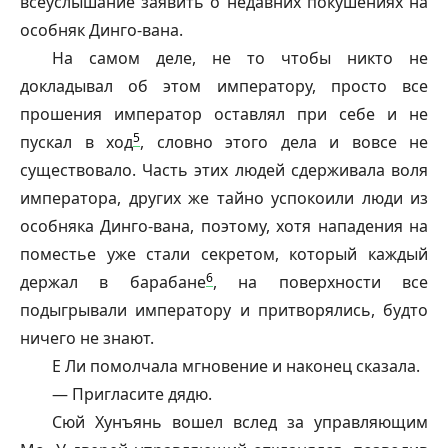
всеуслышание заявить о недавних покушениях на
особняк Динго-вана.
На самом деле, не то чтобы никто не
докладывал об этом императору, просто все
прошения император оставлял при себе и не
5
пускал в ход
, словно этого дела и вовсе не
существовало. Часть этих людей сдерживала воля
императора, других же тайно успокоили люди из
особняка Динго-вана, поэтому, хотя нападения на
поместье уже стали секретом, который каждый
6
держал в барабане
, на поверхности все
подыгрывали императору и притворялись, будто
ничего не знают.
Е Ли помолчала мгновение и наконец сказала.
— Пригласите дядю.
Сюй Хунъянь вошел вслед за управляющим