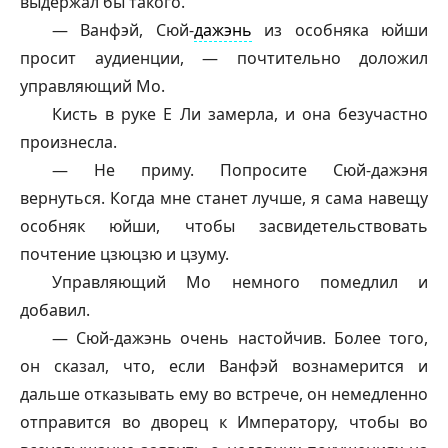
выдержал бы такого.
—
Ванфэй
, Сюй-
дажэнь
из особняка юйши
просит аудиенции, — почтительно доложил
управляющий Мо.
Кисть в руке Е Ли замерла, и она безучастно
произнесла.
— Не приму. Попросите Сюй-дажэня
вернуться. Когда мне станет лучше, я сама навещу
особняк юйши, чтобы засвидетельствовать
почтение цзюцзю и цзуму.
Управляющий Мо немного помедлил и
добавил.
— Сюй-
дажэнь
очень настойчив. Более того,
он сказал, что, если
Ванфэй
вознамерится и
дальше отказывать ему во встрече, он немедленно
отправится во дворец к Императору, чтобы во