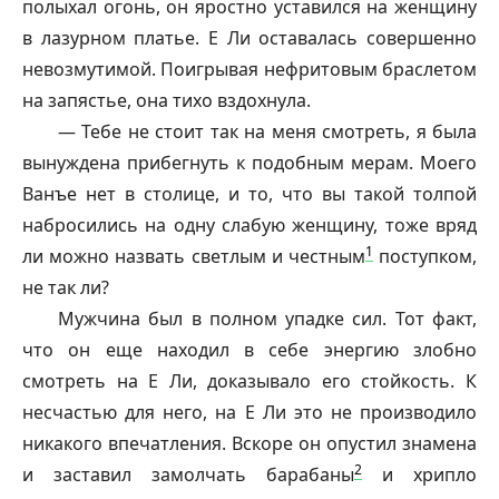
полыхал огонь, он яростно уставился на женщину
в лазурном платье. Е Ли оставалась совершенно
невозмутимой. Поигрывая нефритовым браслетом
на запястье, она тихо вздохнула.
— Тебе не стоит так на меня смотреть, я была
вынуждена прибегнуть к подобным мерам. Моего
Ванъе нет в столице, и то, что вы такой толпой
набросились на одну слабую женщину, тоже вряд
1
ли можно назвать
светлым и честным
поступком,
не так ли?
Мужчина был в полном упадке сил. Тот факт,
что он еще находил в себе энергию злобно
смотреть на Е Ли, доказывало его стойкость. К
несчастью для него, на Е Ли это не производило
никакого впечатления. Вскоре он опустил знамена
2
и заставил замолчать барабаны
и хрипло