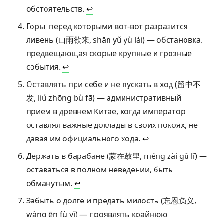
обстоятельств.
↩︎
Горы, перед которыми вот-вот разразится
ливень (山雨欲来, shān yǔ yù lái) — обстановка,
предвещающая скорые крупные и грозные
события.
↩︎
Оставлять при себе и не пускать в ход (留中不
发, liú zhōng bù fā) — административный
прием в древнем Китае, когда император
оставлял важные доклады в своих покоях, не
давая им официального хода.
↩︎
Держать в барабане (蒙在鼓里, méng zài gǔ lǐ) —
оставаться в полном неведении, быть
обманутым.
↩︎
Забыть о долге и предать милость (忘恩负义,
wàng ēn fù yì) — проявлять крайнюю