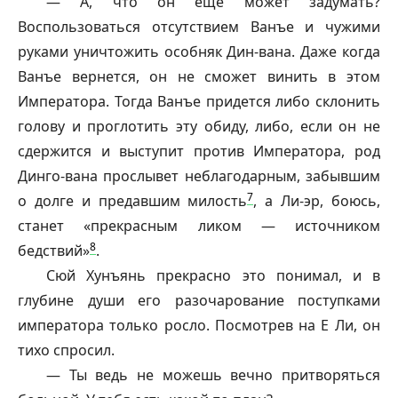
— А, что он еще может задумать?
Воспользоваться отсутствием Ванъе и чужими
руками уничтожить особняк Дин-вана. Даже когда
Ванъе вернется, он не сможет винить в этом
Императора. Тогда Ванъе придется либо склонить
голову и проглотить эту обиду, либо, если он не
сдержится и выступит против Императора, род
Динго-вана прослывет неблагодарным, забывшим
7
о долге и предавшим милость
, а Ли-эр, боюсь,
станет «прекрасным ликом — источником
8
бедствий»
.
Сюй Хунъянь прекрасно это понимал, и в
глубине души его разочарование поступками
императора только росло. Посмотрев на Е Ли, он
тихо спросил.
— Ты ведь не можешь вечно притворяться