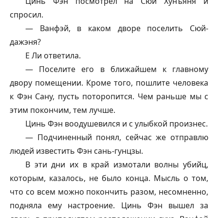
Цинь Фэн посмотрел на Сюй Хунъяня и
спросил.
—
Ванфэй
, в каком дворе поселить Сюй-
дажэня?
Е Ли ответила.
— Поселите его в ближайшем к главному
двору помещении. Кроме того, пошлите человека
к Фэн Сану, пусть поторопится. Чем раньше мы с
этим покончим, тем лучше.
Цинь Фэн воодушевился и с улыбкой произнес.
— Подчиненный понял, сейчас же отправлю
людей известить Фэн сань-
гунцзы
.
В эти дни их в край измотали волны убийц,
которым, казалось, не было конца. Мысль о том,
что со всем можно покончить разом, несомненно,
подняла ему настроение. Цинь Фэн вышел за