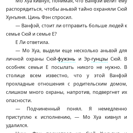
Мо Хуа кивнул, понимая, что
Ванфэй
велит ему
распорядиться, чтобы аньвэй тайно охраняли Сюй
Хунъяня. Цинь Фэн спросил.
—
Ванфэй
, стоит ли отправить больше людей к
семье Сюй и семье Е?
Е Ли ответила.
— Мо Хуа, выдели еще несколько аньвэй для
личной охраны Сюй-
фужэнь
и Эр-
гунцзы
Сюй. В
особняк семьи Е посылать никого не нужно. В
столице всем известно, что у этой
Ванфэй
прохладные отношения с родительским домом,
слишком много охраны, напротив, подвергнет их
опасности.
— Подчиненный понял. Я немедленно
приступлю к исполнению, — Мо Хуа кивнул и
удалился.