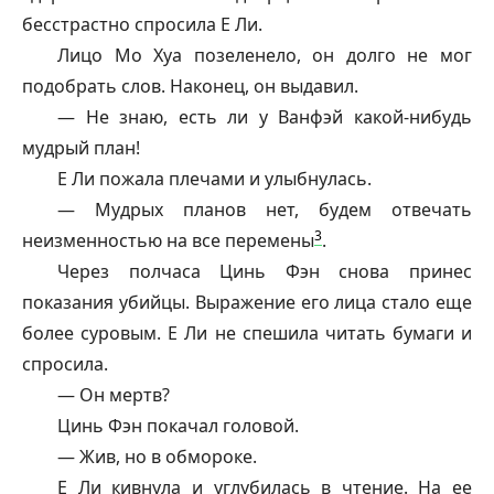
бесстрастно спросила Е Ли.
Лицо Мо Хуа позеленело, он долго не мог
подобрать слов. Наконец, он выдавил.
— Не знаю, есть ли у
Ванфэй
какой-нибудь
мудрый план!
Е Ли пожала плечами и улыбнулась.
— Мудрых планов нет, будем отвечать
3
неизменностью на все перемены
.
Через полчаса Цинь Фэн снова принес
показания убийцы. Выражение его лица стало еще
более суровым. Е Ли не спешила читать бумаги и
спросила.
— Он мертв?
Цинь Фэн покачал головой.
— Жив, но в обмороке.
Е Ли кивнула и углубилась в чтение. На ее