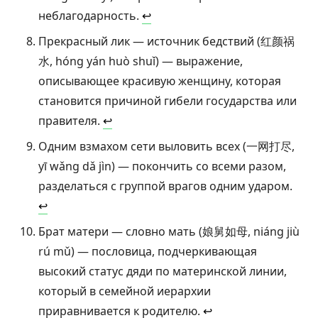
неблагодарность.
↩︎
Прекрасный лик — источник бедствий (红颜祸
水, hóng yán huò shuǐ) — выражение,
описывающее красивую женщину, которая
становится причиной гибели государства или
правителя.
↩︎
Одним взмахом сети выловить всех (一网打尽,
yī wǎng dǎ jìn) — покончить со всеми разом,
разделаться с группой врагов одним ударом.
↩︎
Брат матери — словно мать (娘舅如母, niáng jiù
rú mǔ) — пословица, подчеркивающая
высокий статус дяди по материнской линии,
который в семейной иерархии
приравнивается к родителю.
↩︎