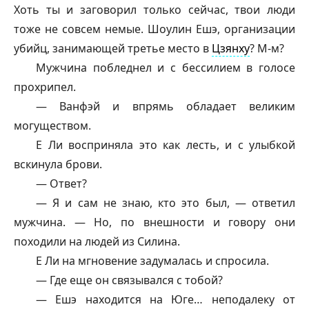
Хоть ты и заговорил только сейчас, твои люди
тоже не совсем немые. Шоулин Ешэ, организации
убийц, занимающей третье место в
Цзянху
? М-м?
Мужчина побледнел и с бессилием в голосе
прохрипел.
—
Ванфэй
и впрямь обладает великим
могуществом.
Е Ли восприняла это как лесть, и с улыбкой
вскинула брови.
— Ответ?
— Я и сам не знаю, кто это был, — ответил
мужчина. — Но, по внешности и говору они
походили на людей из Силина.
Е Ли на мгновение задумалась и спросила.
— Где еще он связывался с тобой?
— Ешэ находится на Юге… неподалеку от