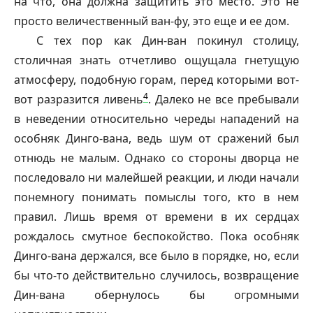
на что, она должна защитить это место. Это не
просто величественный ван-фу, это еще и ее дом.
С тех пор как Дин-ван покинул столицу,
столичная знать отчетливо ощущала гнетущую
атмосферу, подобную горам, перед которыми вот-
4
вот разразится ливень
. Далеко не все пребывали
в неведении относительно череды нападений на
особняк Динго-вана, ведь шум от сражений был
отнюдь не малым. Однако со стороны дворца не
последовало ни малейшей реакции, и люди начали
понемногу понимать помыслы того, кто в нем
правил. Лишь время от времени в их сердцах
рождалось смутное беспокойство. Пока особняк
Динго-вана держался, все было в порядке, но, если
бы что-то действительно случилось, возвращение
Дин-вана обернулось бы огромными