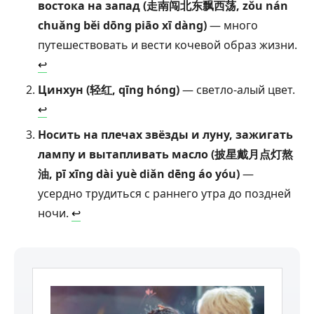
востока на запад (走南闯北东飘西荡, zǒu nán
chuǎng běi dōng piāo xī dàng)
— много
путешествовать и вести кочевой образ жизни.
↩︎
Цинхун (轻红, qīng hóng)
— светло-алый цвет.
↩︎
Носить на плечах звёзды и луну, зажигать
лампу и вытапливать масло (披星戴月点灯熬
油, pī xīng dài yuè diǎn dēng áo yóu)
—
усердно трудиться с раннего утра до поздней
ночи.
↩︎