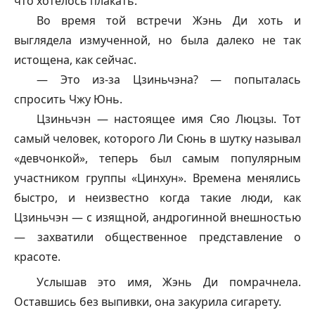
что хотелось плакать.
Во время той встречи Жэнь Ди хоть и
выглядела измученной, но была далеко не так
истощена, как сейчас.
— Это из-за Цзиньчэна? — попыталась
спросить Чжу Юнь.
Цзиньчэн — настоящее имя Сяо Люцзы. Тот
самый человек, которого Ли Сюнь в шутку называл
«девчонкой», теперь был самым популярным
участником группы «Цинхун». Времена менялись
быстро, и неизвестно когда такие люди, как
Цзиньчэн — с изящной, андрогинной внешностью
— захватили общественное представление о
красоте.
Услышав это имя, Жэнь Ди помрачнела.
Оставшись без выпивки, она закурила сигарету.