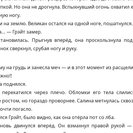
упкой. Но она не дрогнула. Вспыхнувший огонь охватил е
ную ногу.
и на землю. Великан остался на одной ноге, пошатнулся.
… — Грэйт замер.
тановилась. Прыгнув вперёд, она проскользнула по
нок сверкнул, срубая ногу и руку.
у на грудь и занесла меч — и в этот момент из расщели
жно!!
а поднялся.
 перекатился через плечо. Обломки его тела слили
 ростом, но гораздо проворнее. Салина метнулась скв
почти погасло.
лся Грэйт, было видно, как она отёрла пот со лба.
вновь двинулся вперёд. Он взмахнул правой рукой —