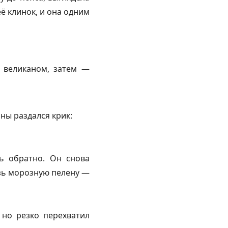
ё клинок, и она одним
д великаном, затем —
ны раздался крик:
сь обратно. Он снова
озь морозную пелену —
 но резко перехватил