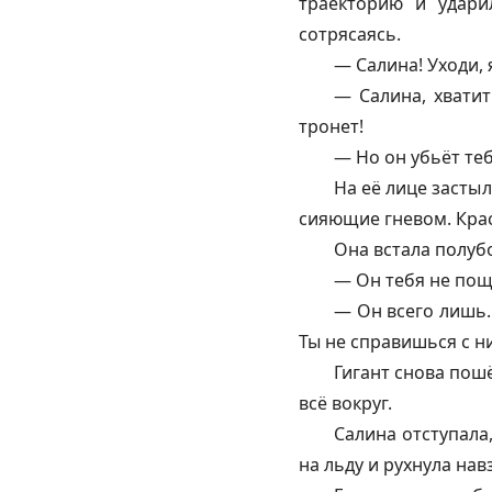
траекторию и ударил
сотрясаясь.
— Салина! Уходи, 
— Салина, хватит
тронет!
— Но он убьёт те
На её лице засты
сияющие гневом. Крас
Она встала полуб
— Он тебя не пощ
— Он всего лишь…
Ты не справишься с н
Гигант снова пош
всё вокруг.
Салина отступала,
на льду и рухнула нав