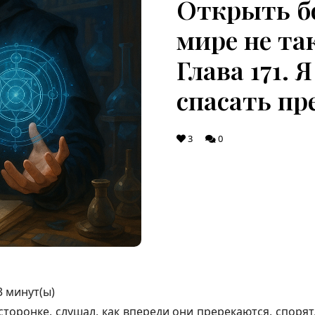
Открыть б
мире не та
Глава 171. 
спасать пр
3
0
3
минут(ы)
сторонке, слушал, как впереди они пререкаются, спорят