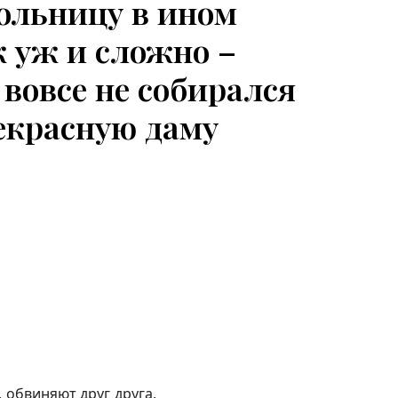
ольницу в ином
к уж и сложно –
Я вовсе не собирался
екрасную даму
, обвиняют друг друга.