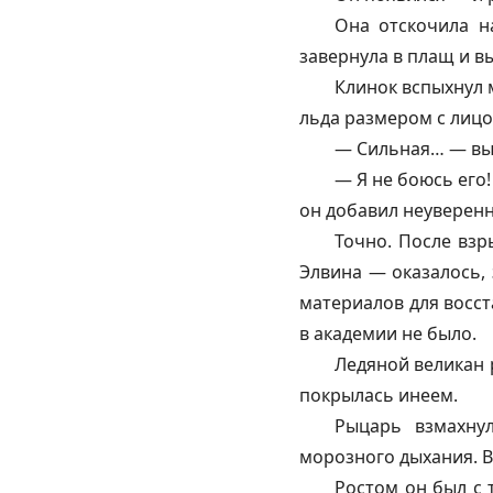
Она отскочила н
завернула в плащ и в
Клинок вспыхнул м
льда размером с лицо
— Сильная… — выд
— Я не боюсь его!
он добавил неуверен
Точно. После взр
Элвина — оказалось, 
материалов для восст
в академии не было.
Ледяной великан 
покрылась инеем.
Рыцарь взмахнул
морозного дыхания. В
Ростом он был с 