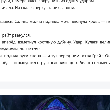
е руки, намереваясь сокрушить их одним ударом.
ичала. На скале сверху старик завопил:
ушался. Салина молча подняла меч, плюнула кровь — п
Грэйт рванулся.
вперёд, взметнул костяную дубину. Удар! Кулаки вели
леденели, он застрял.
я, поднял руки снова — и тут перед ним встал Грэйт. 
перёд — и выпустил струю ослепляющего белого пламен