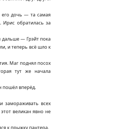
 его дочь — та самая
. Ирис обратилась за
и дальше — Грэйт пока
и, и теперь всё шло к
тия. Маг поднял посох
торая тут же начала
н пошёл вперёд.
 и замораживать всех
 этот великан явно не
ся к прыжку пантера.