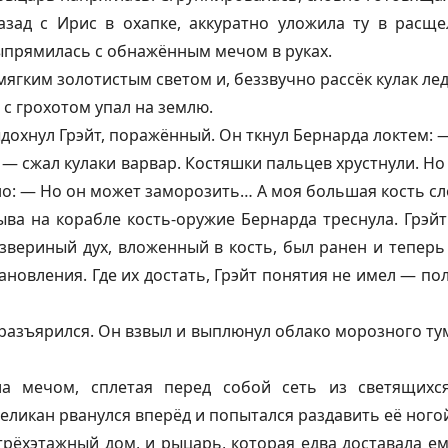
азад с Ирис в охапке, аккуратно уложила ту в расщ
ыпрямилась с обнажённым мечом в руках.
ягким золотистым светом и, беззвучно рассёк кулак лед
 с грохотом упал на землю.
охнул Грэйт, поражённый. Он ткнул Бернарда локтем: —
 — сжал кулаки варвар. Костяшки пальцев хрустнули. Но
но: — Но он может заморозить… А моя большая кость с
ыва на корабле кость-оружие Бернарда треснула. Грэй
звериный дух, вложенный в кость, был ранен и теперь
ановления. Где их достать, Грэйт понятия не имел — по
разъярился. Он взвыл и выплюнул облако морозного ту
а мечом, сплетая перед собой сеть из светящихс
еликан рванулся вперёд и попытался раздавить её ного
трёхэтажный дом, и рыцарь, которая едва доставала ем