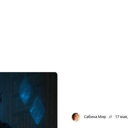
Сабина Мир
17 мая,