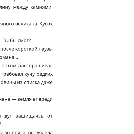
елину между камнями,
яного великана. Кусок
 Ты бы смог?
 после короткой паузы
ломана…
т потом расспрашивал
 требовал кучу редких
ловины из списка даже
мана — земля впереди
я дуг, защищаясь от
й.
у до пояса, выглядела