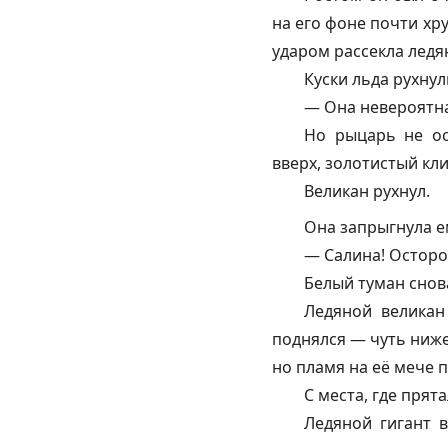
на его фоне почти хр
ударом рассекла ледя
Куски льда рухнул
— Она невероятна
Но рыцарь не ос
вверх, золотистый кли
Великан рухнул.
Она запрыгнула ем
— Салина! Осторо
Белый туман снов
Ледяной великан
поднялся — чуть ниже
но пламя на её мече 
С места, где прята
Ледяной гигант 