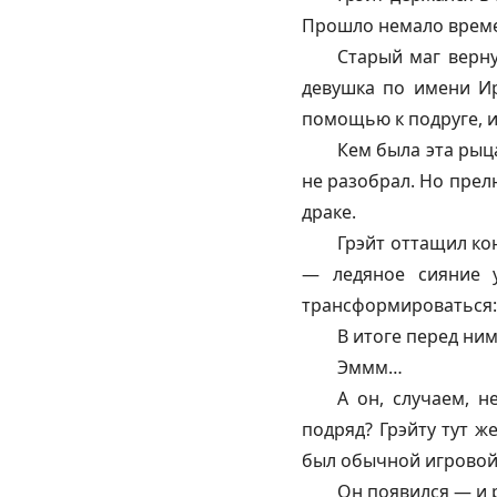
Прошло немало времен
Старый маг верну
девушка по имени Ир
помощью к подруге, и 
Кем была эта рыц
не разобрал. Но прел
драке.
Грэйт оттащил кон
— ледяное сияние у
трансформироваться: 
В итоге перед ни
Эммм…
А он, случаем, н
подряд? Грэйту тут ж
был обычной игровой
Он появился — и 