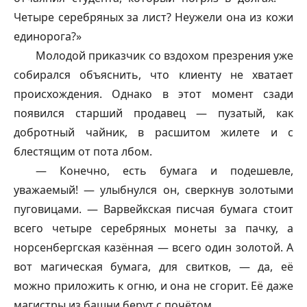
Четыре серебряных за лист? Неужели она из кожи
единорога?»
Молодой приказчик со вздохом презрения уже
собирался объяснить, что клиенту не хватает
происхождения. Однако в этот момент сзади
появился старший продавец — пузатый, как
добротный чайник, в расшитом жилете и с
блестящим от пота лбом.
— Конечно, есть бумага и подешевле,
уважаемый! — улыбнулся он, сверкнув золотыми
пуговицами. — Варвейкская писчая бумага стоит
всего четыре серебряных монеты за пачку, а
норсенбергская казённая — всего один золотой. А
вот магическая бумага, для свитков, — да, её
можно приложить к огню, и она не сгорит. Её даже
магистры из башни берут с почётом.