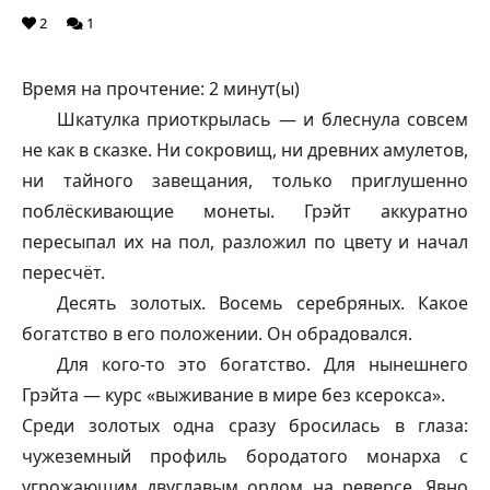
2
1
Время на прочтение:
2
минут(ы)
Шкатулка приоткрылась — и блеснула совсем
не как в сказке. Ни сокровищ, ни древних амулетов,
ни тайного завещания, только приглушенно
поблёскивающие монеты. Грэйт аккуратно
пересыпал их на пол, разложил по цвету и начал
пересчёт.
Десять золотых. Восемь серебряных. Какое
богатство в его положении. Он обрадовался.
Для кого-то это богатство. Для нынешнего
Грэйта — курс «выживание в мире без ксерокса».
Среди золотых одна сразу бросилась в глаза:
чужеземный профиль бородатого монарха с
угрожающим двуглавым орлом на реверсе. Явно