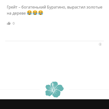
Грейт – богатенький Буратино, вырастил золотые
на дереве
0