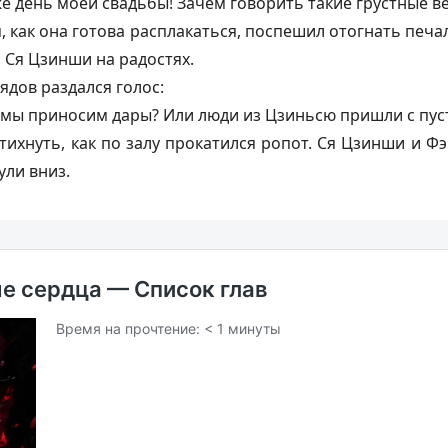
же день моей свадьбы! Зачем говорить такие грустные 
, как она готова расплакаться, поспешил отогнать печ
с Ся Цзинши на радостях.
ядов раздался голос:
мы приносим дары? Или люди из Цзиньсю пришли с пус
стихнуть, как по залу прокатился ропот. Ся Цзинши и 
ули вниз.