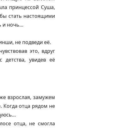
ыла принцессой Суша,
и бы стать настоящими
ь и ночь…
инши, не подведи её.
увствовав это, вдруг
 детства, увидев её
же взрослая, замужем
. Когда отца рядом не
лнуюсь…
лосе отца, не смогла