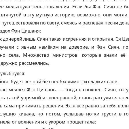
 её мелькнула тень сожаления. Если бы Фэн Сиян не б
 втянутой в эту мутную историю, возможно, они могл
 путешествовали по свету, смеясь и распевая песни ден
здох Фэн Цишаня:
х дочерей лишь Сиян такая искренняя и открытая. Ся Цз
вучали с явным намёком на доверие, и Фэн Сиян, поч
но села. Множество министров, которые знали её с
е дружно рассмеялись.
 улыбнулся:
овь будет вечной без необходимости сладких слов.
ассмеялся Фэн Цишань. — Тогда я спокоен. Сиян, ты у
ь такой упрямой и своенравной, стань рассудительнее
ть сама принимать решения. Эх, я всё равно за тебя во
слушно кивала, но потом, услышав нотки грусти в го
снела от волнения и с укором прошептала: