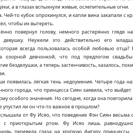
ёки, а в глазах вспыхнули живые, ослепительные огни.
 Чей-то кубок опрокинулся, и капли вина закапали с кр
ёл, чтобы их вытереть.
сённо повернул голову, немного растерянно глядя 
 девушку. Неужели это действительно его младш
которая всегда пользовалась особой любовью отца? 
а озорной девчонкой, что под предлогом свадьбы
гие безделушки, а теперь застенчивость, казалось, поки
ви.
и появилась лёгкая тень недоумения. Четыре года на
ного города, что принцесса Сиян заявила, что выйдет 
тому особого значения. Но сегодня, когда она повторила
е упустил ли он что-то важное в прошлом?
слышала от Фу Исяо, что поведение Фэн Сиян весьма с
о с приоткрытым ртом. Фу Исяо лишь равнодушно 
вновь перевела глаза на хрупкую фигуру принцессы,