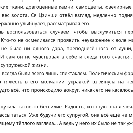
кие ткани, драгоценные камни, самоцветы, ювелирные
вес золота. Ся Цзинши отвёл взгляд, медленно подн
ржанно улыбнулся, рассматривая его.
шь воспользоваться случаем, чтобы выслужиться пе
Кто-то не осмеливался проявить неуважение к воле м
 не было ни одного дара, преподнесённого от души
 И сам он не чувствовал в себе и следа того счасть
 супружеской жизни.
и всегда были всего лишь спектаклем. Политическим фа
в тяжесть в его молчании, украдкой взглянула на не
дто всё, что происходило вокруг, никак его не касалос
щутила какое-то бессилие. Радость, которую она лелея
ссыпаться. Уже будучи его супругой, она всё ещё не м
щему тёплого взгляда… А ведь у него их было не так уж 