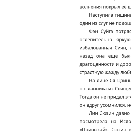
волнения покрыл её щ
Наступила тишина.
один из слуг не подош
Фэн Суйгэ потря
ослепительно яркую
избалованная Сиян, 
назад она ещё был
драгоценности и доро
страстную жажду люб
На лице Ся Цзинш
посланника из Священ
Тогда он не придал э
он вдруг усомнился, н
Лин Сюэин давно 
посмотрела на Ися
«Привыкай». Сюэин 