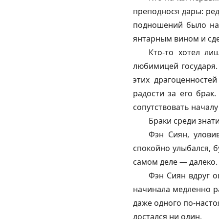
преподнося дары: ред
подношений было на 
янтарным вином и сде
Кто-то хотел ли
любимицей государя. 
этих драгоценностей
радости за его брак.
сопутствовать началу
Браки среди знат
Фэн Сиян, улови
спокойно улыбался, бу
самом деле — далеко.
Фэн Сиян вдруг о
начинала медленно ра
даже одного по-настоя
достался ни один.