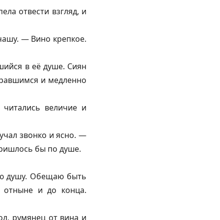
ела отвести взгляд, и
чашу. — Вино крепкое.
шийся в её душе. Сиян
бравшимся и медленно
 читались величие и
учал звонко и ясно. —
пришлось бы по душе.
ою душу. Обещаю быть
 отныне и до конца.
ол, румянец от вина и