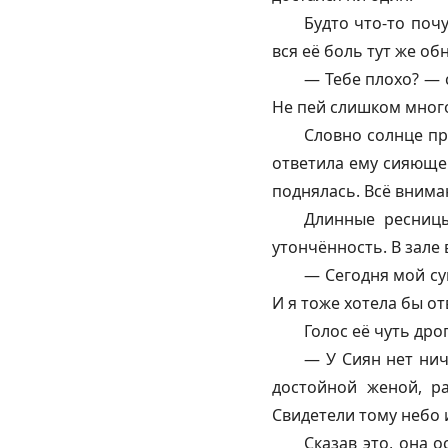
Будто что-то почу
вся её боль тут же о
— Тебе плохо? — с
Не пей слишком мног
Словно солнце пр
ответила ему сияюще
поднялась. Всё внима
Длинные ресницы
утончённость. В зале
— Сегодня мой су
И я тоже хотела бы о
Голос её чуть дро
— У Сиян нет нич
достойной женой, р
Свидетели тому небо и
Сказав это, она 