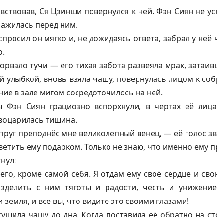
вствовав, Ся Цзинши повернулся к ней. Фэн Сиян не усп
бнажилась перед ним.
просил он мягко и, не дожидаясь ответа, забрал у неё 
о.
орвало тучи — его тихая забота развеяла мрак, затаив
й улыбкой, вновь взяла чашу, повернулась лицом к со
ние в зале мигом сосредоточилось на ней.
 Фэн Сиян грациозно вспорхнули, в чертах её лица
 воцарилась тишина.
пруг преподнёс мне великолепный венец, — её голос зв
тветить ему подарком. Только не знаю, что именно ему 
гнул:
его, кроме самой себя. Я отдам ему своё сердце и св
азделить с ним тяготы и радости, честь и унижение
 земля, и все вы, что видите это своими глазами!
осушила чашу до дна. Когда поставила её обратно на ст