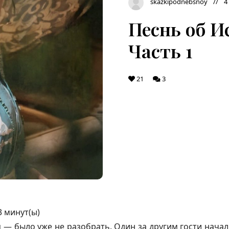
skazkipodnebsnoy
4
Песнь об Ис
Часть 1
21
3
3
минут(ы)
 — было уже не разобрать. Один за другим гости начал