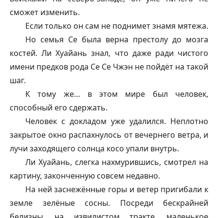
сможет изменить.
Если только он сам не поднимет знамя мятежа.
Но семья Се была верна престолу до мозга
костей. Ли Хуайань знал, что даже ради чистого
имени предков рода Се Се Чжэн не пойдёт на такой
шаг.
К тому же… в этом мире был человек,
способный его сдержать.
Человек с докладом уже удалился. Неплотно
закрытое окно распахнулось от вечернего ветра, и
лучи заходящего солнца косо упали внутрь.
Ли Хуайань, слегка нахмурившись, смотрел на
картину, законченную совсем недавно.
На ней заснежённые горы и ветер пригибали к
земле зелёные сосны. Посреди бескрайней
белизны, на извилистом тракте, маленькое