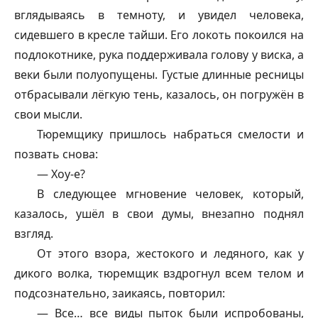
вглядываясь в темноту, и увидел человека,
сидевшего в кресле тайши. Его локоть покоился на
подлокотнике, рука поддерживала голову у виска, а
веки были полуопущены. Густые длинные ресницы
отбрасывали лёгкую тень, казалось, он погружён в
свои мысли.
Тюремщику пришлось набраться смелости и
позвать снова:
—
Хоу-е
?
В следующее мгновение человек, который,
казалось, ушёл в свои думы, внезапно поднял
взгляд.
От этого взора, жестокого и ледяного, как у
дикого волка, тюремщик вздрогнул всем телом и
подсознательно, заикаясь, повторил:
— Все… все виды пыток были испробованы,