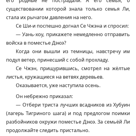
его родные не пострадали. А его семья, о
существовании которой знала только семья Ли,
стала их рычагом давления на него.
Се Ши-и поспешно догнал Се Чжэна и спросил:
— Уань-хоу, прикажете немедленно отправить
войска в поместье Дэюэ?
Когда они вышли из темницы, навстречу им
подул ветер, принесший с собой прохладу.
Се Чжэн, прищурившись, смотрел на жёлтые
листья, кружащиеся на ветвях деревьев.
Оказывается, уже наступила осень.
Он небрежно приказал:
— Отбери триста лучших всадников из Хубуин
(лагерь Тигриного шага) и под предлогом поимки
разбойников окружи поместье Дэюэ. За семьёй Ли
продолжайте следить пристально.