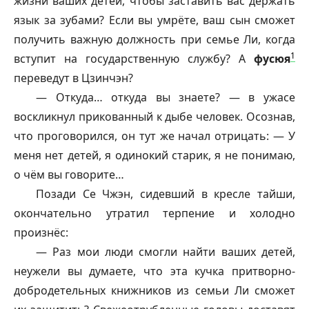
жизни ваших детей, чтобы заставить вас держать
язык за зубами? Если вы умрёте, ваш сын сможет
получить важную должность при семье Ли, когда
1
вступит на государственную службу? А
фусюя
переведут в Цзинчэн?
— Откуда… откуда вы знаете? — в ужасе
воскликнул прикованный к дыбе человек. Осознав,
что проговорился, он тут же начал отрицать: — У
меня нет детей, я одинокий старик, я не понимаю,
о чём вы говорите…
Позади Се Чжэн, сидевший в кресле тайши,
окончательно утратил терпение и холодно
произнёс:
— Раз мои люди смогли найти ваших детей,
неужели вы думаете, что эта кучка притворно-
добродетельных книжников из семьи Ли сможет