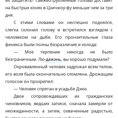
их защитить? Свежеотрубленные головы доставят
на быстрых конях в Цзичжоу-фу меньше чем за три
дня.
С этими словами он неспешно поднялся,
слегка склонил голову и встретился взглядом с
человеком на дыбе. Его пронзительные глаза
феникса были полны безразличия и холода:
— Мое терпение никогда не было
безграничным. Лю-
дажэнь
, вы хорошо подумали?
Окровавленный человек задрожал всем телом,
его воля была окончательно сломлена. Дрожащим
голосом он прохрипел:
— Человек спрятан в усадьбе Дэюэ.
Двое сопровождавших их гражданских
чиновников, ведших записи, сначала замерли от
неожиданности, а затем, охваченные радостью,