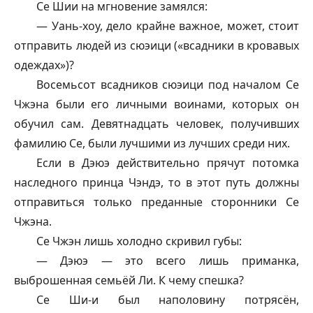
Се Шии на мгновение замялся:
— Уань-хоу, дело крайне важное, может, стоит
отправить людей из сюэици («всадники в кровавых
одеждах»)?
Восемьсот всадников сюэици под началом Се
Чжэна были его личными воинами, которых он
обучил сам. Девятнадцать человек, получивших
фамилию Се, были лучшими из лучших среди них.
Если в Дэюэ действительно прячут потомка
наследного принца Чэндэ, то в этот путь должны
отправиться только преданные сторонники Се
Чжэна.
Се Чжэн лишь холодно скривил губы:
— Дэюэ — это всего лишь приманка,
выброшенная семьёй Ли. К чему спешка?
Се Ши-и был наполовину потрясён,