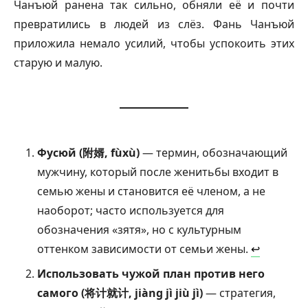
Чанъюй ранена так сильно, обняли её и почти
превратились в людей из слёз. Фань Чанъюй
приложила немало усилий, чтобы успокоить этих
старую и малую.
Фусюй (附婿, fùxù)
— термин, обозначающий
мужчину, который после женитьбы входит в
семью жены и становится её членом, а не
наоборот; часто используется для
обозначения «зятя», но с культурным
оттенком зависимости от семьи жены.
↩︎
Использовать чужой план против него
самого (将计就计, jiàng jì jiù jì)
— стратегия,