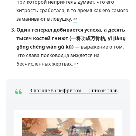
при которой неприятель думает, что его
хитрость сработала, в то время как его самого
заманивают в ловушку.
↩︎
Один генерал добивается успеха, а десять
тысяч костей гниют (一将功成万骨枯, yī jiàng
gōng chéng wàn gǔ kū)
— выражение о том,
что слава полководца зиждется на
бесчисленных жертвах.
↩︎
В погоне за нефритом — Список глав