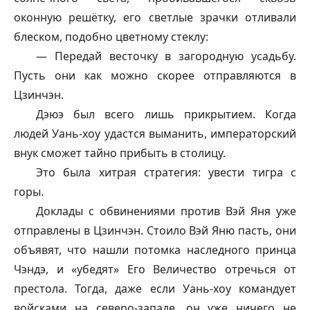
оконную решётку, его светлые зрачки отливали
блеском, подобно цветному стеклу:
— Передай весточку в загородную усадьбу.
Пусть они как можно скорее отправляются в
Цзинчэн.
Дэюэ был всего лишь прикрытием. Когда
людей Уань-хоу удастся выманить, императорский
внук сможет тайно прибыть в столицу.
Это была хитрая стратегия: увести тигра с
горы.
Доклады с обвинениями против Вэй Яня уже
отправлены в Цзинчэн. Стоило Вэй Яню пасть, они
объявят, что нашли потомка наследного принца
Чэндэ, и «убедят» Его Величество отречься от
престола. Тогда, даже если Уань-хоу командует
войсками на северо-западе, он уже ничего не