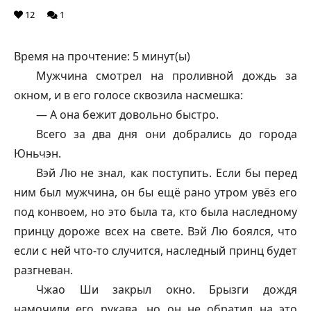
12
1
Время на прочтение:
5
минут(ы)
Мужчина смотрел на проливной дождь за
окном, и в его голосе сквозила насмешка:
— А она бежит довольно быстро.
Всего за два дня они добрались до города
Юньчэн.
Вэй Лю не знал, как поступить. Если бы перед
ним был мужчина, он бы ещё рано утром увёз его
под конвоем, но это была та, кто была наследному
принцу дороже всех на свете. Вэй Лю боялся, что
если с ней что-то случится, наследный принц будет
разгневан.
Чжао Ши закрыл окно. Брызги дождя
намочили его рукава, но он не обратил на это