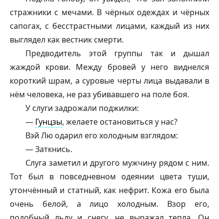
стражники с мечами. В чёрных одеждах и чёрных
сапогах, с бесстрастными лицами, каждый из них
выглядел как вестник смерти.
Предводитель этой группы так и дышал
жаждой крови. Между бровей у него виднелся
короткий шрам, а суровые черты лица выдавали в
нём человека, не раз убивавшего на поле боя.
У слуги задрожали поджилки:
—
Гунцзы
, желаете остановиться у нас?
Вэй Лю одарил его холодным взглядом:
— Заткнись.
Слуга заметил и другого мужчину рядом с ним.
Тот был в повседневном одеянии цвета туши,
утончённый и статный, как нефрит. Кожа его была
очень белой, а лицо холодным. Взор его,
подобный льду и снегу, не выражал тепла. Он