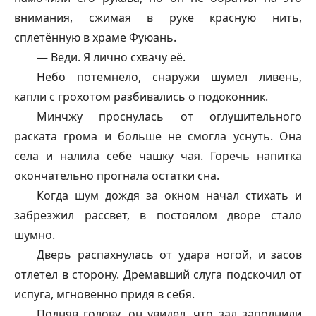
внимания, сжимая в руке красную нить,
сплетённую в храме Фуюань.
— Веди. Я лично схвачу её.
Небо потемнело, снаружи шумел ливень,
капли с грохотом разбивались о подоконник.
Минчжу проснулась от оглушительного
раската грома и больше не смогла уснуть. Она
села и налила себе чашку чая. Горечь напитка
окончательно прогнала остатки сна.
Когда шум дождя за окном начал стихать и
забрезжил рассвет, в постоялом дворе стало
шумно.
Дверь распахнулась от удара ногой, и засов
отлетел в сторону. Дремавший слуга подскочил от
испуга, мгновенно придя в себя.
Подняв голову, он увидел, что зал заполнили