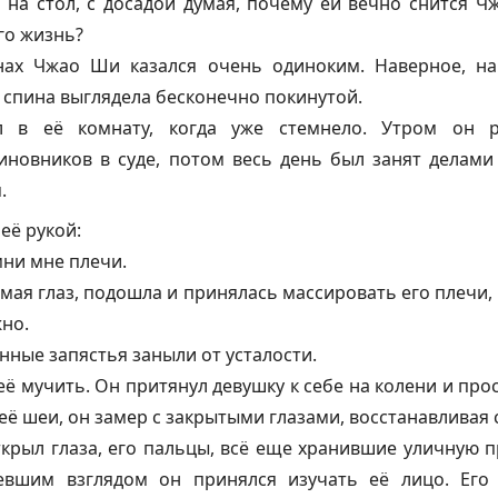
на стол, с досадой думая, почему ей вечно снится Ч
го жизнь?
нах Чжао Ши казался очень одиноким. Наверное, на
о спина выглядела бесконечно покинутой.
в её комнату, когда уже стемнело. Утром он р
новников в суде, потом весь день был занят делами
.
её рукой:
ни мне плечи.
мая глаз, подошла и принялась массировать его плечи
но.
нные запястья заныли от усталости.
её мучить. Он притянул девушку к себе на колени и про
её шеи, он замер с закрытыми глазами, восстанавливая 
ткрыл глаза, его пальцы, всё еще хранившие уличную п
евшим взглядом он принялся изучать её лицо. Его