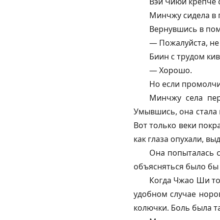
Вэй Чиюй крепче с
Минчжу сидела в 
Вернувшись в поме
— Пожалуйста, не 
Биин с трудом кив
— Хорошо.
Но если промолчит
Минчжу села пер
Умывшись, она стала 
Вот только веки покр
как глаза опухали, выд
Она попыталась с
объясняться было бы
Когда Чжао Ши то
удобном случае норов
колючки. Боль была т