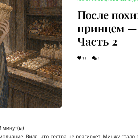
После пох
принцем — 
Часть 2
11
1
3
минут(ы)
олчание. Видя, что сестра не реагирует, Минжу стало 