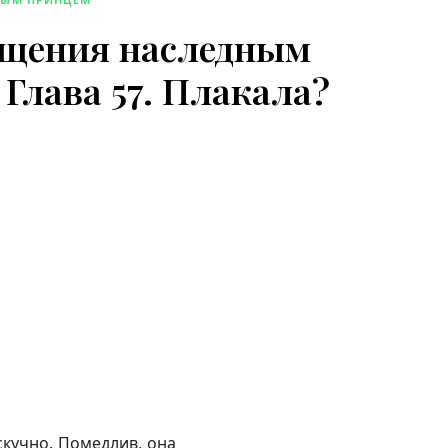
ищения наследным
Глава 57. Плакала?
скучно. Помедлив, она