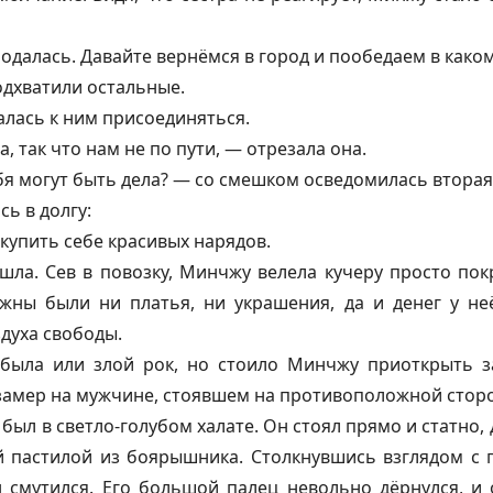
лодалась. Давайте вернёмся в город и пообедаем в како
дхватили остальные.
лась к ним присоединяться.
а, так что нам не по пути, — отрезала она.
ебя могут быть дела? — со смешком осведомилась вторая
ь в долгу:
упить себе красивых нарядов.
ушла. Сев в повозку, Минчжу велела кучеру просто по
жны были ни платья, ни украшения, да и денег у не
здуха свободы.
 была или злой рок, но стоило Минчжу приоткрыть з
ё замер на мужчине, стоявшем на противоположной стор
был в светло-голубом халате. Он стоял прямо и статно, 
й пастилой из боярышника. Столкнувшись взглядом с г
н смутился. Его большой палец невольно дёрнулся, и