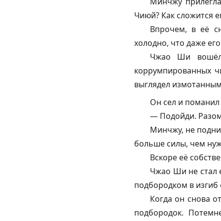
Минчжу прилегла 
Чиюй? Как сложится е
Впрочем, в её с
холодно, что даже ег
Чжао Ши вошёл 
коррумпированных чи
выглядел измотанным
Он сел и поманил 
— Подойди. Разом
Минчжу, не подни
больше силы, чем нуж
Вскоре её собстве
Чжао Ши не стал 
подбородком в изгиб 
Когда он снова о
подбородок. Потемн