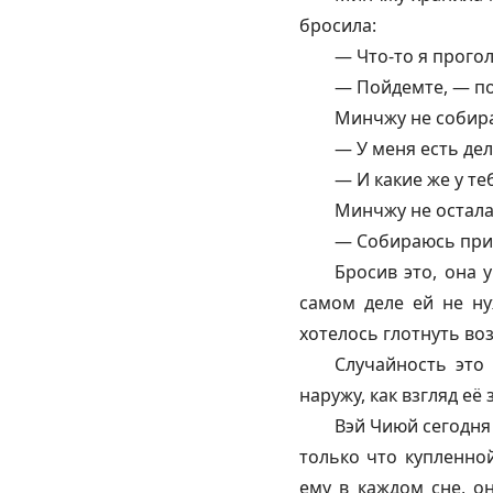
бросила:
— Что-то я прого
— Пойдемте, — по
Минчжу не собира
— У меня есть дел
— И какие же у т
Минчжу не осталас
— Собираюсь прик
Бросив это, она 
самом деле ей не ну
хотелось глотнуть во
Случайность это
наружу, как взгляд е
Вэй Чиюй сегодня 
только что купленно
ему в каждом сне, о