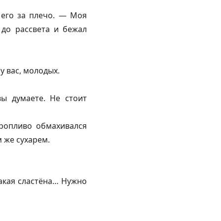
 его за плечо. — Моя
 до рассвета и бежал
у вас, молодых.
ы думаете. Не стоит
ропливо обмахивался
 же сухарем.
такая сластёна… Нужно