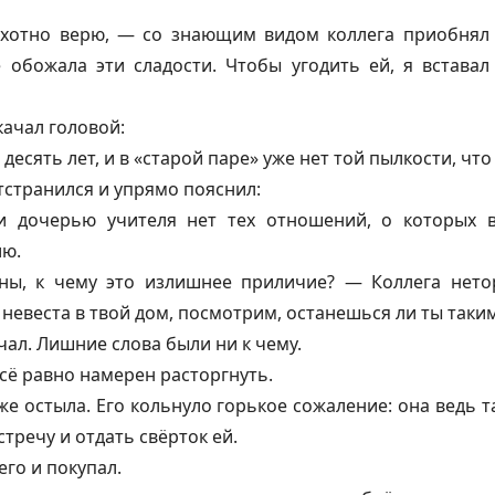
 охотно верю, — со знающим видом коллега приобнял
 обожала эти сладости. Чтобы угодить ей, я вставал
качал головой:
есять лет, и в «старой паре» уже нет той пылкости, что 
тстранился и упрямо пояснил:
дочерью учителя нет тех отношений, о которых в
ию.
ы, к чему это излишнее приличие? — Коллега нето
 невеста в твой дом, посмотрим, останешься ли ты таким
ал. Лишние слова были ни к чему.
всё равно намерен расторгнуть.
уже остыла. Его кольнуло горькое сожаление: она ведь 
тречу и отдать свёрток ей.
его и покупал.