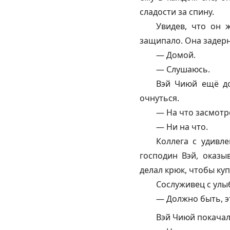
сладости за спину.
Увидев, что он 
защипало. Она задерн
— Домой.
— Слушаюсь.
Вэй Чиюй ещё до
очнуться.
— На что засмотр
— Ни на что.
Коллега с удивл
господин Вэй, оказы
делал крюк, чтобы куп
Сослуживец с улы
— Должно быть, э
Вэй Чиюй покачал