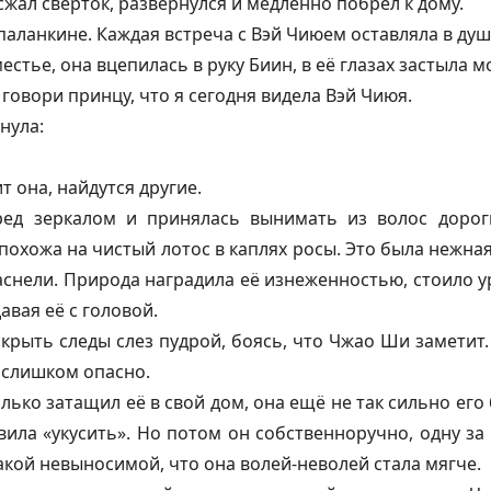
жал сверток, развернулся и медленно побрёл к дому.
паланкине. Каждая встреча с Вэй Чиюем оставляла в душ
стье, она вцепилась в руку Биин, в её глазах застыла м
говори принцу, что я сегодня видела Вэй Чиюя.
нула:
 она, найдутся другие.
ед зеркалом и принялась вынимать из волос дорог
похожа на чистый лотос в каплях росы. Это была нежная
аснели. Природа наградила её изнеженностью, стоило у
авая её с головой.
крыть следы слез пудрой, боясь, что Чжао Ши заметит. 
 слишком опасно.
лько затащил её в свой дом, она ещё не так сильно его
ила «укусить». Но потом он собственноручно, одну за 
акой невыносимой, что она волей-неволей стала мягче.