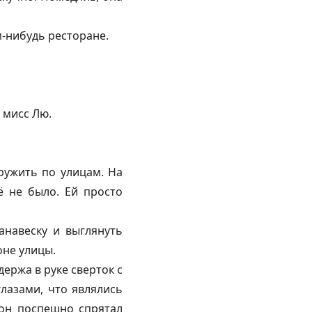
м-нибудь ресторане.
 мисс Лю.
кружить по улицам. На
ё не было. Ей просто
анавеску и выглянуть
оне улицы.
держа в руке сверток с
лазами, что являлись
 он поспешно спрятал