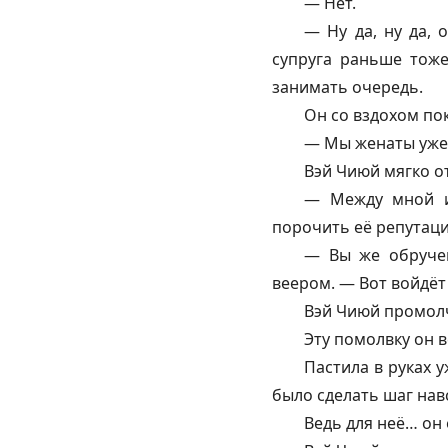
— Нет.
— Ну да, ну да,
супруга раньше тоже
занимать очередь.
Он со вздохом по
— Мы женаты уже д
Вэй Чиюй мягко о
— Между мной и 
порочить её репутац
— Вы же обручен
веером. — Вот войдёт
Вэй Чиюй промолч
Эту помолвку он 
Пастила в руках 
было сделать шаг навс
Ведь для неё… он 