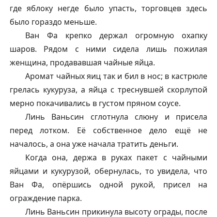
где яблоку негде было упасть, торговцев здесь
было гораздо меньше.
Ван Фа крепко держал огромную охапку
шаров. Рядом с ними сидела лишь пожилая
женщина, продававшая чайные яйца.
Аромат чайных яиц так и бил в нос; в кастрюле
грелась кукуруза, а яйца с треснувшей скорлупой
мерно покачивались в густом пряном соусе.
Линь Ваньсин сглотнула слюну и присела
перед лотком. Её собственное дело ещё не
началось, а она уже начала тратить деньги.
Когда она, держа в руках пакет с чайными
яйцами и кукурузой, обернулась, то увидела, что
Ван Фа, опёршись одной рукой, присел на
ограждение парка.
Линь Ваньсин прикинула высоту ограды, после