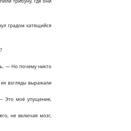
пили трибуну, где они
нул градом катящийся
?
нь. — Но почему никто
 их взгляды выражали
 — Это моё упущение,
го, не включая мозг,