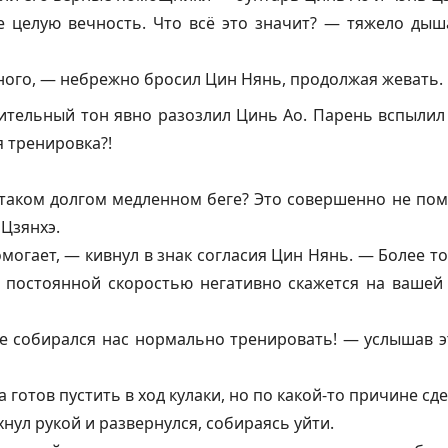
 целую вечность. Что всё это значит? — тяжело дыш
ого, — небрежно бросил Цин Нянь, продолжая жевать.
тельный тон явно разозлил Цинь Ао. Парень вспылил 
 тренировка?!
таком долгом медленном беге? Это совершенно не пом
 Цзянхэ.
могает, — кивнул в знак согласия Цин Нянь. — Более то
 постоянной скоростью негативно скажется на вашей
не собирался нас нормально тренировать! — услышав э
а готов пустить в ход кулаки, но по какой-то причине сд
нул рукой и развернулся, собираясь уйти.