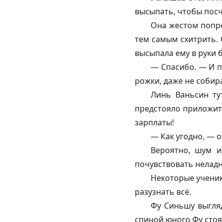
высыпать, чтобы посч
Она жестом попро
тем самым схитрить. 
высыпала ему в руки
— Спасибо. — И п
рожки, даже не собир
Линь Ваньсин ту
предстояло приложить
зарплаты!
— Как угодно, — 
Вероятно, шум и
почувствовать неладн
Некоторые ученик
разузнать всё.
Фу Синьшу выгляд
спиной юного Фу стоя