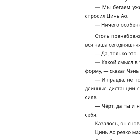
— Мы бегаем уже
спросил Цинь Ао.
— Ничего особенн
Столь пренебрежи
вся наша сегодняшняя
— Да, только это.
— Какой смысл в 
форму, — сказал Чэнь
— И правда, не по
длинные дистанции с
силе.
— Чёрт, да ты и 
себя.
Казалось, он снов
Цинь Ао резко мах