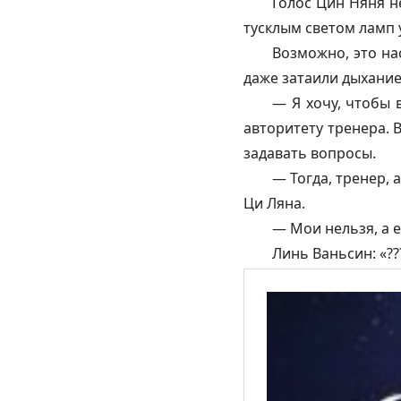
Голос Цин Няня н
тусклым светом ламп 
Возможно, это на
даже затаили дыхание
— Я хочу, чтобы 
авторитету тренера. 
задавать вопросы.
— Тогда, тренер,
Ци Ляна.
— Мои нельзя, а 
Линь Ваньсин: «??