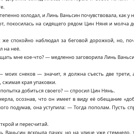
е.
епенно холодал, и Линь Ваньсин почувствовала, как у н
т, покосилась на сидящего рядом Цин Няня и молча до
 же спокойно наблюдал за беговой дорожкой, но, поч
л на неё.
ать мне кое-что? — медленно заговорила Линь Ваньси
 моих снеков — значит, я должна съесть две трети, 
, сжимая края упаковки.
я попытка добиться своего? — спросил Цин Нянь.
ерла, осознав, что он имеет в виду её обещание «доб
ого подумав, она уступила: — Тогда пополам. Пусть с
открой и пересчитай.
ь Ваньсин вскрыла пачку, но на улице уже стемнело, 