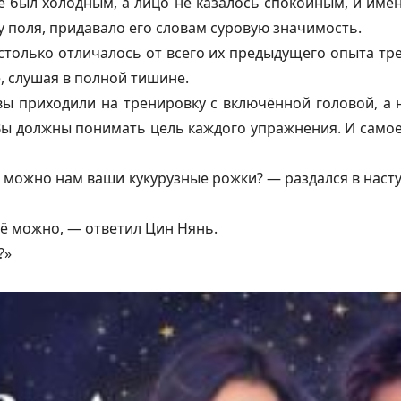
е был холодным, а лицо не казалось спокойным, и имен
у поля, придавало его словам суровую значимость.
столько отличалось от всего их предыдущего опыта тр
, слушая в полной тишине.
вы приходили на тренировку с включённой головой, а 
Вы должны понимать цель каждого упражнения. И само
 а можно нам ваши кукурузные рожки? — раздался в нас
её можно, — ответил Цин Нянь.
?»