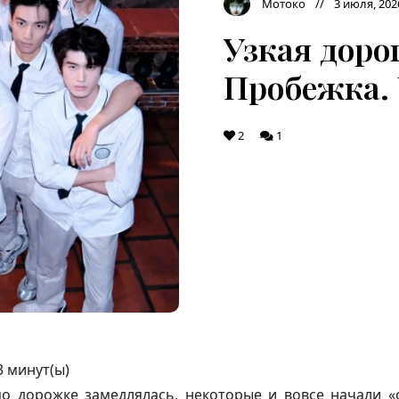
Мотоко
3 июля, 202
Узкая дорог
Пробежка. 
2
1
3
минут(ы)
по дорожке замедлялась, некоторые и вовсе начали «