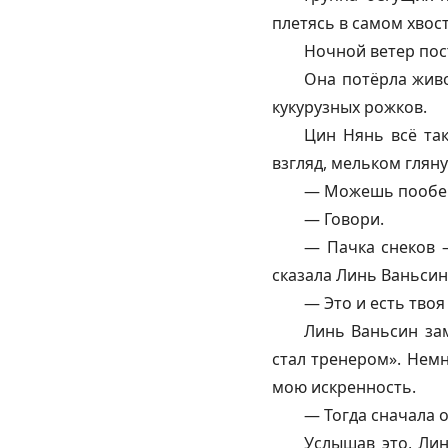
плетясь в самом хвост
Ночной ветер пост
Она потёрла живо
кукурузных рожков.
Цин Нянь всё так
взгляд, мельком гляну
— Можешь пообещ
— Говори.
— Пачка снеков —
сказала Линь Ваньсин
— Это и есть тво
Линь Ваньсин зам
стал тренером». Немн
мою искренность.
— Тогда сначала 
Услышав это, Лин