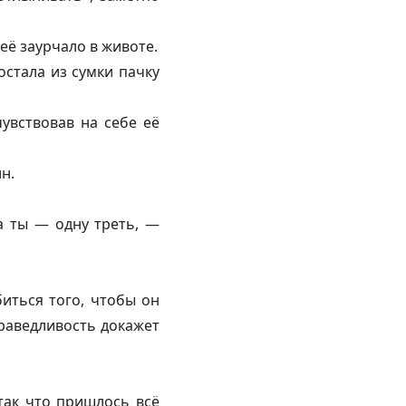
её заурчало в животе.
стала из сумки пачку
увствовав на себе её
н.
а ты — одну треть, —
иться того, чтобы он
праведливость докажет
так что пришлось всё