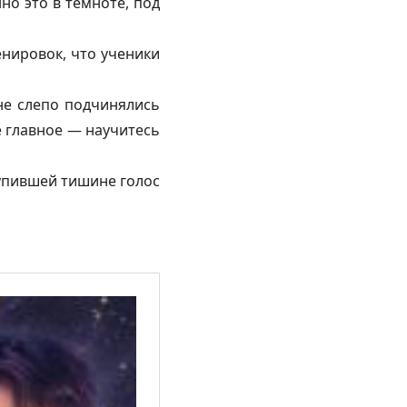
но это в темноте, под
енировок, что ученики
не слепо подчинялись
е главное — научитесь
тупившей тишине голос