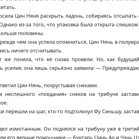
итать.
сила Цин Няня раскрыть ладонь, собираясь отсыпать 
Однако из-за того, что упаковка была открыта слишко
 больше половины.
режде чем она успела опомниться, Цин Нянь в полумра
аясь ничего отсчитывать.
т же поняла, что её снова провели. Но, как будущи
 усилия, она лишь серьёзно заявила: — Предупреждаю,
ответил Цин Нянь, похрустывая снеками.
х неспешного «поедания» снеков на трибуне застав
ое.
и перешли на шаг, кто-то подтолкнул Фу Синьшу, застав
ел измотанным. Он поднялся на трибуну уже в третий 
ли его верные помощники — бунтарь Цинь Ао и Чэнь Цз