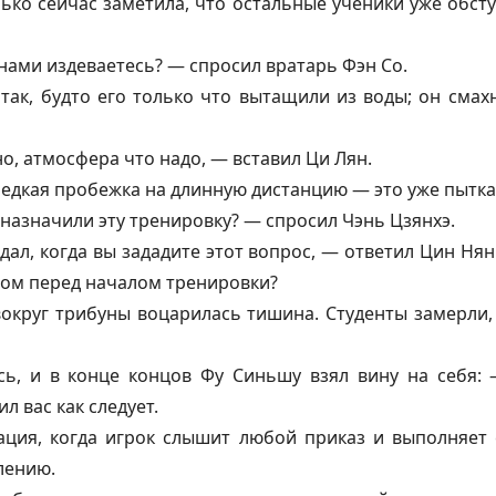
ько сейчас заметила, что остальные ученики уже обсту
 нами издеваетесь? — спросил вратарь Фэн Со.
так, будто его только что вытащили из воды; он смах
о, атмосфера что надо, — вставил Ци Лян.
едкая пробежка на длинную дистанцию — это уже пытка
 назначили эту тренировку? — спросил Чэнь Цзянхэ.
ждал, когда вы зададите этот вопрос, — ответил Цин Ня
том перед началом тренировки?
вокруг трибуны воцарилась тишина. Студенты замерли,
сь, и в конце концов Фу Синьшу взял вину на себя:
л вас как следует.
ция, когда игрок слышит любой приказ и выполняет е
лению.