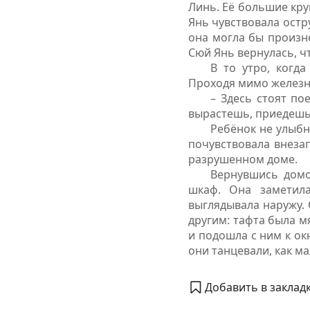
Линь. Её большие круг
Янь чувствовала остру
она могла бы произне
Сюй Янь вернулась, чт
В то утро, когд
Проходя мимо железн
– Здесь стоят по
вырастешь, приедешь 
Ребёнок не улыбн
почувствовала внезап
разрушенном доме.
Вернувшись домо
шкаф. Она заметил
выглядывала наружу. 
другим: тафта была м
и подошла с ним к ок
они танцевали, как м
Добавить в закладк