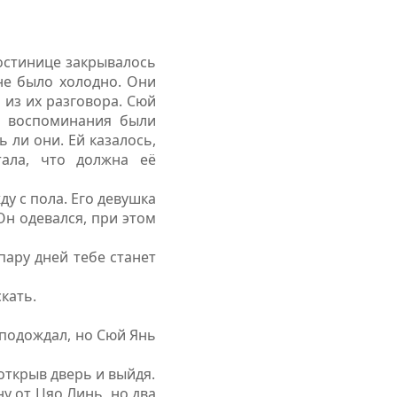
остинице закрывалось
не было холодно. Они
 из их разговора. Сюй
е воспоминания были
 ли они. Ей казалось,
ала, что должна её
у с пола. Его девушка
Он одевался, при этом
пару дней тебе станет
скать.
 подождал, но Сюй Янь
открыв дверь и выйдя.
у от Цяо Линь, но два