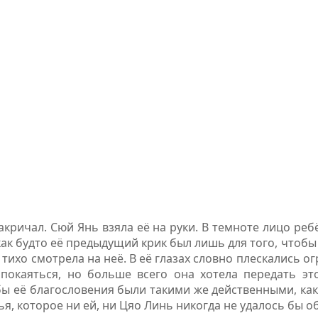
акричал. Сюй Янь взяла её на руки. В темноте лицо ре
 как будто её предыдущий крик был лишь для того, чтоб
тихо смотрела на неё. В её глазах словно плескались о
покаяться, но больше всего она хотела передать эт
бы её благословения были такими же действенными, как
я, которое ни ей, ни Цяо Линь никогда не удалось бы о