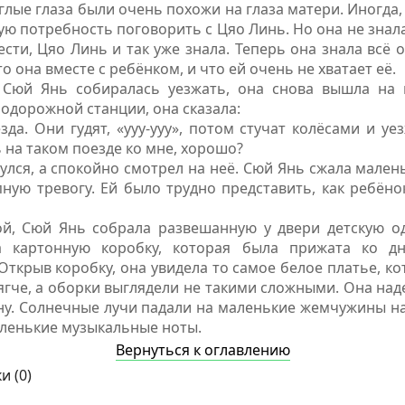
лые глаза были очень похожи на глаза матери. Иногда, 
ю потребность поговорить с Цяо Линь. Но она не знала,
сти, Цяо Линь и так уже знала. Теперь она знала всё о
о она вместе с ребёнком, и что ей очень не хватает её.
а Сюй Янь собиралась уезжать, она снова вышла на 
одорожной станции, она сказала:
езда. Они гудят, «ууу-ууу», потом стучат колёсами и у
на таком поезде ко мне, хорошо?
улся, а спокойно смотрел на неё. Сюй Янь сжала мале
ную тревогу. Ей было трудно представить, как ребёно
й, Сюй Янь собрала развешанную у двери детскую о
а картонную коробку, которая была прижата ко д
Открыв коробку, она увидела то самое белое платье, ко
ягче, а оборки выглядели не такими сложными. Она над
ну. Солнечные лучи падали на маленькие жемчужины на
аленькие музыкальные ноты.
Вернуться к оглавлению
и (
0
)