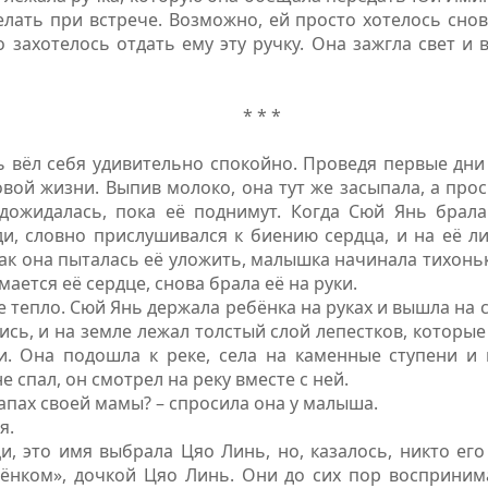
елать при встрече. Возможно, ей просто хотелось снов
 захотелось отдать ему эту ручку. Она зажгла свет и
* * *
 вёл себя удивительно спокойно. Проведя первые дни
вой жизни. Выпив молоко, она тут же засыпала, а про
дожидалась, пока её поднимут. Когда Сюй Янь брала
и, словно прислушивался к биению сердца, и на её л
как она пыталась её уложить, малышка начинала тихонь
мается её сердце, снова брала её на руки.
е тепло. Сюй Янь держала ребёнка на руках и вышла на 
ись, и на земле лежал толстый слой лепестков, которые 
и. Она подошла к реке, села на каменные ступени и
е спал, он смотрел на реку вместе с ней.
апах своей мамы? – спросила она у малыша.
я.
и, это имя выбрала Цяо Линь, но, казалось, никто ег
бёнком», дочкой Цяо Линь. Они до сих пор воспринима