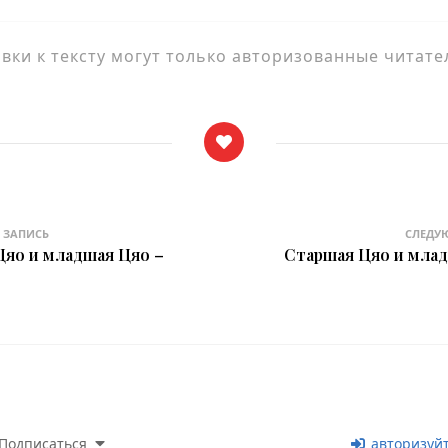
ки к тексту могут только авторизованные читате
 ЗАПИСЬ
СЛЕДУ
Цяо и младшая Цяо –
Старшая Цяо и млад
Подписаться
авторизуй