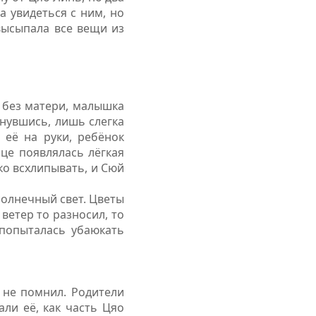
а увидеться с ним, но
 высыпала все вещи из
 без матери, малышка
снувшись, лишь слегка
 её на руки, ребёнок
ице появлялась лёгкая
ко всхлипывать, и Сюй
солнечный свет. Цветы
ветер то разносил, то
 попыталась убаюкать
о не помнил. Родители
ли её, как часть Цяо