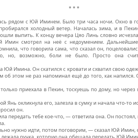
* * *
сь рядом с Юй Иминем. Было три часа ночи. Окно в г
 пробирался холодный ветер. Началась зима, и в Пеки
ошли выпить. К концу вечера Цяо Линь словно исчезла
й Имин смотрел на неё с недоумением. Дальнейши
мнила, что говорила сама, что сказал он, поцеловались
о, но, возможно, боли не было. Просто она счит
 Юй Имина. Он скатился с кровати и схватил свою одежд
ам об этом не раз напоминал ещё до того, как напился. 
только приехала в Пекин, тоскуешь по дому, но через 
юй Янь окликнула его, залезла в сумку и начала что-то и
просил он.
ла передать тебе кое-что, — ответила она. Он постоял,
ла.
ьно нужно идти, потом поговорим, — сказал Юй Имин, 
ь лежала ручка, которую она обещала передать Юй Имин