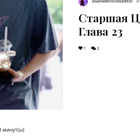
asianwebnovelseditor
Старшая Ц
Глава 23
1
2
3
минут(ы)