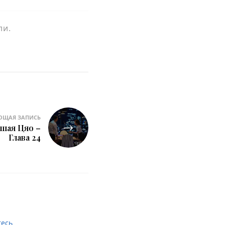
ли.
ЮЩАЯ ЗАПИСЬ
шая Цяо –
Глава 24
тесь