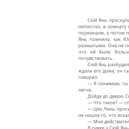
Сюй Янь проснула
неплотно, в комнату
поужинали, а потом п
Янь помнила, как Ю
размытыми. Она не по
что ей было больн
почувствовать.
Сюй Янь разбудила
ждала его дома, он с
говорил:
— Я понимаю, ты 
легче.
Дойдя до двери, С
— Что такое? — с
— Цяо Линь проси
не нашла то, что иска
— Мне действител
В сумке у Сюй Ян