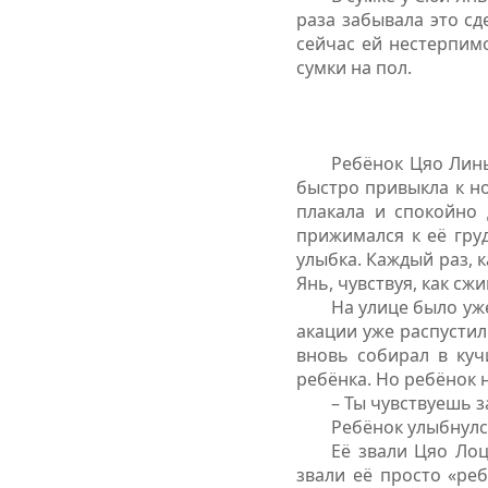
раза забывала это сд
сейчас ей нестерпимо
сумки на пол.
Ребёнок Цяо Линь
быстро привыкла к но
плакала и спокойно 
прижимался к её груд
улыбка. Каждый раз, 
Янь, чувствуя, как сжи
На улице было уж
акации уже распустил
вновь собирал в куч
ребёнка. Но ребёнок н
– Ты чувствуешь з
Ребёнок улыбнулс
Её звали Цяо Лоц
звали её просто «ре