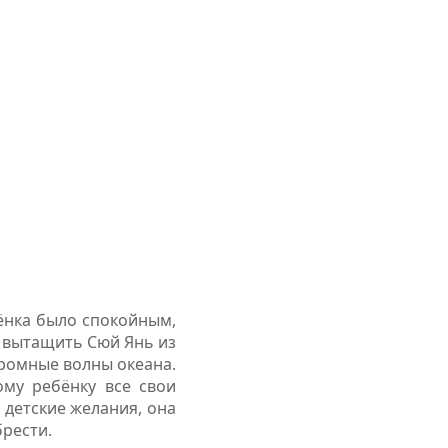
бёнка было спокойным,
ы вытащить Сюй Янь из
громные волны океана.
ому ребёнку все свои
 детские желания, она
брести.