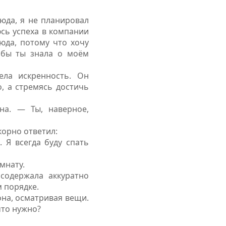
сюда, я не планировал
юсь успеха в компании
юда, потому что хочу
тобы ты знала о моём
ела искренность. Он
о, а стремясь достичь
на. — Ты, наверное,
корно ответил:
 Я всегда буду спать
мнату.
 содержала аккуратно
 порядке.
 она, осматривая вещи.
что нужно?