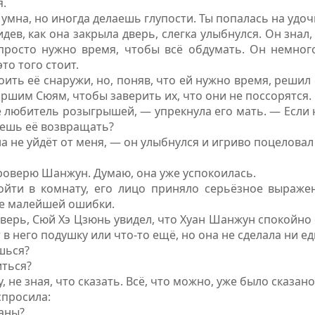
.
умна, но иногда делаешь глупости. Ты попалась на удоч
дев, как она закрыла дверь, слегка улыбнулся. Он знал
 просто нужно время, чтобы всё обдумать. Он немного
то того стоит.
ить её снаружи, но, поняв, что ей нужно время, решил 
аршим Сюям, чтобы заверить их, что они не поссорятся.
е любитель розыгрышей, — упрекнула его мать. — Если
дешь её возвращать?
а не уйдёт от меня, — он улыбнулся и игриво поцеловал
роверю Шанжун. Думаю, она уже успокоилась.
войти в комнату, его лицо приняло серьёзное выраже
же малейшей ошибки.
дверь, Сюй Хэ Цзюнь увидел, что Хуан Шанжун спокойно 
 в него подушку или что-то ещё, но она не сделала ни е
шься?
иться?
, не зная, что сказать. Всё, что можно, уже было сказано
просила:
ланы?