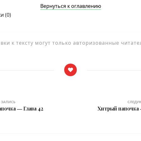
Вернуться к оглавлению
и (
0
)
ки к тексту могут только авторизованные читате
 ЗАПИСЬ
СЛЕДУ
почка ― Глава 42
Хитрый папочка 