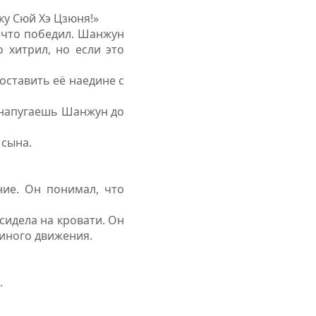
ку Сюй Хэ Цзюня!»
, что победил. Шанжун
 хитрил, но если это
оставить её наедине с
 напугаешь Шанжун до
 сына.
ние. Он понимал, что
сидела на кровати. Он
диного движения.
.