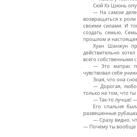
Сюй Хэ Цзюнь опус
— На самом деле,
возвращаться к роли 
своими силами. И то
создать семью. Семь
прошлом и настояще
Хуан Шанжун при
действительно хотел 
всего собственными 
— Это матрас пр
чувствовал себя униж
Зная, что она сно
— Дорогая, любо
только на том, что т
— Так-то лучше! —
Его спальня был
развешенные рубашки,
— Сразу видно, чт
— Почему ты вообще в