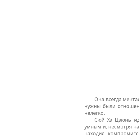
Она всегда мечта
нужны были отношени
нелегко.
Сюй Хэ Цзюнь ид
умным и, несмотря на 
находил компромисс