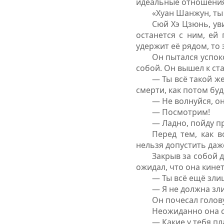
идеальные отношения
«Хуан Шанжун, ты 
Сюй Хэ Цзюнь, уви
останется с ним, ей
удержит её рядом, то э
Он пытался успоко
собой. Он вышел к ст
— Ты всё такой ж
смерти, как потом бу
— Не волнуйся, он
— Посмотрим!
— Ладно, пойду п
Перед тем, как 
нельзя допустить да
Закрыв за собой 
ожидал, что она кинет
— Ты всё ещё зли
— Я не должна зл
Он почесал голову
Неожиданно она с
— Какие у тебя п