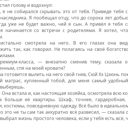
тил голову и вздохнул:
 я не собирался скрывать это от тебя. Приведя тебя 
наследника. Я пообещал отцу, что до сорока лет добь
гда уже не будет важно, чей я сын.
А привёл я тебя с
я начинается со встречи с родителями. Я хотел, ч
м.
стально смотрела на него. В его глазах она вид
жить так, как говорил. Не полагаясь на своё богатств
силами.
емиум-класса, — внезапно сменив тему, сказала о
енным, спя на моей кровати?
ва готовится вылить на него свой гнев, Сюй Хэ Цзюнь по
й матрас, купленный тобой, для меня самый удобный.
ы выберешь.
 Она встала и, как настоящая хозяйка, осмотрела всю ко
а больше её квартиры. Шкаф, точнее, гардеробная,
 костюмы, повседневную одежду. Всё было в идеальном
о это не ты сам так аккуратно всё развесил, — сказала
ыбрал жизнь простого человека, если у тебя есть всё, 