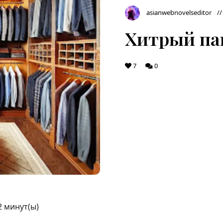
asianwebnovelseditor
Хитрый пап
7
0
2
минут(ы)