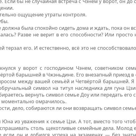
. Если бы не случайная встреча с Чэнем у ворот, он до 
ении.
тельно ощущение утраты контроля.
убы.
 должна была спокойно сидеть дома и ждать, пока он вс
лась? Разве не верит в его способности? Или просто 
ей терзал его. И естественно, всё это не способствова
лкнулся у ворот с господином Чэнем, советником сем
ёртой барышней в Чжэньдине. Его внезапный приезд в 
просом между вашей семьёй и Четвёртой барышней. Я 
бручальный символ на титул наследника для гуна Цзи
бираетесь вернуть символ семье Доу или передать его с
а моментально омрачилось.
ости, дело, собираются ли они возвращать символ семье
 Юна из уважения к семье Цзи. А тот, вместо того что
спрашивать столь щекотливые семейные дела. Молод ещ
же если он и добился успеха на экзаменах — без знат