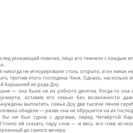
след уезжающей повозке, лицо его темнело с каждым м
л.
 никогда не игнорировали столь открыто, и он никак не
ть против этого господина Чэня. Однако, насколько е
ой барышней из рода Доу.
шня — она была не из робкого десятка. Когда-то она 
усмерти, оставив его семью без возможности даж
ынуждены выплатить семье Доу две тысячи лянов сереб
еловека обидели — разве она не обрушится на их господ
 бы ни был суров с другими, перед Четвёртой ба
Стоило ей сказать пару слов — и весь его гнев исчеза
троенный до самого вечера.