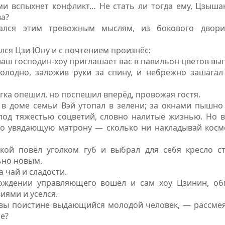
ми вспыхнет конфликт… Не стать ли тогда ему, Цзыша
а?
ался этим тревожным мыслям, из бокового двор
лся Цзи Юну и с почтением произнёс:
наш господин-хоу приглашает вас в павильон цветов вы
олодно, заложив руки за спину, и небрежно зашагал
ка опешил, но поспешил вперёд, провожая гостя.
в доме семьи Вэй утопал в зелени; за окнами пышно 
под тяжестью соцветий, словно налитые жизнью. Но в
о увядающую матрону — сколько ни накладывай косм
ой повёл уголком губ и выбрал для себя кресло ст
ьно новым.
 чай и сладости.
ождении управляющего вошёл и сам хоу Цзинин, о
иями и уселся.
 вы поистине выдающийся молодой человек, — рассмея
не?