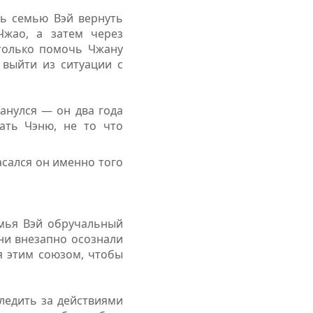
ть семью Вэй вернуть
Чжао, а затем через
 только помочь Чжану
 выйти из ситуации с
анулся — он два года
ать Чэню, не то что
сался он именно того
емья Вэй обручальный
они внезапно осознали
я этим союзом, чтобы
ледить за действиями