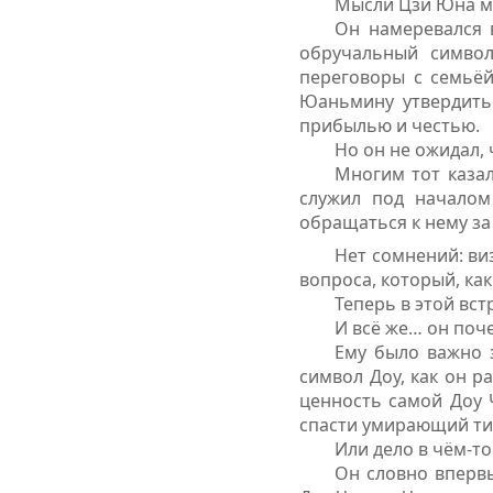
Мысли Цзи Юна ме
Он намеревался 
обручальный символ
переговоры с семьёй
Юаньмину утвердитьс
прибылью и честью.
Но он не ожидал, 
Многим тот каза
служил под началом
обращаться к нему за
Нет сомнений: ви
вопроса, который, ка
Теперь в этой вст
И всё же… он поче
Ему было важно 
символ Доу, как он р
ценность самой Доу 
спасти умирающий ти
Или дело в чём-то
Он словно впервы