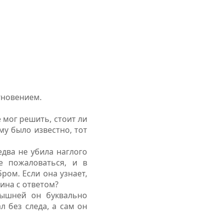
гновением.
 мог решить, стоит ли
му было известно, тот
едва не убила наглого
е пожаловаться, и в
ром. Если она узнает,
ина с ответом?
рышней он буквально
л без следа, а сам он