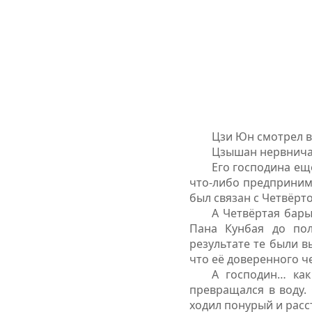
Цзи Юн смотрел в
Цзышан нервнича
Его господина ещё
что-либо предпринима
был связан с Четвёрт
А Четвёртая бары
Пана Кунбая до пол
результате те были в
что её доверенного ч
А господин… как
превращался в воду. 
ходил понурый и расс