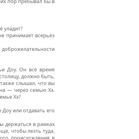
сих пор пребывал бы в
ё уладит?
не принимает всерьёз
ло доброжелательности
ьи Доу. Он всё время
столицу, должно быть,
также слышал, что вы
на — через семью Хэ.
емье Хэ?
 Доу или отдавать его
бы держаться в рамках
ё, чтобы лезть туда,
ного происхождения в