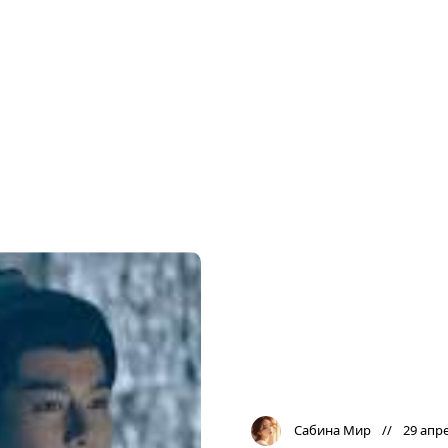
Сабина Мир
29 апре