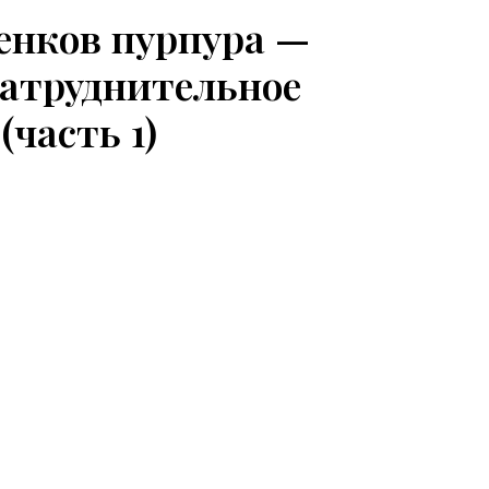
енков пурпура —
 Затруднительное
(часть 1)