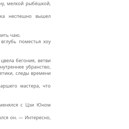
ну, мелкой рыбёшкой,
ика неспешно вышел
пить чаю.
 вглубь поместья хоу
цвела бегония, ветви
нутреннее убранство,
етики, следы времени
аршего мастера, что
бменялся с Цзи Юном
лся он. — Интересно,