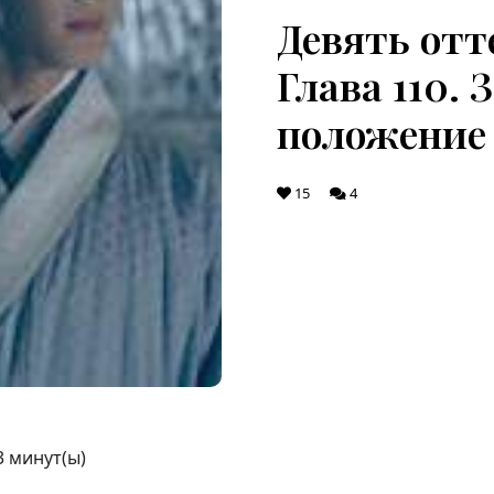
Девять отт
Глава 110.
положение 
15
4
3
минут(ы)