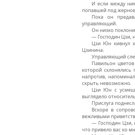
И если между ни
попавшей под жернов
Пока он предав
управляющий.
Он низко поклони
— Господин Цзи, 
Цзи Юн кивнул х
Цзинина.
Управляющий слег
Павильон цветов 
которой склонялись 
напротив, напоминал
скрыть невозможно.
Цзи Юн с усмешк
выглядело относител
Прислуга поднесла
Вскоре в сопров
вежливыми приветств
— Господин Цзи,
что привело вас ко м