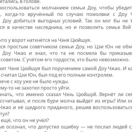
тались в голове.
воспользоваться молчанием семьи Доу, чтобы убеди
, когда-то вручённый по случаю помолвки с Доу 
 Доу добиться выгодных условий. Так он мог бы не
я в качестве наследника, но и позволить семье Вэй
что у ворот наткнётся на Чэня Цюйшуя.
лся простым советником семьи Доу, но Цзи Юн не обм
 Доу Чжао и знал, что та не посмела бы приказыв
 советом. С учётом его гордости, это было невозможно.
зит Чэня Цюйшуя был поручением самой Доу Чжао. И ка
к считал Цзи Юн, был под его полным контролем.
рече с хоу уже не было нужды.
му-то не захотел просто уйти.
знать, что именно сказал Чэнь Цюйшуй. Вернёт ли с
ассчитывал, и после бури молча выйдет из игры? Или 
Чжао и её щедрого приданого, решив воспользоватьс
тул?
 ещё, что он не учёл?
е осознал, что допустил ошибку — не послал людей с