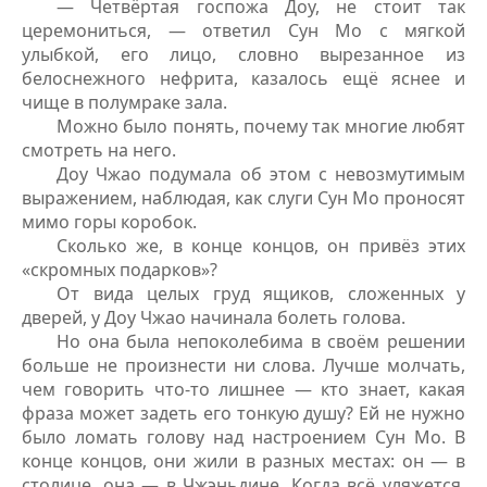
— Четвёртая госпожа Доу, не стоит так
церемониться, — ответил Сун Мо с мягкой
улыбкой, его лицо, словно вырезанное из
белоснежного нефрита, казалось ещё яснее и
чище в полумраке зала.
Можно было понять, почему так многие любят
смотреть на него.
Доу Чжао подумала об этом с невозмутимым
выражением, наблюдая, как слуги Сун Мо проносят
мимо горы коробок.
Сколько же, в конце концов, он привёз этих
«скромных подарков»?
От вида целых груд ящиков, сложенных у
дверей, у Доу Чжао начинала болеть голова.
Но она была непоколебима в своём решении
больше не произнести ни слова. Лучше молчать,
чем говорить что-то лишнее — кто знает, какая
фраза может задеть его тонкую душу? Ей не нужно
было ломать голову над настроением Сун Мо. В
конце концов, они жили в разных местах: он — в
столице, она — в Чжэньдине. Когда всё уляжется,