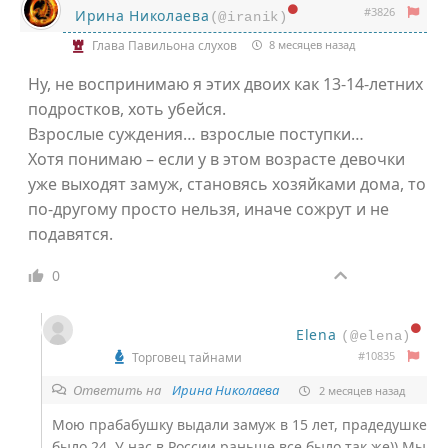
#3826
Ирина Николаева
(@iranik)
Глава Павильона слухов
8 месяцев назад
Ну, не воспринимаю я этих двоих как 13-14-летних
подростков, хоть убейся.
Взрослые суждения… взрослые поступки…
Хотя понимаю – если у в этом возрасте девочки
уже выходят замуж, становясь хозяйками дома, то
по-другому просто нельзя, иначе сожрут и не
подавятся.
0
Elena
(@elena)
#10835
Торговец тайнами
Ответить на
Ирина Николаева
2 месяцев назад
Мою прабабушку выдали замуж в 15 лет, прадедушке
было 24. У нас в России раньше все было так же)) Мы