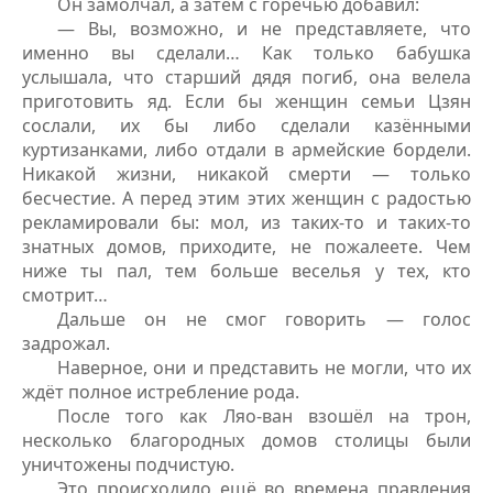
Он замолчал, а затем с горечью добавил:
— Вы, возможно, и не представляете, что
именно вы сделали… Как только бабушка
услышала, что старший дядя погиб, она велела
приготовить яд. Если бы женщин семьи Цзян
сослали, их бы либо сделали казёнными
куртизанками, либо отдали в армейские бордели.
Никакой жизни, никакой смерти — только
бесчестие. А перед этим этих женщин с радостью
рекламировали бы: мол, из таких-то и таких-то
знатных домов, приходите, не пожалеете. Чем
ниже ты пал, тем больше веселья у тех, кто
смотрит…
Дальше он не смог говорить — голос
задрожал.
Наверное, они и представить не могли, что их
ждёт полное истребление рода.
После того как Ляо-ван взошёл на трон,
несколько благородных домов столицы были
уничтожены подчистую.
Это происходило ещё во времена правления