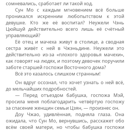
сомневались, сработает ли такой ход.
Сун Мо с каждым мгновением всё больше
проникался искренним любопытством к этой
девушке. Кто же её воспитал? Неужели Чэнь
Цюйшуй действительно всего лишь её счётный
управляющий?
Её отец и мачеха живут в столице, а сводная
сестра живёт с ней в Чжэньдине. Неужели это
действительно из-за «плохого здоровья мачехи»,
как говорят на людях, и поэтому девочек поручили
заботе старшей госпожи Восточного дома?
Всё это казалось слишком странным!
Он вдруг осознал, что хочет узнать о ней всё,
до мельчайших подробностей.
— Перед отъездом бабушка, госпожа Мэй,
просила меня поблагодарить четвёртую госпожу
за спасение женщин семьи Цзян, — произнес он.
Доу Чжао, удивлённая, подняла глаза. Она
ожидала, что Сун Мо, вернувшись, расскажет обо
всём своей матери, но чтобы бабушка госпожи