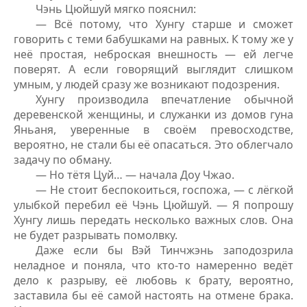
Чэнь Цюйшуй мягко пояснил:
— Всё потому, что Хунгу старше и сможет
говорить с теми бабушками на равных. К тому же у
неё простая, неброская внешность — ей легче
поверят. А если говорящий выглядит слишком
умным, у людей сразу же возникают подозрения.
Хунгу производила впечатление обычной
деревенской женщины, и служанки из домов гуна
Яньаня, уверенные в своём превосходстве,
вероятно, не стали бы её опасаться. Это облегчало
задачу по обману.
— Но тётя Цуй… — начала Доу Чжао.
— Не стоит беспокоиться, госпожа, — с лёгкой
улыбкой перебил её Чэнь Цюйшуй. — Я попрошу
Хунгу лишь передать несколько важных слов. Она
не будет разрывать помолвку.
Даже если бы Вэй Тинчжэнь заподозрила
неладное и поняла, что кто-то намеренно ведёт
дело к разрыву, её любовь к брату, вероятно,
заставила бы её самой настоять на отмене брака.