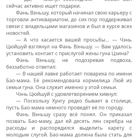
сейчас активно ищет подарки.
Фань Вэньшу, который начинал свою карьеру с
торговли антиквариатом, до сих пор поддерживал
связи с владельцами магазинов и был в курсе всех
новостей.
— А что касается вашей просьбы… — Чэнь
Цюйшуй взглянул на Фань Вэньшу. — Вам удалось
установить контакт с прислугой жены гуна Цзина?
Фань Вэньшу, не подозревая подвоха,
беззаботно ответил:
— В нашей лавке работает повариха по имени
Бао-мама. Её рекомендовала кормилица Люй из
семьи гуна. Она служит именно у этой семьи.
Чэнь Цюйшуй с удовлетворением кивнул:
— Поскольку Хунгу редко бывает в столице,
пусть Бао-мама немного проведёт её по городу.
Фань Вэньшу сразу всё понял. Он приказал
позвать Бао-маму, дал ей десять лян серебра на
расходы и распорядился выделить карету с
молодым слугой. Бао-мама должна была стать для