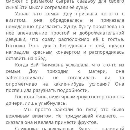
сможет с размахом сыграть свадьбу для своего
сына! Эти мысли согревали её душу.
Узнав, что семья Доу прислала кого-то с
визитом, она обрадовалась и приказала
немедленно пригласить Хунгу. Хунгу произвела на
неё впечатление простой и доброжелательной
девушки, что сразу расположило её к гостье.
Госпожа Тянь долго беседовала с ней, щедро
наградила красным конвертом и распорядилась
оставить на обед.
Когда Вэй Тинчжэнь услышала, что кто-то из
семьи Доу приходил к матери, она
забеспокоилась: не согласилась ли та
опрометчиво на какие-нибудь условия? Она
поспешила разузнать подробности.
Госпожа Тянь, видя чрезмерную осторожность
дочери, лишь улыбнулась.
— Мы просто заехали по пути, это было
вежливым визитом. Не придумывай лишнего, —
сказала она и велела принести фруктов.
Служанка, развлекавшая Хунгу, с надеждой