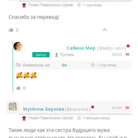
Глава Павильона слухов
1 год назад
Спасибо за перевод)
0
Сабина Мир
(@sabi-mir)
#2253
Путник
Автор
Ответить на
Rin
1 год назад
0
#5249
МузАнна Баркова
(@muzanna)
Глава Павильона слухов
7 месяцев назад
Такие люди как эта сестра будущего мужа
вызывают отвращение. Не хотелось бы чтоб и в