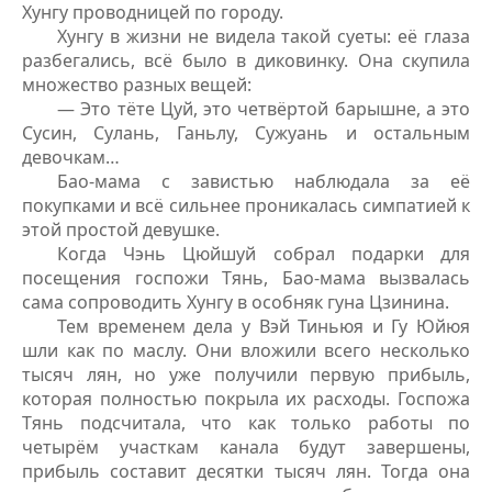
Хунгу проводницей по городу.
Хунгу в жизни не видела такой суеты: её глаза
разбегались, всё было в диковинку. Она скупила
множество разных вещей:
— Это тёте Цуй, это четвёртой барышне, а это
Сусин, Сулань, Ганьлу, Сужуань и остальным
девочкам…
Бао-мама с завистью наблюдала за её
покупками и всё сильнее проникалась симпатией к
этой простой девушке.
Когда Чэнь Цюйшуй собрал подарки для
посещения госпожи Тянь, Бао-мама вызвалась
сама сопроводить Хунгу в особняк гуна Цзинина.
Тем временем дела у Вэй Тиньюя и Гу Юйюя
шли как по маслу. Они вложили всего несколько
тысяч лян, но уже получили первую прибыль,
которая полностью покрыла их расходы. Госпожа
Тянь подсчитала, что как только работы по
четырём участкам канала будут завершены,
прибыль составит десятки тысяч лян. Тогда она