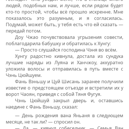
людей, подобных нам, и лучше, если рядом будет
кто-то простой, чтобы всё прошло искренне. Мне
показалось это разумным, и я согласилась.
Подумай, может быть, у тебя есть что ей сказать —
передай потом.
Доу Чжао почувствовала угрызения совести,
поблагодарила бабушку и обратилась к Хунгу:
— Просто слушайся господина Чэня во всём.
Хунгу радостно кивнула, достала из сундука
лучшие наряды из Луяна и Ханчжоу, аккуратно
уложила волосы и отправилась в путь вместе с
Чэнь Цюйшуем.
Фань Вэньшу и Цуй Шисань заранее получили
известие о предстоящем отъезде и встретили их у
ворот Чаоян, приведя с собой Тяня Фугуя.
Чэнь Цюйшуй закрыл дверь и, оставшись
наедине с Фань Вэньшу, сказал:
— День рождения вана Яньаня в следующем
месяце, не так ли? — спросил он.
— Да, — кивнул собеседник. — Семья Ван