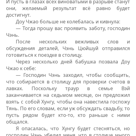
И пусть в глазах всех виноватыми в разрыве станут
они, желаемый результат всё равно будет
достигнут.
Доу Чжао больше не колебалась и кивнула:
— Тогда прошу вас проявить заботу, господин
Чэнь.
После нескольких вежливых слов и
обсуждения деталей, Чэнь Цюйшуй отправился
готовиться к поездке в столицу.
Через несколько дней бабушка позвала Доу
Чжао к себе:
— Господин Чэнь заходил, чтобы сообщить,
что собирается в столицу для проверки счетов в
лавках. Поскольку траур в семье Вэй
заканчивается на седьмом месяце, он предложил
взять с собой Хунгу, чтобы она навестила госпожу
Тянь. По его словам, если уж обсуждать свадьбу, то
пусть рядом будет кто-то, кто раньше с ними
общался.
Я опасалась, что Хунгу будет стесняться, но
господин Чэнь убедил меня, что в столице много