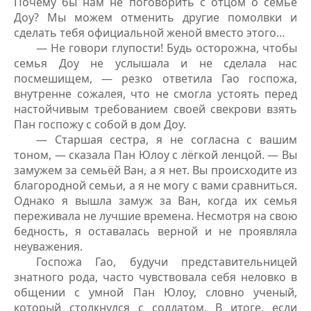
Почему бы нам не поговорить с отцом о семье
Доу? Мы можем отменить другие помолвки и
сделать тебя официальной женой вместо этого…
— Не говори глупости! Будь осторожна, чтобы
семья Доу не услышала и не сделала нас
посмешищем, — резко ответила Гао госпожа,
внутренне сожалея, что не смогла устоять перед
настойчивым требованием своей свекрови взять
Пан госпожу с собой в дом Доу.
— Старшая сестра, я не согласна с вашим
тоном, — сказала Пан Юлоу с лёгкой ленцой. — Вы
замужем за семьёй Ван, а я нет. Вы происходите из
благородной семьи, а я не могу с вами сравниться.
Однако я вышла замуж за Ван, когда их семья
переживала не лучшие времена. Несмотря на свою
бедность, я оставалась верной и не проявляла
неуважения.
Госпожа Гао, будучи представительницей
знатного рода, часто чувствовала себя неловко в
общении с умной Пан Юлоу, словно ученый,
который столкнулся с солдатом. В итоге, если