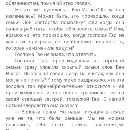
обязанностей, помня об этих словах.
Но что же случилось с Ван Инсюэ? Когда она
изменилась? Может быть, это произошло, когда
семья Лей расторгла помолвку? Или когда она
начала работать, чтобы обеспечить семью? Или,
возможно, это произошло, когда госпожа Гао из
жалости прикрыла её небольшую оплошность,
которая не изменила её сути?
Госпожа Гао не знала, что ответить.
Госпожа Пан, происходившая из торговой
семьи, сразу уловила скрытый смысл слов Ван
Инсюэ. Выросшая среди цифр на счетах, как она
могла не понять? К тому же её раздражало, что эта
золовка так пренебрежительно относится к её
происхождению и постоянно сравнивает её со
своей старшей сестрой, госпожой Гао. С лёгкой
ноткой злорадства она сказала:
— Золовка права. Но наша ситуация в семье
уже не та, что была раньше. Мы не можем
позволить тебе стать чьей-то наложницей.