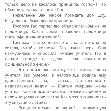
только дело не касалось принципа, госпожа Гао
обычно уступала госпоже Пан.
Нежелание Ван Инсюэ покидать дом Доу,
безусловно, было делом принципа.
Госпожа Гао терпеливо объяснила: «Вы же не
наложница. Какая семья позволит наложнице
стать официальной женой?»
Госпожа Пан, конечно, это знала, но она не
хотела, чтобы госпожа Гао взяла верх. Она
нахмурилась и спросила: «Разве учитель Тао в
нашем городе не сделал свою наложницу
официальной женой?»
— Это произошло потому, что законная жена
учителя Тао умерла, а наложница родила ему
единственного сына, — сказала Гао госпожа с
недовольным видом. — Братья умершей жены
учителя Тао написали письмо-согласие, принимая
наложницу как свою сестру. Как можно сравнивать
эту ситуацию с этой?»
— Все дело в сыне, не так ли? — подмигнула