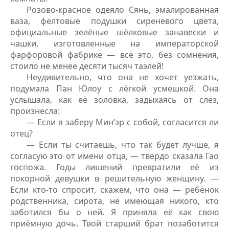
Розово-красное одеяло Сянь, эмалированная
ваза, фелтовые подушки сиреневого цвета,
официальные зелёные шёлковые занавески и
чашки, изготовленные на императорской
фарфоровой фабрике — всё это, без сомнения,
стоило не менее десяти тысяч таэлей!
Неудивительно, что она не хочет уезжать,
подумала Пан Юлоу с лёгкой усмешкой. Она
услышала, как её золовка, задыхаясь от слёз,
произнесла:
— Если я заберу Мин’эр с собой, согласится ли
отец?
— Если ты считаешь, что так будет лучше, я
согласую это от имени отца, — твёрдо сказала Гао
госпожа. Годы лишений превратили её из
покорной девушки в решительную женщину. —
Если кто-то спросит, скажем, что она — ребёнок
родственника, сирота, не имеющая никого, кто
заботился бы о ней. Я приняла её как свою
приёмную дочь. Твой старший брат позаботится