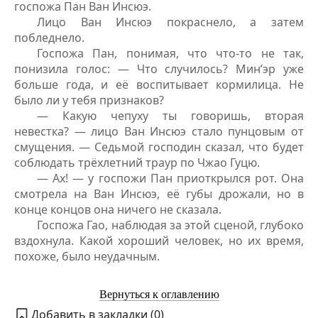
госпожа Пан Ван Инсюэ.
Лицо Ван Инсюэ покраснело, а затем
побледнело.
Госпожа Пан, понимая, что что-то не так,
понизила голос: — Что случилось? Мин’эр уже
больше года, и её воспитывает кормилица. Не
было ли у тебя признаков?
— Какую чепуху ты говоришь, вторая
невестка? — лицо Ван Инсюэ стало пунцовым от
смущения. — Седьмой господин сказал, что будет
соблюдать трёхлетний траур по Чжао Гуцю.
— Ах! — у госпожи Пан приоткрылся рот. Она
смотрела на Ван Инсюэ, её губы дрожали, но в
конце концов она ничего не сказала.
Госпожа Гао, наблюдая за этой сценой, глубоко
вздохнула. Какой хороший человек, но их время,
похоже, было неудачным.
Вернуться к оглавлению
Добавить в закладки (
0
)