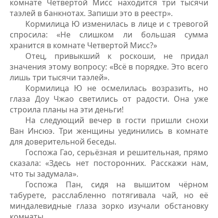
комнате Четвертой Мисс находится три тысячи
таэлей в банкнотах. Запиши это в реестр».
Кормилица Ю изменилась в лице и с тревогой
спросила: «Не слишком ли большая сумма
хранится в комнате Четвертой Мисс?»
Отец, привыкший к роскоши, не придал
значения этому вопросу: «Всё в порядке. Это всего
лишь три тысячи таэлей».
Кормилица Ю не осмелилась возразить, но
глаза Доу Чжао светились от радости. Она уже
строила планы на эти деньги!
На следующий вечер в гости пришли снохи
Ван Инсюэ. Три женщины уединились в комнате
для доверительной беседы.
Госпожа Гао, серьёзная и решительная, прямо
сказала: «Здесь нет посторонних. Расскажи нам,
что ты задумала».
Госпожа Пан, сидя на вышитом чёрном
табурете, расслабленно потягивала чай, но её
миндалевидные глаза зорко изучали обстановку
комнаты.