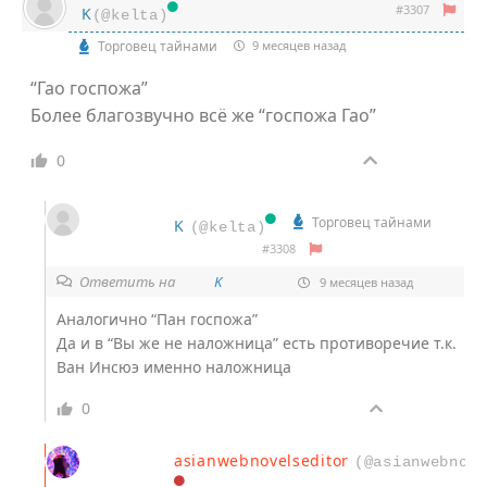
#3307
K
(@kelta)
Торговец тайнами
9 месяцев назад
“Гао госпожа”
Более благозвучно всё же “госпожа Гао”
0
Торговец тайнами
K
(@kelta)
#3308
Ответить на
K
9 месяцев назад
Аналогично “Пан госпожа”
Да и в “Вы же не наложница” есть противоречие т.к.
Ван Инсюэ именно наложница
0
asianwebnovelseditor
(@asianwebnove