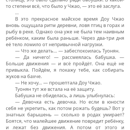
то степени всё, что было у Чжао, — это её заслуга.
…
В это прекрасное майское время Доу Чжао
вновь ощущала ритм деревни, ловя птиц в горах и
рыбу в реке. Однако она уже не была тем наивным
ребёнком, каким была раньше. Через два-три дня
её тело ломило от непривычной нагрузки.
— Что же делать… — забеспокоилась Туонян.
— Да ничего! — рассмеялась бабушка. —
Больше движения — и всё пройдёт. Она ещё не
привыкла. Пойдём, я покажу тебе, как собирать
жуков на бахче.
— Не хочу… — прошептала Доу Чжао.
Туонян тут же встала на её защиту.
Бабушка не обиделась, а лишь улыбнулась:
— Девочка есть девочка. Но если в юности
себя не укрепить, как потом рожать будешь? Вот у
знатных барышень — сколько в родах умирает?
Боятся, что малейшее движение повредит ребёнку,
и лежат без движения. А потом от этого и