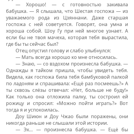
— Хорошо! — с готовностью закивала
бабушка. — Я слышала, что Шестая госпожа — из
уважаемого рода из Цзяннани. Даже старшая
госпожа с ней советуется. Говорят, она умна и
хороша собой. Шоу Гу при ней многое узнает. А
если бы не твоя мачеха, которая тебя вырастила,
где бы ты сейчас был?
Отец опустил голову и слабо улыбнулся:
— Мать всегда хорошо ко мне относилась.
— Знаю, — со вздохом произнесла бабушка. —
Однажды я тайком пришла, чтобы увидеть тебя.
Видела, как госпожа била тебя бамбуковой палкой
по ладоням и спрашивала: «Ещё раз посмеешь?» А
ты сквозь слёзы отвечал: «Нет, больше не буду!»
Как только она отложила палку, ты состроил ей
рожицу и спросил: «Можно пойти играть?» Вот
тогда я и успокоилась.
Доу Шиюн и Доу Чжао были поражены, они
никогда раньше не слышали этой истории.
— Эх… — произнесла бабушка. — Ещё бы