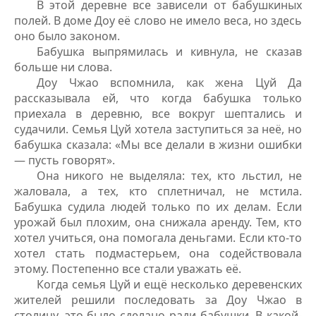
В этой деревне все зависели от бабушкиных
полей. В доме Доу её слово не имело веса, но здесь
оно было законом.
Бабушка выпрямилась и кивнула, не сказав
больше ни слова.
Доу Чжао вспомнила, как жена Цуй Да
рассказывала ей, что когда бабушка только
приехала в деревню, все вокруг шептались и
судачили. Семья Цуй хотела заступиться за неё, но
бабушка сказала: «Мы все делали в жизни ошибки
— пусть говорят».
Она никого не выделяла: тех, кто льстил, не
жаловала, а тех, кто сплетничал, не мстила.
Бабушка судила людей только по их делам. Если
урожай был плохим, она снижала аренду. Тем, кто
хотел учиться, она помогала деньгами. Если кто-то
хотел стать подмастерьем, она содействовала
этому. Постепенно все стали уважать её.
Когда семья Цуй и ещё несколько деревенских
жителей решили последовать за Доу Чжао в
столицу, это было сделано ради бабушки. В какой-