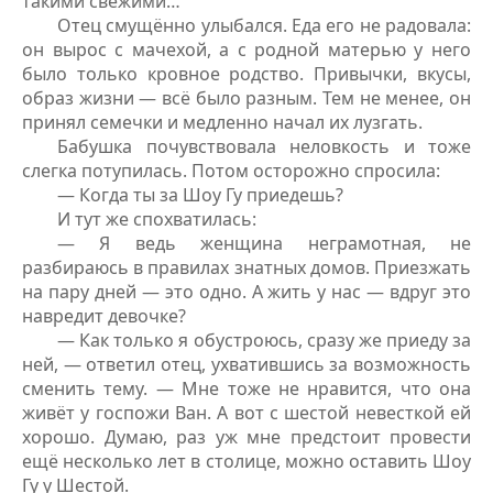
такими свежими…
Отец смущённо улыбался. Еда его не радовала:
он вырос с мачехой, а с родной матерью у него
было только кровное родство. Привычки, вкусы,
образ жизни — всё было разным. Тем не менее, он
принял семечки и медленно начал их лузгать.
Бабушка почувствовала неловкость и тоже
слегка потупилась. Потом осторожно спросила:
— Когда ты за Шоу Гу приедешь?
И тут же спохватилась:
— Я ведь женщина неграмотная, не
разбираюсь в правилах знатных домов. Приезжать
на пару дней — это одно. А жить у нас — вдруг это
навредит девочке?
— Как только я обустроюсь, сразу же приеду за
ней, — ответил отец, ухватившись за возможность
сменить тему. — Мне тоже не нравится, что она
живёт у госпожи Ван. А вот с шестой невесткой ей
хорошо. Думаю, раз уж мне предстоит провести
ещё несколько лет в столице, можно оставить Шоу
Гу у Шестой.