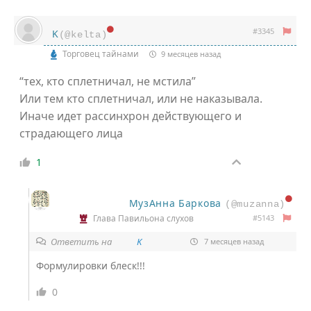
#3345
K
(@kelta)
Торговец тайнами
9 месяцев назад
“тех, кто сплетничал, не мстила”
Или тем кто сплетничал, или не наказывала.
Иначе идет рассинхрон действующего и
страдающего лица
1
МузАнна Баркова
(@muzanna)
#5143
Глава Павильона слухов
Ответить на
K
7 месяцев назад
Формулировки блеск!!!
0