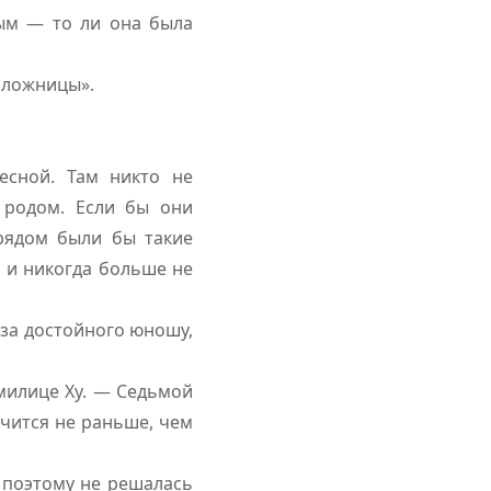
ным — то ли она была
наложницы».
есной. Там никто не
о родом. Если бы они
рядом были бы такие
 и никогда больше не
 за достойного юношу,
милице Ху. — Седьмой
учится не раньше, чем
и поэтому не решалась