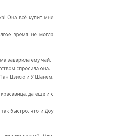
а! Она всё купит мне
олгое время не могла
ма заварила ему чай.
тством спросила она.
 Пан Цзисю и У Шанем.
 красавица, да ещё и с
так быстро, что и Доу