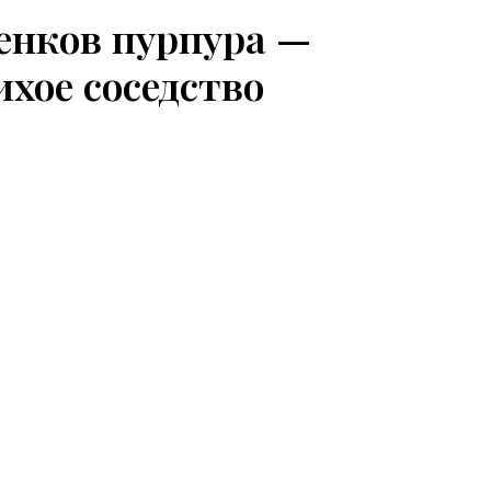
енков пурпура —
ихое соседство