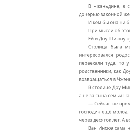
В Чжэньдине, в 
дочерью законной жен
И кем бы она ни б
При мысли об это
Ей и Доу Шиюну н
Столица была ме
интересовался родос
переехали туда, то
родственники, как Д
возвращаться в Чжэн
В столице Доу Ми
а не за сына семьи П
— Сейчас не вре
господин ещё молод. 
через десяток лет. А 
Ван Инсюэ сама н