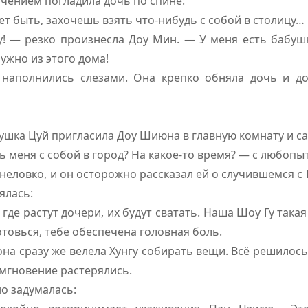
гчением погладила дочь по спине:
т быть, захочешь взять что-нибудь с собой в столицу…
! — резко произнесла Доу Мин. — У меня есть бабушк
ужно из этого дома!
 наполнились слезами. Она крепко обняла дочь и д
ушка Цуй пригласила Доу Шиюна в главную комнату и са
ь меня с собой в город? На какое-то время? — с любопы
неловко, и он осторожно рассказал ей о случившемся с
ялась:
где растут дочери, их будут сватать. Наша Шоу Гу такая
овься, тебе обеспечена головная боль.
на сразу же велела Хунгу собирать вещи. Всё решилось 
мгновение растерялись.
о задумалась: