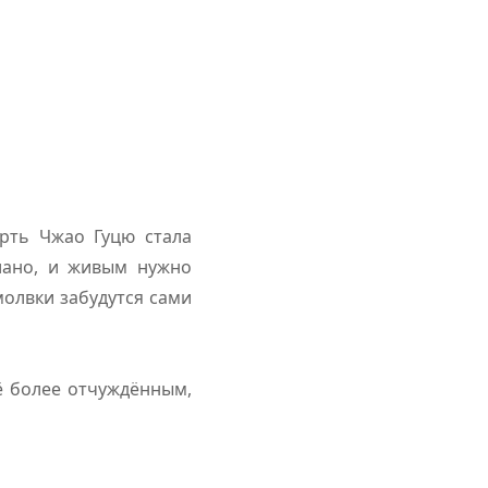
рть Чжао Гуцю стала
лано, и живым нужно
молвки забудутся сами
ё более отчуждённым,