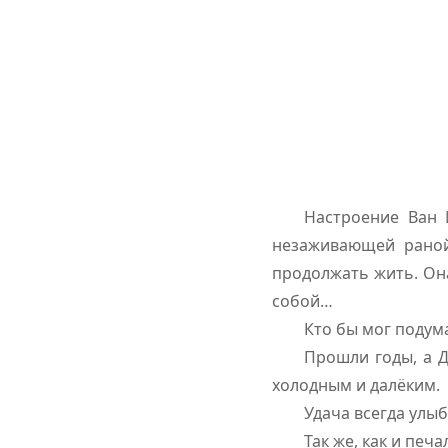
Настроение Ван 
незаживающей раной
продолжать жить. Она
собой…
Кто бы мог подума
Прошли годы, а Д
холодным и далёким.
Удача всегда улыба
Так же, как и печ