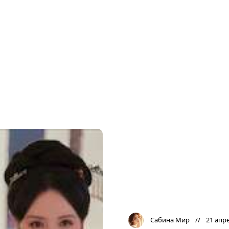
Сабина Мир
21 апре