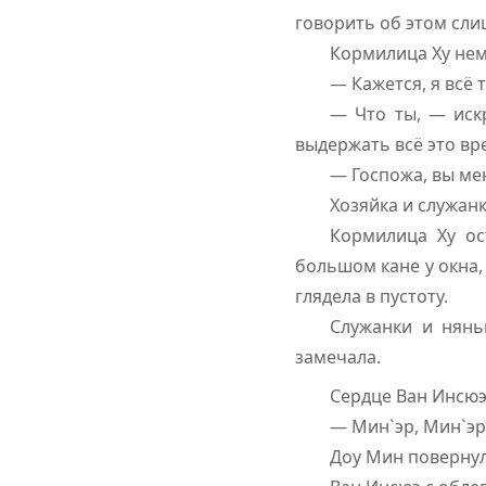
говорить об этом сл
Кормилица Ху нем
— Кажется, я всё 
— Что ты, — искр
выдержать всё это вр
— Госпожа, вы ме
Хозяйка и служан
Кормилица Ху ос
большом кане у окна,
глядела в пустоту.
Служанки и нянь
замечала.
Сердце Ван Инсюэ 
— Мин`эр, Мин`эр
Доу Мин повернула