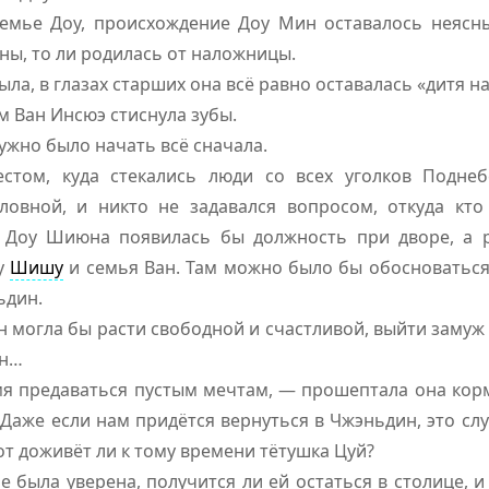
семье Доу, происхождение Доу Мин оставалось неяс
ы, то ли родилась от наложницы.
ыла, в глазах старших она всё равно оставалась «дитя 
м Ван Инсюэ стиснула зубы.
ужно было начать всё сначала.
стом, куда стекались люди со всех уголков Поднеб
ловной, и никто не задавался вопросом, откуда кт
 у Доу Шиюна появилась бы должность при дворе, а 
оу
Шишу
и семья Ван. Там можно было бы обосноваться
ьдин.
н могла бы расти свободной и счастливой, выйти замуж
ан…
мя предаваться пустым мечтам, — прошептала она кор
Даже если нам придётся вернуться в Чжэньдин, это сл
вот доживёт ли к тому времени тётушка Цуй?
е была уверена, получится ли ей остаться в столице, 