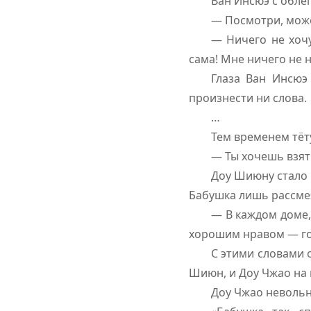
Ван Инсюэ с обле
— Посмотри, може
— Ничего не хочу
сама! Мне ничего не н
Глаза Ван Инсюэ
произнести ни слова.
…
Тем временем тёт
— Ты хочешь взят
Доу Шиюну стало 
Бабушка лишь рассме
— В каждом доме, 
хорошим нравом — гот
С этими словами о
Шиюн, и Доу Чжао на 
Доу Чжао невольн