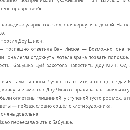
покойно воспринимает ухаживания Пан Цзисю… Это
епень прозрения?»
в Чжэньдине ударил колокол, они вернулись домой. На п
юэ.
спросил Доу Шиюн.
— поспешно ответила Ван Инсюэ. — Возможно, она пе
и , она легла отдохнуть. Хотела врача позвать попозже.
ость, бабушка Цуй захотела навестить Доу Мин. Од
 вы устали с дороги. Лучше отдохните, а то ещё, не дай 
 кивнула и вместе с Доу Чжао отправилась в павильон у
были оплетены глицинией, у ступеней густо рос мох, а 
еты — пейзаж словно сошёл с кисти художника.
 очень довольна.
Чжао переехала жить к бабушке.