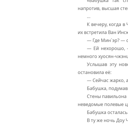
«Бабушка так с
напротив, высшая ст
…
К вечеру, когда 
их встретила Ван Инс
— Где Мин`эр? — 
— Ей нехорошо, 
немного хуосян-чжэнц
Услышав эту нов
остановила её:
— Сейчас жарко, а
Бабушка, подумав,
Стены павильона 
неведомые полевые цв
Бабушка осталась
В ту же ночь Доу 