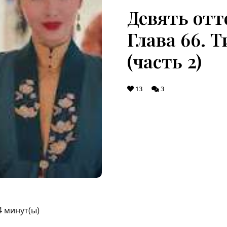
Девять отт
Глава 66. Т
(часть 2)
13
3
4
минут(ы)