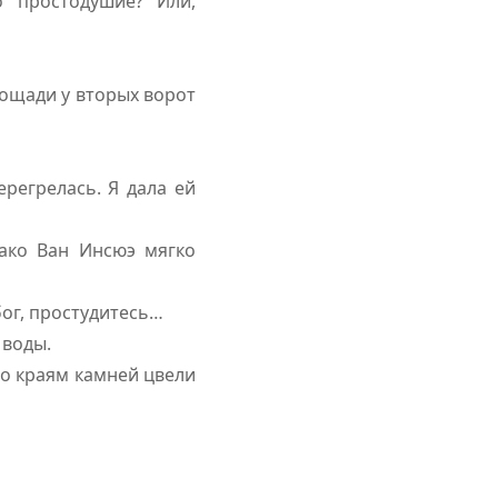
 простодушие? Или,
лощади у вторых ворот
регрелась. Я дала ей
нако Ван Инсюэ мягко
бог, простудитесь…
 воды.
по краям камней цвели