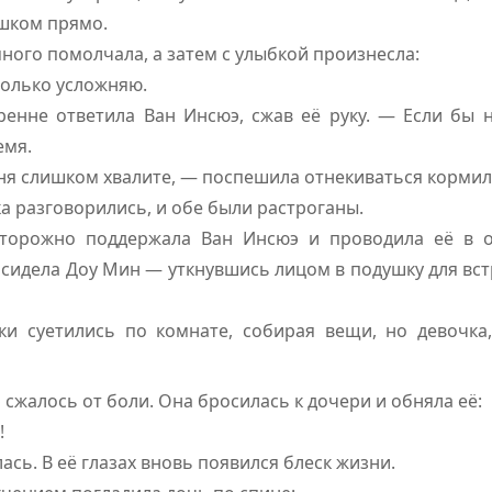
ишком прямо.
ного помолчала, а затем с улыбкой произнесла:
только усложняю.
енне ответила Ван Инсюэ, сжав её руку. — Если бы н
емя.
ня слишком хвалите, — поспешила отнекиваться кормил
ка разговорились, и обе были растроганы.
торожно поддержала Ван Инсюэ и проводила её в о
 сидела Доу Мин — уткнувшись лицом в подушку для вс
ки суетились по комнате, собирая вещи, но девочка,
сжалось от боли. Она бросилась к дочери и обняла её:
!
сь. В её глазах вновь появился блеск жизни.