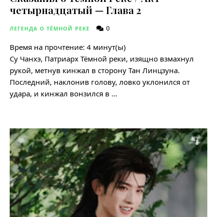
четырнадцатый — Глава 2
0
ЛЕГЕНДА О ТЁМНОЙ РЕКЕ
Время на прочтение:
4
минут(ы)
Су Чанхэ, Патриарх Тёмной реки, изящно взмахнул
рукой, метнув кинжал в сторону Тан Линцзуна.
Последний, наклонив голову, ловко уклонился от
удара, и кинжал вонзился в …