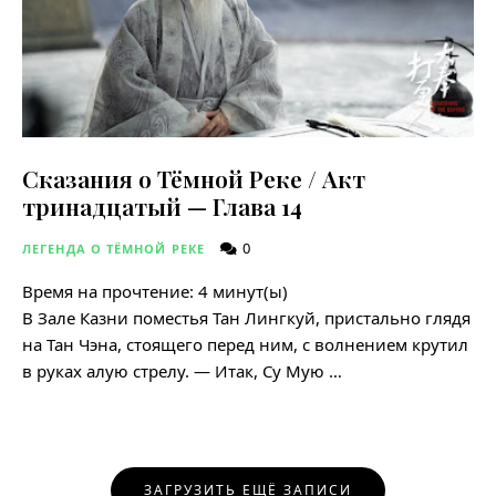
Сказания о Тёмной Реке / Акт
тринадцатый — Глава 14
0
ЛЕГЕНДА О ТЁМНОЙ РЕКЕ
Время на прочтение:
4
минут(ы)
В Зале Казни поместья Тан Лингкуй, пристально глядя
на Тан Чэна, стоящего перед ним, с волнением крутил
в руках алую стрелу. — Итак, Су Мую …
Навигация
ЗАГРУЗИТЬ ЕЩЁ ЗАПИСИ