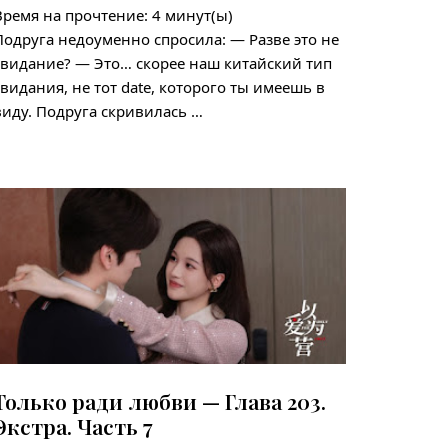
Время на прочтение:
4
минут(ы)
Подруга недоуменно спросила: — Разве это не
свидание? — Это… скорее наш китайский тип
свидания, не тот date, которого ты имеешь в
виду. Подруга скривилась …
Только ради любви — Глава 203.
Экстра. Часть 7