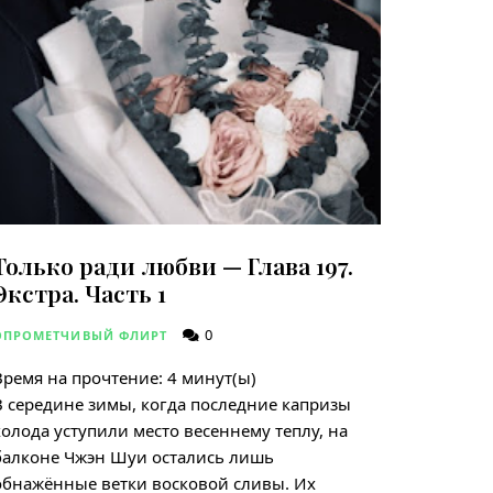
Только ради любви — Глава 197.
Экстра. Часть 1
0
ОПРОМЕТЧИВЫЙ ФЛИРТ
Время на прочтение:
4
минут(ы)
В середине зимы, когда последние капризы
холода уступили место весеннему теплу, на
балконе Чжэн Шуи остались лишь
обнажённые ветки восковой сливы. Их