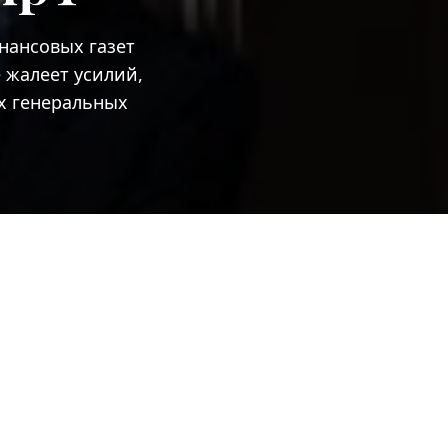
нансовых газет
 жалеет усилий,
х генеральных