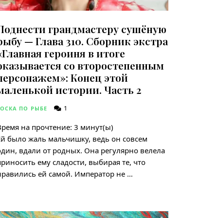
Поднести грандмастеру сушёную
рыбу — Глава 310. Сборник экстра
«Главная героиня в итоге
оказывается со второстепенным
персонажем»: Конец этой
маленькой истории. Часть 2
1
ТОСКА ПО РЫБЕ
Время на прочтение:
3
минут(ы)
Ей было жаль мальчишку, ведь он совсем
один, вдали от родных. Она регулярно велела
приносить ему сладости, выбирая те, что
нравились ей самой. Император не …