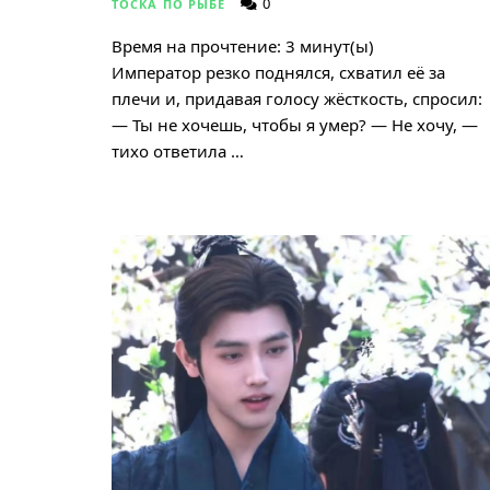
0
ТОСКА ПО РЫБЕ
Время на прочтение:
3
минут(ы)
Император резко поднялся, схватил её за
плечи и, придавая голосу жёсткость, спросил:
— Ты не хочешь, чтобы я умер? — Не хочу, —
тихо ответила …