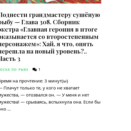
Поднести грандмастеру сушёную
рыбу — Глава 308. Сборник
экстра «Главная героиня в итоге
оказывается со второстепенным
персонажем»: Хай, я что, опять
перешла на новый уровень?..
Часть 3
1
ТОСКА ПО РЫБЕ
Время на прочтение:
3
минут(ы)
— Плачут только те, у кого не хватает
мужества, — отозвался он. — У меня и нет
мужества! — срываясь, вспыхнула она. Если бы
оно …