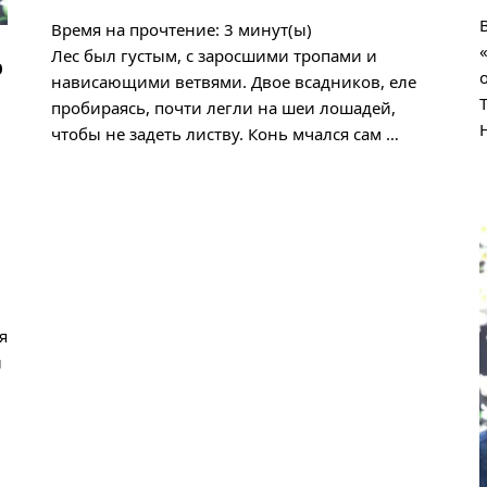
Время на прочтение:
3
минут(ы)
Лес был густым, с заросшими тропами и
ю
нависающими ветвями. Двое всадников, еле
пробираясь, почти легли на шеи лошадей,
чтобы не задеть листву. Конь мчался сам …
я
й