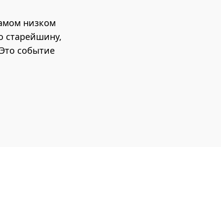
самом низком
о старейшину,
 Это событие