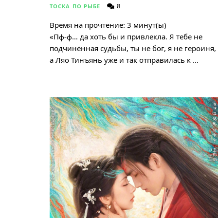
8
ТОСКА ПО РЫБЕ
Время на прочтение:
3
минут(ы)
«Пф-ф… да хоть бы и привлекла. Я тебе не
подчинённая судьбы, ты не бог, я не героиня,
а Ляо Тинъянь уже и так отправилась к …