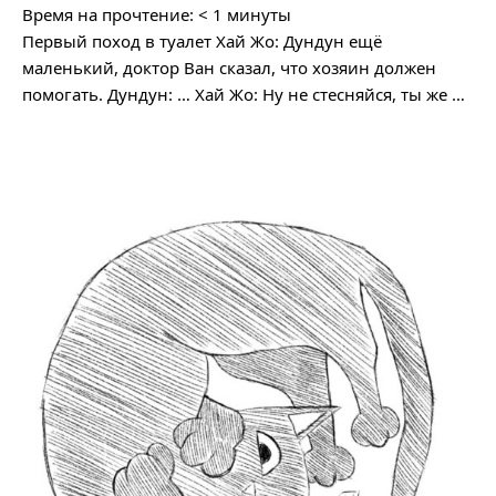
Время на прочтение:
< 1
минуты
Первый поход в туалет Хай Жо: Дундун ещё
маленький, доктор Ван сказал, что хозяин должен
помогать. Дундун: … Хай Жо: Ну не стесняйся, ты же …