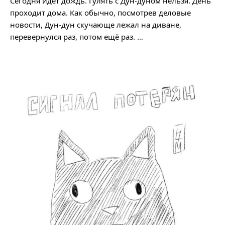
Сегодня идёт дождь. Гулять с Дун-дуном нельзя. День
проходит дома. Как обычно, посмотрев деловые
новости, Дун-дун скучающе лежал на диване,
перевернулся раз, потом ещё раз. …