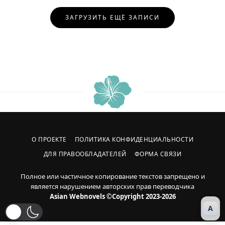
Навигация
ЗАГРУЗИТЬ ЕЩЁ ЗАПИСИ
по
записям
О ПРОЕКТЕ
ПОЛИТИКА КОНФИДЕНЦИАЛЬНОСТИ
ДЛЯ ПРАВООБЛАДАТЕЛЕЙ
ФОРМА СВЯЗИ
Полное или частичное копирование текстов запрещено и
является нарушением авторских прав переводчика
Asian Webnovels ©Copyright 2023-2026
A