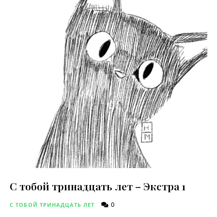
С тобой тринадцать лет – Экстра 1
0
С ТОБОЙ ТРИНАДЦАТЬ ЛЕТ