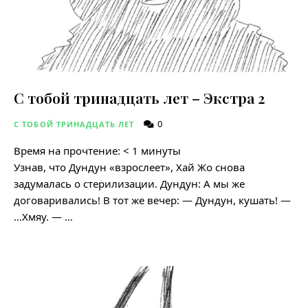
С тобой тринадцать лет – Экстра 2
0
С ТОБОЙ ТРИНАДЦАТЬ ЛЕТ
Время на прочтение:
< 1
минуты
Узнав, что Дундун «взрослеет», Хай Жо снова
задумалась о стерилизации. Дундун: А мы же
договаривались! В тот же вечер: — Дундун, кушать! —
…Хмяу. — …