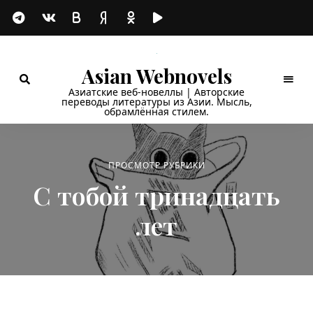
Asian Webnovels
Азиатские веб-новеллы | Авторские
переводы литературы из Азии. Мысль,
обрамлённая стилем.
ПРОСМОТР РУБРИКИ
С тобой тринадцать
лет