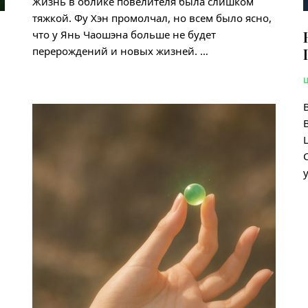
Жизнь в облике повелителя была слишком
тяжкой. Фу Хэн промолчал, но всем было ясно,
что у Янь Чаошэна больше не будет
перерождений и новых жизней. …