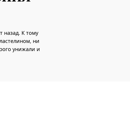
т назад. К тому
ластелином, ни
рого унижали и