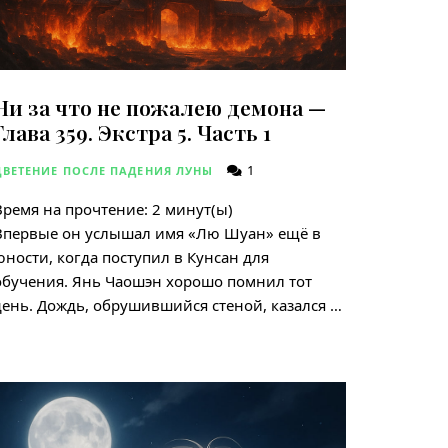
Ни за что не пожалею демона —
Глава 359. Экстра 5. Часть 1
1
ЦВЕТЕНИЕ ПОСЛЕ ПАДЕНИЯ ЛУНЫ
Время на прочтение:
2
минут(ы)
Впервые он услышал имя «Лю Шуан» ещё в
юности, когда поступил в Кунсан для
обучения. Янь Чаошэн хорошо помнил тот
день. Дождь, обрушившийся стеной, казался …