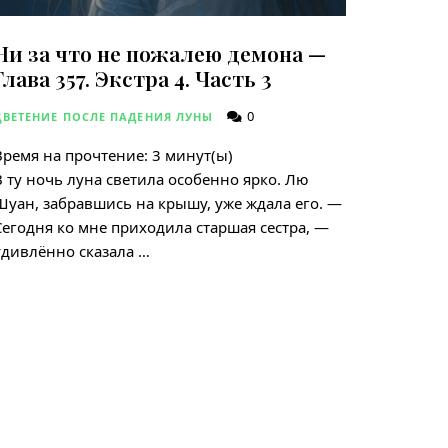
Ни за что не пожалею демона —
Глава 357. Экстра 4. Часть 3
0
ЦВЕТЕНИЕ ПОСЛЕ ПАДЕНИЯ ЛУНЫ
Время на прочтение:
3
минут(ы)
В ту ночь луна светила особенно ярко. Лю
Шуан, забравшись на крышу, уже ждала его. —
Сегодня ко мне приходила старшая сестра, —
удивлённо сказала …