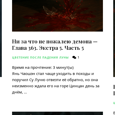
Ни за что не пожалею демона —
Глава 363. Экстра 5. Часть 5
1
ЦВЕТЕНИЕ ПОСЛЕ ПАДЕНИЯ ЛУНЫ
Время на прочтение:
3
минут(ы)
Янь Чаошэн стал чаще уходить в походы и
поручил Су Луню отвезти её обратно, но она
неизменно ждала его на горе Цинцан день за
днём, …