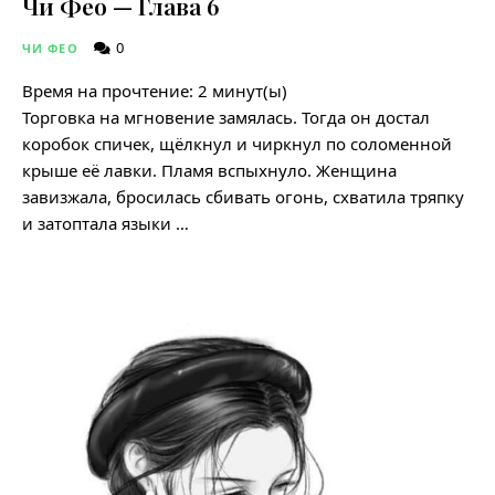
Чи Фео — Глава 6
0
ЧИ ФЕО
Время на прочтение:
2
минут(ы)
Торговка на мгновение замялась. Тогда он достал
коробок спичек, щёлкнул и чиркнул по соломенной
крыше её лавки. Пламя вспыхнуло. Женщина
завизжала, бросилась сбивать огонь, схватила тряпку
и затоптала языки …