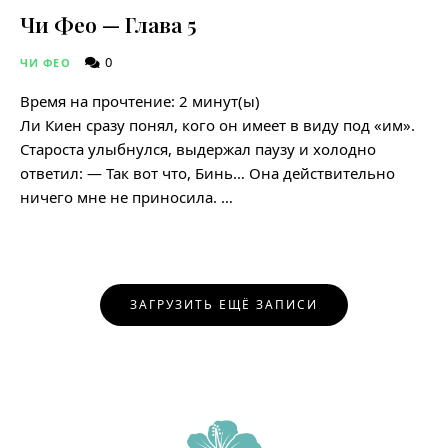
Чи Фео — Глава 5
0
ЧИ ФЕО
Время на прочтение:
2
минут(ы)
Ли Киен сразу понял, кого он имеет в виду под «им».
Староста улыбнулся, выдержал паузу и холодно
ответил: — Так вот что, Бинь… Она действительно
ничего мне не приносила. …
Навигация
ЗАГРУЗИТЬ ЕЩЁ ЗАПИСИ
по
записям