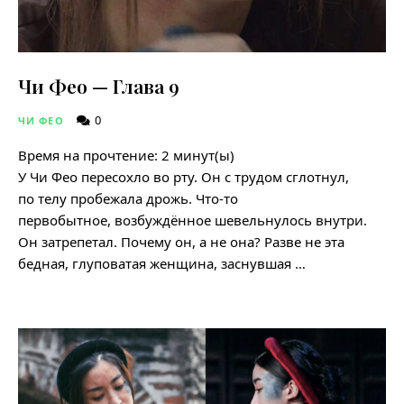
Чи Фео — Глава 9
0
ЧИ ФЕО
Время на прочтение:
2
минут(ы)
У Чи Фео пересохло во рту. Он с трудом сглотнул,
по телу пробежала дрожь. Что-то
первобытное, возбуждённое шевельнулось внутри.
Он затрепетал. Почему он, а не она? Разве не эта
бедная, глуповатая женщина, заснувшая …