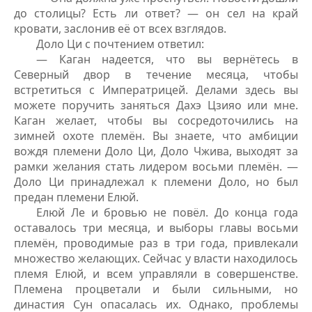
до столицы? Есть ли ответ? — он сел на край
кровати, заслонив её от всех взглядов.
Доло Ци с почтением ответил:
— Каган надеется, что вы вернётесь в
Северный двор в течение месяца, чтобы
встретиться с Императрицей. Делами здесь вы
можете поручить заняться Дахэ Цзияо или мне.
Каган желает, чтобы вы сосредоточились на
зимней охоте племён. Вы знаете, что амбиции
вождя племени Доло Ци, Доло Чжива, выходят за
рамки желания стать лидером восьми племён. —
Доло Ци принадлежал к племени Доло, но был
предан племени Елюй.
Елюй Ле и бровью не повёл. До конца года
оставалось три месяца, и выборы главы восьми
племён, проводимые раз в три года, привлекали
множество желающих. Сейчас у власти находилось
племя Елюй, и всем управляли в совершенстве.
Племена процветали и были сильными, но
династия Сун опасалась их. Однако, проблемы