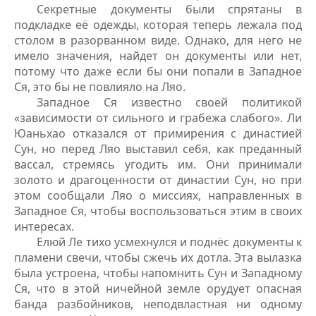
Секретные документы были спрятаны в
подкладке её одежды, которая теперь лежала под
столом в разорванном виде. Однако, для него не
имело значения, найдет он документы или нет,
потому что даже если бы они попали в Западное
Ся, это бы не повлияло на Ляо.
Западное Ся известно своей политикой
«зависимости от сильного и грабежа слабого». Ли
Юаньхао отказался от примирения с династией
Сун, но перед Ляо выставил себя, как преданный
вассал, стремясь угодить им. Они принимали
золото и драгоценности от династии Сун, но при
этом сообщали Ляо о миссиях, направленных в
Западное Ся, чтобы воспользоваться этим в своих
интересах.
Елюй Ле тихо усмехнулся и поднёс документы к
пламени свечи, чтобы сжечь их дотла. Эта вылазка
была устроена, чтобы напомнить Сун и Западному
Ся, что в этой ничейной земле орудует опасная
банда разбойников, неподвластная ни одному