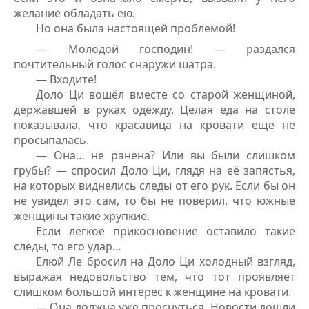
желание обладать ею.
Но она была настоящей проблемой!
— Молодой господин! — раздался
почтительный голос снаружи шатра.
— Входите!
Доло Ци вошёл вместе со старой женщиной,
державшей в руках одежду. Целая еда на столе
показывала, что красавица на кровати ещё не
просыпалась.
— Она… не ранена? Или вы были слишком
грубы? — спросил Доло Ци, глядя на её запястья,
на которых виднелись следы от его рук. Если бы он
не увидел это сам, то бы не поверил, что южные
женщины такие хрупкие.
Если легкое прикосновение оставило такие
следы, то его удар…
Елюй Ле бросил на Доло Ци холодный взгляд,
выражая недовольство тем, что тот проявляет
слишком большой интерес к женщине на кровати.
— Она должна уже проснуться. Новости дошли