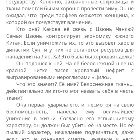
государству. Конечно, захваченные сокровища и
ткани помогли бы им хорошо провести зиму. Он не
ожидал, что среди трофеев окажется женщина, к
которой он почувствует влечение.
Кто она? Какова её связь с Цзюнь Чэнлю?
Семья Цзюнь контролирует экономику южного
Китая. Если уничтожить их, то это вызовет хаос в
династии Сун, и у них не останется ресурсов для
нападения на Ляо. Ха! Это была бы хорошая сделка!
Он подошел к ней. На её белоснежной шее на
красной нитке висел кровавый нефрит с
выгравированными иероглифами «Цило».
Что это значит? Её имя? Белоснежная ткань…
действительно ли кто-то мог назвать себя в честь
ткани?
Она первая ударила его, и, несмотря на свою
беспомощность, нанесла ему величайшее
унижение в жизни. Согласно его вспыльчивому
характеру, он должен был убить её на месте. Но её
пылкий характер, нежелание подчиняться, даже
если это и означало смерть, вызвали у него