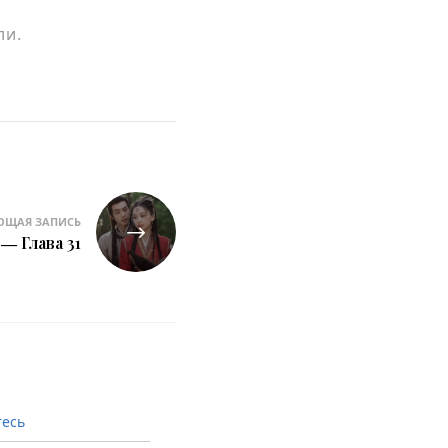
ли.
ЮЩАЯ ЗАПИСЬ
― Глава 31
тесь