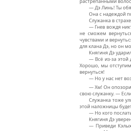
растрёпанными волос
— Дэ Линь! Ты об
Она с надеждой по
Служанка в страхе
— Гнев вождя никт
не сможем вернуться
чувствами и вернутьс
для клана Дэ, но он м
Княгиня Дэ ударил
— Всё из-за этой
Хорошо, мы отступим 
вернуться!
— Но у нас нет во
— Хм! Он опозори
свою служанку. — Если
Служанка тоже ул
этой наложницы буде
— Но кого послат
Княгиня Дэ увере
— Приведи Кэлых