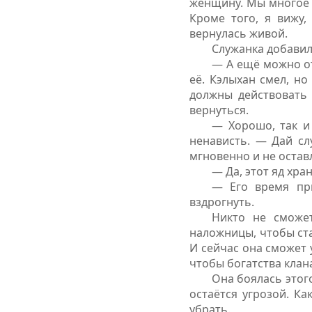
женщину. Мы многое с
Кроме того, я вижу,
вернулась живой.
Служанка добавил
— А ещё можно от
её. Кэлыхан смел, но
должны действовать 
вернуться.
— Хорошо, так и 
ненависть. — Дай сл
мгновенно и не остав
— Да, этот яд хра
— Его время при
вздрогнуть.
Никто не сможет
наложницы, чтобы ста
И сейчас она сможет 
чтобы богатства клана
Она боялась этого
остаётся угрозой. Ка
убрать.