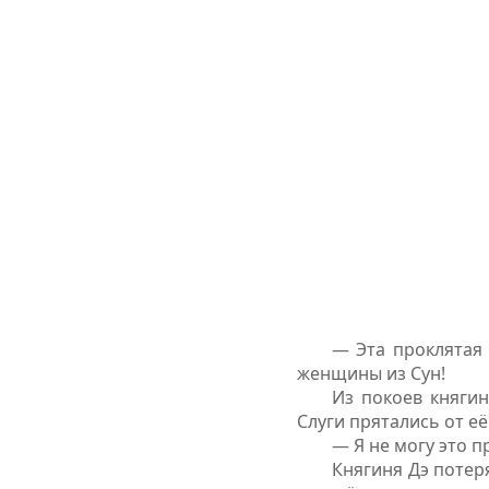
— Эта проклятая 
женщины из Сун!
Из покоев княги
Слуги прятались от её
— Я не могу это п
Княгиня Дэ потер