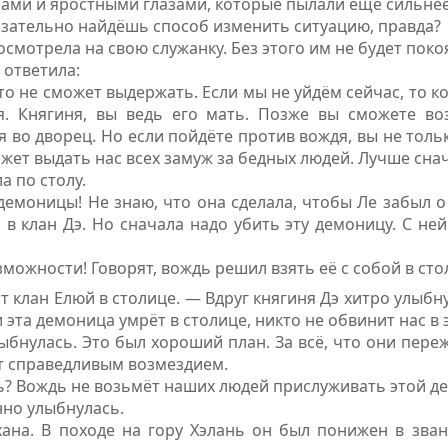
ами и яростными глазами, которые пылали ещё сильнее
язательно найдёшь способ изменить ситуацию, правда?
смотрела на свою служанку. Без этого им не будет поко
 ответила:
о не сможет выдержать. Если мы не уйдём сейчас, то ко
. Княгиня, вы ведь его мать. Позже вы сможете во
я во дворец. Но если пойдёте против вождя, вы не толь
ожет выдать нас всех замуж за бедных людей. Лучше сна
а по столу.
 демоницы! Не знаю, что она сделала, чтобы Ле забыл о
в клан Дэ. Но сначала надо убить эту демоницу. С ней
зможности! Говорят, вождь решил взять её с собой в сто
т клан Елюй в столице. — Вдруг княгиня Дэ хитро улыбн
 эта демоница умрёт в столице, никто не обвинит нас в э
ыбнулась. Это был хороший план. За всё, что они переж
т справедливым возмездием.
ь? Вождь не возьмёт наших людей прислуживать этой д
нно улыбнулась.
ана. В походе на гору Хэлань он был понижен в зван