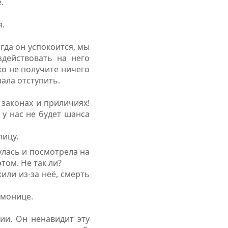
.
я.
гда он успокоится, мы
здействовать на него
ко не получите ничего
чала отступить.
 законах и приличиях!
 у нас не будет шанса
лицу.
улась и посмотрела на
том. Не так ли?
или из-за неё, смерть
емонице.
ии. Он ненавидит эту