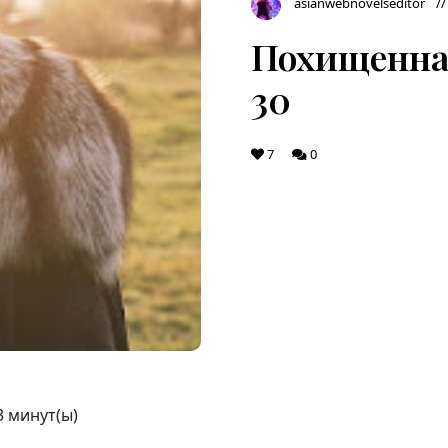
asianwebnovelseditor
Похищенная
30
7
0
3
минут(ы)