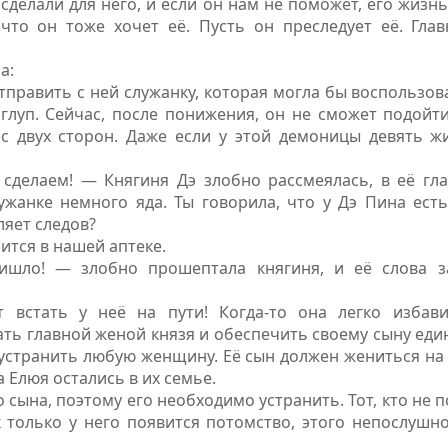
делали для него, и если он нам не поможет, его жизн
 что он тоже хочет её. Пусть он преследует её. Гл
а:
править с ней служанку, которая могла бы воспользов
 глуп. Сейчас, после понижения, он не сможет подой
с двух сторон. Даже если у этой демоницы девять ж
сделаем! — Княгиня Дэ злобно рассмеялась, в её гла
ужанке немного яда. Ты говорила, что у Дэ Пина есть
ляет следов?
нится в нашей аптеке.
шло! — злобно прошептала княгиня, и её слова за
 встать у неё на пути! Когда-то она легко избав
ть главной женой князя и обеспечить своему сыну еди
устранить любую женщину. Её сын должен жениться на
 Елюя остались в их семье.
 сына, поэтому его необходимо устранить. Тот, кто не 
к только у него появится потомство, этого непослуш