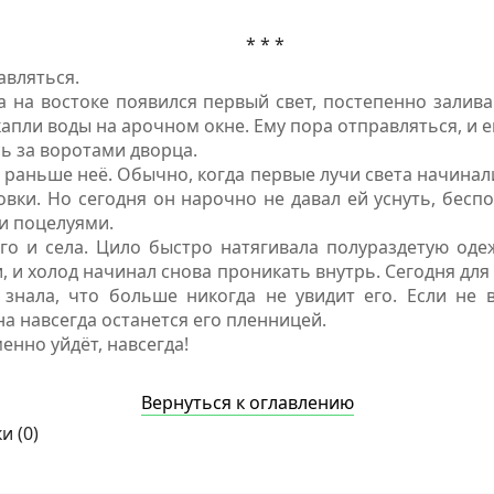
* * *
авляться.
да на востоке появился первый свет, постепенно зали
капли воды на арочном окне. Ему пора отправляться, и е
ь за воротами дворца.
л раньше неё. Обычно, когда первые лучи света начинал
вки. Но сегодня он нарочно не давал ей уснуть, бес
и поцелуями.
го и села. Цило быстро натягивала полураздетую одеж
, и холод начинал снова проникать внутрь. Сегодня для
 знала, что больше никогда не увидит его. Если не 
на навсегда останется его пленницей.
енно уйдёт, навсегда!
Вернуться к оглавлению
и (
0
)