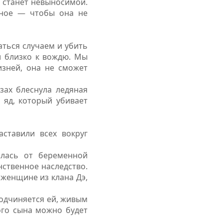
ь станет невыносимой.
авное — чтобы она не
аться случаем и убить
ти близко к вождю. Мы
изней, она не сможет
зах блеснула ледяная
 яд, который убивает
ставили всех вокруг
илась от беременной
нственное наследство.
 женщине из клана Дэ,
подчиняется ей, живым
ного сына можно будет