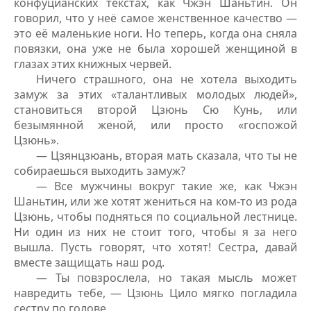
конфуцианских текстах, как Чжэн Шаньтин. Он
говорил, что у неё самое женственное качество —
это её маленькие ноги. Но теперь, когда она сняла
повязки, она уже не была хорошей женщиной в
глазах этих книжных червей.
Ничего страшного, она не хотела выходить
замуж за этих «талантливых молодых людей»,
становиться второй Цзюнь Сю Кунь, или
безымянной женой, или просто «госпожой
Цзюнь».
— Цзянцзюань, вторая мать сказала, что ты не
собираешься выходить замуж?
— Все мужчины вокруг такие же, как Чжэн
Шаньтин, или же хотят жениться на ком-то из рода
Цзюнь, чтобы подняться по социальной лестнице.
Ни один из них не стоит того, чтобы я за него
вышла. Пусть говорят, что хотят! Сестра, давай
вместе защищать наш род.
— Ты повзрослела, но такая мысль может
навредить тебе, — Цзюнь Цило мягко погладила
сестру по голове.