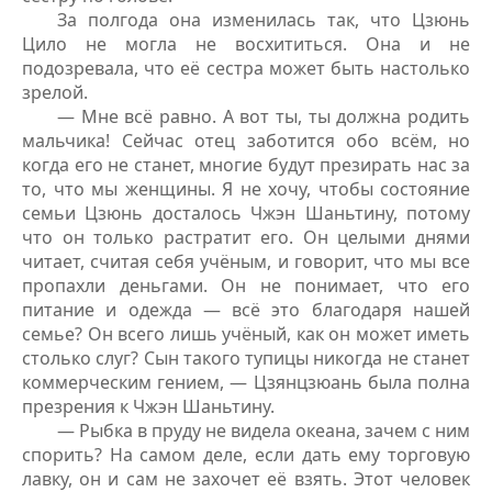
За полгода она изменилась так, что Цзюнь
Цило не могла не восхититься. Она и не
подозревала, что её сестра может быть настолько
зрелой.
— Мне всё равно. А вот ты, ты должна родить
мальчика! Сейчас отец заботится обо всём, но
когда его не станет, многие будут презирать нас за
то, что мы женщины. Я не хочу, чтобы состояние
семьи Цзюнь досталось Чжэн Шаньтину, потому
что он только растратит его. Он целыми днями
читает, считая себя учёным, и говорит, что мы все
пропахли деньгами. Он не понимает, что его
питание и одежда — всё это благодаря нашей
семье? Он всего лишь учёный, как он может иметь
столько слуг? Сын такого тупицы никогда не станет
коммерческим гением, — Цзянцзюань была полна
презрения к Чжэн Шаньтину.
— Рыбка в пруду не видела океана, зачем с ним
спорить? На самом деле, если дать ему торговую
лавку, он и сам не захочет её взять. Этот человек