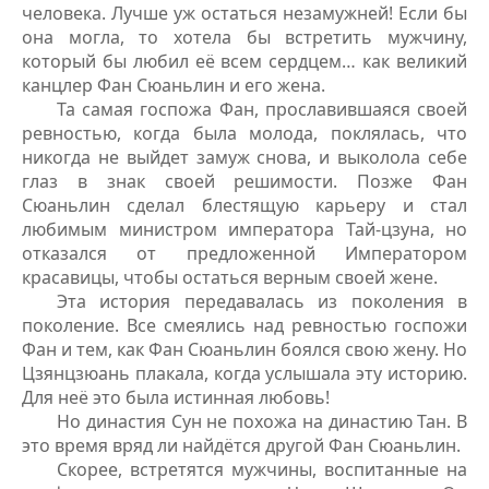
человека. Лучше уж остаться незамужней! Если бы
она могла, то хотела бы встретить мужчину,
который бы любил её всем сердцем… как великий
канцлер Фан Сюаньлин и его жена.
Та самая госпожа Фан, прославившаяся своей
ревностью, когда была молода, поклялась, что
никогда не выйдет замуж снова, и выколола себе
глаз в знак своей решимости. Позже Фан
Сюаньлин сделал блестящую карьеру и стал
любимым министром императора Тай-цзуна, но
отказался от предложенной Императором
красавицы, чтобы остаться верным своей жене.
Эта история передавалась из поколения в
поколение. Все смеялись над ревностью госпожи
Фан и тем, как Фан Сюаньлин боялся свою жену. Но
Цзянцзюань плакала, когда услышала эту историю.
Для неё это была истинная любовь!
Но династия Сун не похожа на династию Тан. В
это время вряд ли найдётся другой Фан Сюаньлин.
Скорее, встретятся мужчины, воспитанные на