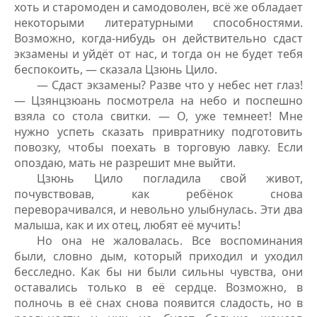
хоть и старомоден и самодоволен, всё же обладает
некоторыми литературными способностями.
Возможно, когда-нибудь он действительно сдаст
экзамены и уйдёт от нас, и тогда он не будет тебя
беспокоить, — сказала Цзюнь Цило.
— Сдаст экзамены? Разве что у небес нет глаз!
— Цзянцзюань посмотрела на небо и поспешно
взяла со стола свитки. — О, уже темнеет! Мне
нужно успеть сказать привратнику подготовить
повозку, чтобы поехать в торговую лавку. Если
опоздаю, мать не разрешит мне выйти.
Цзюнь Цило погладила свой живот,
почувствовав, как ребёнок снова
переворачивался, и невольно улыбнулась. Эти два
малыша, как и их отец, любят её мучить!
Но она не жаловалась. Все воспоминания
были, словно дым, который приходил и уходил
бесследно. Как бы ни были сильны чувства, они
оставались только в её сердце. Возможно, в
полночь в её снах снова появится сладость, но в