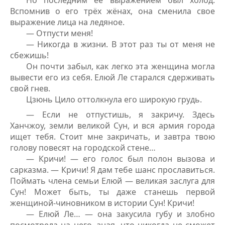
Но последним её выражением был холод.
Вспомнив о его трёх жёнах, она сменила свое
выражение лица на ледяное.
— Отпусти меня!
— Никогда в жизни. В этот раз ты от меня не
сбежишь!
Он почти забыл, как легко эта женщина могла
вывести его из себя. Елюй Ле старался сдерживать
свой гнев.
Цзюнь Цило оттолкнула его широкую грудь.
— Если не отпустишь, я закричу. Здесь
Ханчжоу, земли великой Сун, и вся армия города
ищет тебя. Стоит мне закричать, и завтра твою
голову повесят на городской стене…
— Кричи! — его голос был полон вызова и
сарказма. — Кричи! Я дам тебе шанс прославиться.
Поймать члена семьи Елюй — великая заслуга для
Сун! Может быть, ты даже станешь первой
женщиной-чиновником в истории Сун! Кричи!
— Елюй Ле… — она закусила губу и злобно