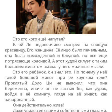
Это кто кого ещё напугал?
Елюй Ле недоверчиво смотрел на спящую
красавицу. Его женщина. Её лицо было печальным,
она была измождённой и бледной, но всё ещё
потрясающе красивой. А этот худой силуэт с таким
большим животом вызвал у него мрачные мысли.
Это его ребёнок, он знал это. Но почему у неё
такой большой живот при её хрупком теле?
Проклятый Доло Ци не выяснил, что она
беременна, иначе он не застыл бы, как дурак,
войдя в её комнату, глядя на её живот, как
зачарованный.
Она действительно жива!
Даже увидев её своими собственными глазами,