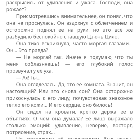
раскрылись от удивления и ужаса. Господи, она
рожает?
Присмотревшись внимательнее, он понял, что
она не проснулась. Он вздохнул с облегчением и
осторожно поднял её на руки, но это всё же
разбудило беспокойно спавшую Цзюнь Цило.
Она тихо вскрикнула, часто моргая глазами…
Он… Это правда?
— Не моргай так. Иначе я подумаю, что ты
меня соблазняешь! — его глубокий голос
прозвучал у её уха.
— Ах! Ты…
Она огляделась. Да, это её комната. Значит, он
настоящий? Или это снова сон? Она осторожно
прикоснулась к его лицу, почувствовав знакомое
тепло его кожи… И его сердце, оно билось!
Он сидел на кровати, крепко держа её в
объятиях. О чём она думала? Её лицо выражало
столько эмоций: удивление, неверие, восторг,
потрясение, страх…