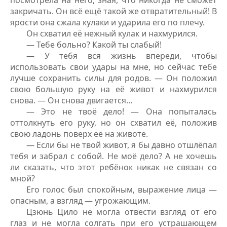
посмотрела на него, зная, что никогда не сможет
закричать. Он всё ещё такой же отвратительный! В
ярости она сжала кулаки и ударила его по плечу.
Он схватил её нежный кулак и нахмурился.
— Тебе больно? Какой ты слабый!
— У тебя вся жизнь впереди, чтобы
использовать свои удары на мне, но сейчас тебе
лучше сохранить силы для родов. — Он положил
свою большую руку на её живот и нахмурился
снова. — Он снова двигается…
— Это не твоё дело! — Она попыталась
оттолкнуть его руку, но он схватил её, положив
свою ладонь поверх её на животе.
— Если бы не твой живот, я бы давно отшлёпал
тебя и забрал с собой. Не моё дело? А не хочешь
ли сказать, что этот ребёнок никак не связан со
мной?
Его голос был спокойным, выражение лица —
опасным, а взгляд — угрожающим.
Цзюнь Цило не могла отвести взгляд от его
глаз и не могла солгать при его устрашающем