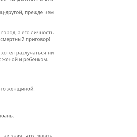
яц-другой, прежде чем
город, а его личность
е смертный приговор!
 хотел разлучаться ни
 с женой и ребёнком.
 его женщиной.
зюань.
 не зная, что делать,