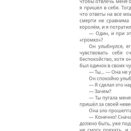
чтобы отвлечь меня о
я пришёл в себя. Тог
что ответы на все мо
смерти не сравнима 
королём, и я потратил
— Один, и при э
«громко»?
Он улыбнулся, е
чувствовать себя с
беспокойство, хотя он
был одинок в своих чу
— Ты… — Она не у
Он спокойно улыб
— Я сделал это на
— Зачем?
— Ты пугала меня 
пришёл за своей неве
Она зло прошепта
— Конечно! Сначал
должно быть, уже подг
не смогу поехать, и