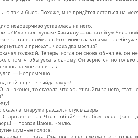
ьно так и было. Похоже, мне придётся остаться на мес
ло недоверчиво уставилась на него.
реть? Или стал глупым? Ханчжоу — не такой уж большой 
дня его точно поймают. Его синие глаза сами по себе уж
ернуться и приехать через два месяца?
качал головой. Теперь, когда он снова обнял её, он не
уже о том, чтобы уехать одному. Он вернётся, но только
хочешь на мне жениться!
улся. — Непременно.
 вдовой, ещё не выйдя замуж!
Она наконец-то сказала, что хочет выйти за него, стать
о?
ичу!
о сказала, снаружи раздался стук в дверь.
! Старшая сестра! Что с тобой? — Это был голос Цзяньц
верь! — позвал Цзюнь Чэнлю.
угие шумные голоса.
днела от страха. Она поспешно слезла с его колен и,