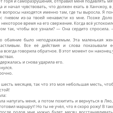
т горя и саморазрушения, отправил меня подавлять мя
да и начал чувствовать, что должен ехать в Ханчжоу, в
и вопросы находятся именно там, где ты выросла. Я пон
с гневом из-за твоей ненависти ко мне. Позже Доло
 некоторое время на его свержение. Когда всё успокоило
том так, чтобы все узнали? — Она сердито спросила.
го обаяние было неподражаемым. Эта маленькая жен
частливым. Все её действия и слова показывали 
а всегда говорила обратное. В этот момент он наконец 
вствах.
держалась и снова ударила его.
нулся.
рочно.
шесть месяцев, так что это моя небольшая месть, чтобы
стой!
ла:
а напугать меня, а потом похитить и вернуться в Ляо, 
отовил маршрут! Но ты не учёл, что я скоро рожу! В та
 после родов мне нужно будет месяц восстанавливать