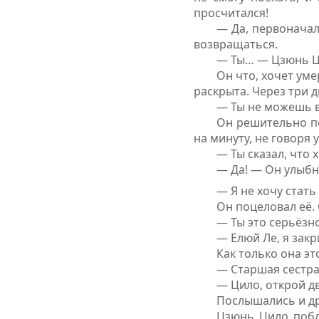
просчитался!
— Да, первоначал
возвращаться.
— Ты… — Цзюнь Ци
Он что, хочет уме
раскрыта. Через три 
— Ты не можешь в
Он решительно по
на минуту, не говоря 
— Ты сказал, что 
— Да! — Он улыбн
— Я не хочу стать
Он поцеловал её. 
— Ты это серьёзн
— Елюй Ле, я закр
Как только она эт
— Старшая сестра
— Цило, открой д
Послышались и др
Цзюнь Цило побле