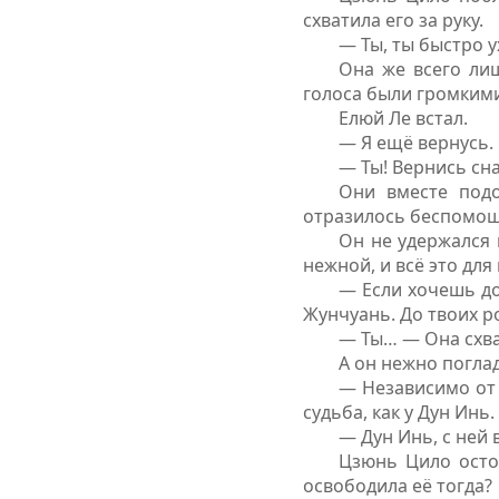
схватила его за руку.
— Ты, ты быстро у
Она же всего лиш
голоса были громким
Елюй Ле встал.
— Я ещё вернусь.
— Ты! Вернись сн
Они вместе подо
отразилось беспомощ
Он не удержался 
нежной, и всё это для 
— Если хочешь до
Жунчуань. До твоих ро
— Ты… — Она схва
А он нежно поглад
— Независимо от 
судьба, как у Дун Инь.
— Дун Инь, с ней 
Цзюнь Цило осто
освободила её тогда?