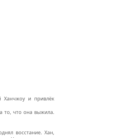
й Ханчжоу и привлёк
а то, что она выжила.
днял восстание. Хан,