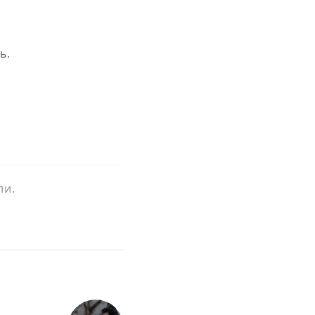
.
ь.
ли.