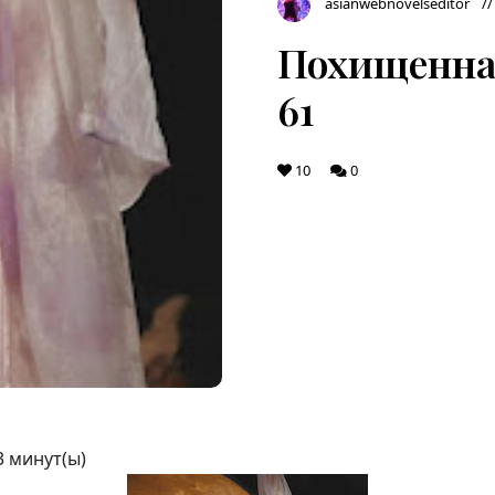
asianwebnovelseditor
Похищенная
61
10
0
3
минут(ы)