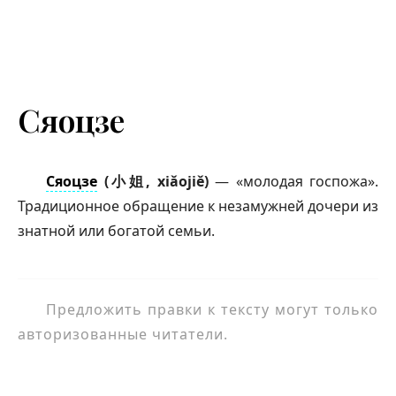
Сяоцзе
Сяоцзе
(小姐, xiǎojiě)
— «молодая госпожа».
Традиционное обращение к незамужней дочери из
знатной или богатой семьи.
Предложить правки к тексту могут только
авторизованные читатели.