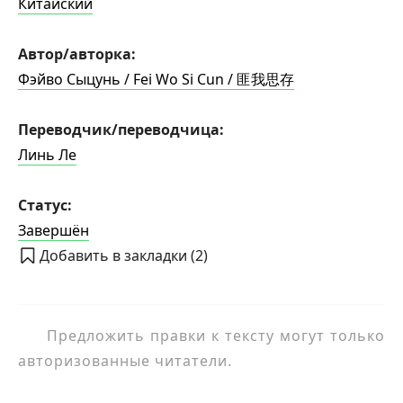
Китайский
Автор/авторка:
Фэйво Сыцунь / Fei Wo Si Cun / 匪我思存
Переводчик/переводчица:
Линь Ле
Статус:
Завершён
Добавить в закладки (
2
)
Предложить правки к тексту могут только
авторизованные читатели.