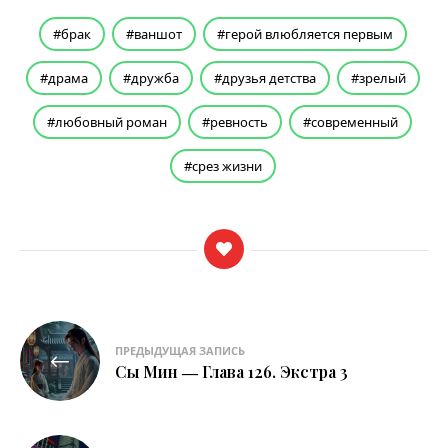
брак
ваншот
герой влюбляется первым
драма
дружба
друзья детства
зрелый
любовный роман
ревность
современный
срез жизни
Навигация
ПРЕДЫДУЩАЯ ЗАПИСЬ
по
Сы Мин ― Глава 126. Экстра 3
записям