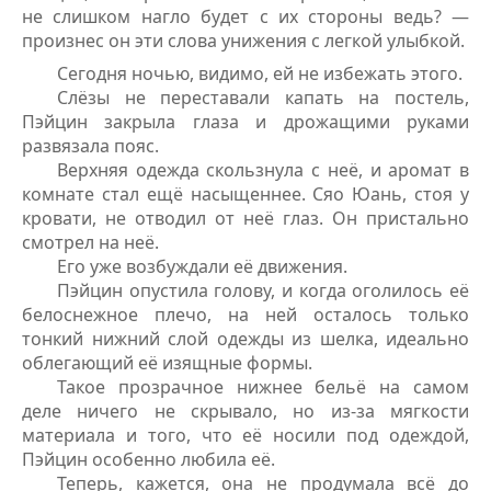
не слишком нагло будет с их стороны ведь? —
произнес он
эти слова унижения с легкой улыбкой
.
Сегодня ночью, видимо, ей не избежать этого.
Слёзы не переставали капать на постель,
Пэйцин закрыла глаза и дрожащими руками
развязала пояс.
Верхняя одежда скользнула с неё, и аромат в
комнате стал ещё насыщеннее. Сяо Юань, стоя у
кровати, не отводил от неё глаз. Он пристально
смотрел на неё.
Его уже возбуждали её движения.
Пэйцин опустила голову, и когда оголилось её
белоснежное плечо, на ней осталось только
тонкий нижний слой одежды из шелка, идеально
облегающий её изящные формы.
Такое прозрачное нижнее бельё на самом
деле ничего не скрывало, но из-за мягкости
материала и того, что её носили под одеждой,
Пэйцин особенно любила её.
Теперь, кажется, она не продумала всё до