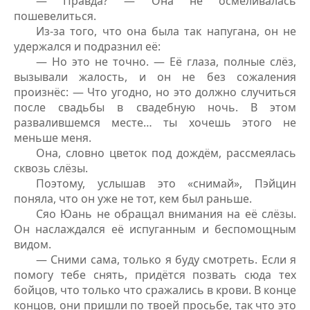
— Правда? — Она не осмеливалась
пошевелиться.
Из-за того, что она была так напугана, он не
удержался и подразнил её:
— Но это не точно.
—
Её глаза, полные слёз,
вызывали жалость, и он не без сожаления
произнёс:
— Что угодно, но это должно случиться
после свадьбы в свадебную ночь. В этом
развалившемся месте… ты хочешь этого не
меньше меня.
Она, словно цветок под дождём, рассмеялась
сквозь слёзы.
Поэтому, услышав это «снимай», Пэйцин
поняла, что он уже не тот, кем был раньше.
Сяо Юань не обращал внимания на её слёзы.
Он наслаждался её испуганным и беспомощным
видом.
— Сними сама, только я буду смотреть. Если я
помогу тебе снять, придётся позвать сюда тех
бойцов, что только что сражались в крови. В конце
концов, они пришли по твоей просьбе, так что это