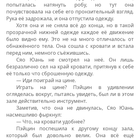
попыталась натянуть робу, но тут она
почувствовала на себе его пронзительный взгляд.
Рука её задрожала, и она отпустила одежду.
Хотя она и не сняла всё до конца, но в такой
прозрачной нижней одежде каждое её движение
было видно ему. Это не на много отличалось от
обнажённого тела. Она сошла с кровати и встала
перед ним, немного съёжившись.
Сяо Юань не смотрел на неё. Он лишь
безразлично сел на край кровати, притянув к себе
её только что сброшенную одежду.
— Иди поиграй на цине.
Играть на цине? Пэйцин в удивлении
огляделась вокруг, пытаясь увидеть, был ли в этом
зале действительно инструмент.
Заметив, что она не двинулась, Сяо Юань
насмешливо фыркнул:
— Что, на кровати удобнее?
Пэйцин поспешила к другому концу зала,
который был довольно велик. Она всё ещё