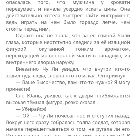
опасалась того, что мужчина у кровати
передумает, и начала усердно искать цинь. Она
действительно хотела быстрее найти инструмент,
ведь играть на нем было гораздо легче, чем
стоять перед ним.
Однако она не знала, что за её спиной были
глаза, которые неотступно следили за её изящной
фигурой, окутанной тонким ароматом,
переходящей из восточной части в западную, из
внутреннего дворца наружу.
Внезапно Чу Ли увидел, что внутри кто-то
ходил туда-сюда, словно что-то искал. Он крикнул:
— Ваше Высочество, вам что-то нужно? Я могу
принести!
Сяо Юань, увидев, как к двери приближается
высокая тёмная фигура, резко сказал:
— Убирайся!
— Ой, — Чу Ли почесал нос и отступил назад.
Вокруг него сразу собралась толпа солдат, которая
начала перешептываться о том, не ругала ли его
Императрица, раз он так на них разозлился? В