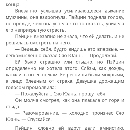
конца.
Внезапно услышав усиливающееся дыхание
мужчины, она вздрогнула. Пэйцин подняла голову,
но прежде, чем она успела что-то сказать, увидела
его неприкрытую страсть.
Пэйцин внезапно не знала, что ей делать, и не
решилась смотреть на него.
— Ведешь себя, будто видишь это впервые, —
легкомысленно сказал Сяо Юань. — Продолжай.
Ей было страшно или стыдно, но Пэйцин
определенно не хотела этого. Слёзы, как дождь,
катились по её щекам. Её ресницы были мокрыми,
а лицо бледным от страха. Девушка дрожащим
голосом промолвила:
— Пожалуйста… Сяо Юань, прошу тебя.
Он молча смотрел, как она плакала от горя и
стыда.
— Разочарование, — холодно произнёс Сяо
Юань. — Спускайся.
Пэйцин, словно ей вдруг дали амнистию,