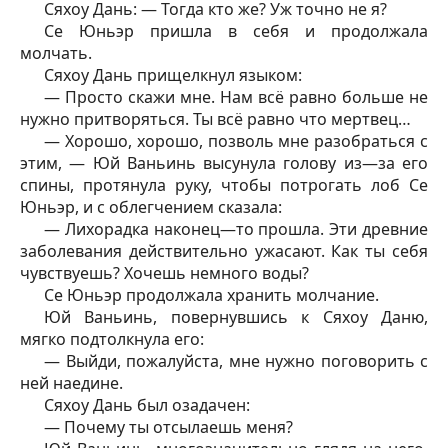
Сяхоу Дань: — Тогда кто же? Уж точно не я?
Се Юньэр пришла в себя и продолжала
молчать.
Сяхоу Дань прищелкнул языком:
— Просто скажи мне. Нам всё равно больше не
нужно притворяться. Ты всё равно что мертвец…
— Хорошо, хорошо, позволь мне разобраться с
этим, — Юй Ваньинь высунула голову из—за его
спины, протянула руку, чтобы потрогать лоб Се
Юньэр, и с облегчением сказала:
— Лихорадка наконец—то прошла. Эти древние
заболевания действительно ужасают. Как ты себя
чувствуешь? Хочешь немного воды?
Се Юньэр продолжала хранить молчание.
Юй Ваньинь, повернувшись к Сяхоу Даню,
мягко подтолкнула его:
— Выйди, пожалуйста, мне нужно поговорить с
ней наедине.
Сяхоу Дань был озадачен:
— Почему ты отсылаешь меня?