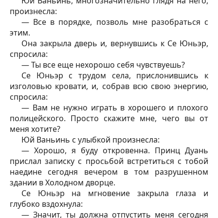
Юй Ваньинь, многозначительно глядя на него,
произнесла:
— Все в порядке, позволь мне разобраться с
этим.
Она закрыла дверь и, вернувшись к Се Юньэр,
спросила:
— Ты все еще нехорошо себя чувствуешь?
Се Юньэр с трудом села, прислонившись к
изголовью кровати, и, собрав всю свою энергию,
спросила:
— Вам не нужно играть в хорошего и плохого
полицейского. Просто скажите мне, чего вы от
меня хотите?
Юй Ваньинь с улыбкой произнесла:
— Хорошо, я буду откровенна. Принц Дуань
прислал записку с просьбой встретиться с тобой
наедине сегодня вечером в том разрушенном
здании в Холодном дворце.
Се Юньэр на мгновение закрыла глаза и
глубоко вздохнула:
— Значит, ты должна отпустить меня сегодня