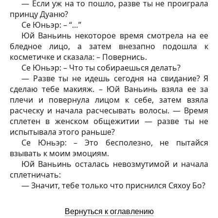
— Если уж на то пошло, разве ты не проиграла
принцу Дуаню?
Се Юньэр: – “…”
Юй Ваньинь некоторое время смотрела на ее
бледное лицо, а затем внезапно подошла к
косметичке и сказала: – Повернись.
Се Юньэр: – Что ты собираешься делать?
— Разве ты не идешь сегодня на свидание? Я
сделаю тебе макияж. – Юй Ваньинь взяла ее за
плечи и повернула лицом к себе, затем взяла
расческу и начала расчесывать волосы. — Время
сплетен в женском общежитии — разве ты не
испытывала этого раньше?
Се Юньэр: – Это бесполезно, не пытайся
взывать к моим эмоциям.
Юй Ваньинь осталась невозмутимой и начала
сплетничать:
— Значит, тебе только что приснился Сяхоу Бо?
Вернуться к оглавлению