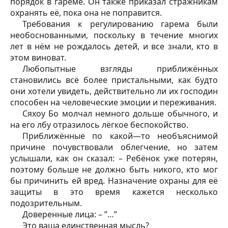
порядок в гареме. Он также приказал стражникам
охранять её, пока она не поправится.
Требования к регулированию гарема были
необоснованными, поскольку в течение многих
лет в нём не рождалось детей, и все знали, кто в
этом виноват.
Любопытные взгляды приближённых
становились всё более пристальными, как будто
они хотели увидеть, действительно ли их господин
способен на человеческие эмоции и переживания.
Сяхоу Бо молчал немного дольше обычного, и
на его лбу отразилось лёгкое беспокойство.
Приближённые по какой—то необъяснимой
причине почувствовали облегчение, но затем
услышали, как он сказал: – Ребёнок уже потерян,
поэтому больше не должно быть никого, кто мог
бы причинить ей вред. Назначение охраны для её
защиты в это время кажется несколько
подозрительным.
Доверенные лица: – ”…”
Это ваша единственная мысль?