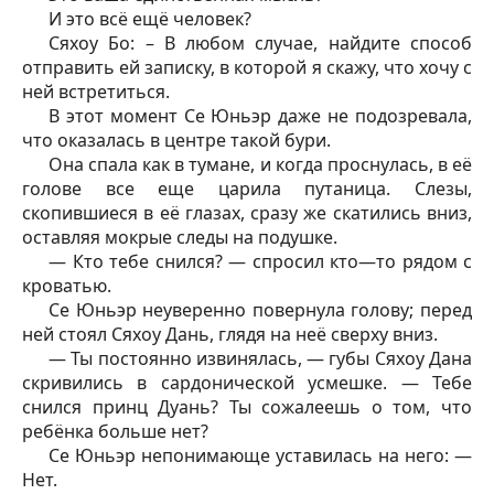
И это всё ещё человек?
Сяхоу Бо: – В любом случае, найдите способ
отправить ей записку, в которой я скажу, что хочу с
ней встретиться.
В этот момент Се Юньэр даже не подозревала,
что оказалась в центре такой бури.
Она спала как в тумане, и когда проснулась, в её
голове все еще царила путаница. Слезы,
скопившиеся в её глазах, сразу же скатились вниз,
оставляя мокрые следы на подушке.
— Кто тебе снился? — спросил кто—то рядом с
кроватью.
Се Юньэр неуверенно повернула голову; перед
ней стоял Сяхоу Дань, глядя на неё сверху вниз.
— Ты постоянно извинялась, — губы Сяхоу Дана
скривились в сардонической усмешке. — Тебе
снился принц Дуань? Ты сожалеешь о том, что
ребёнка больше нет?
Се Юньэр непонимающе уставилась на него: —
Нет.