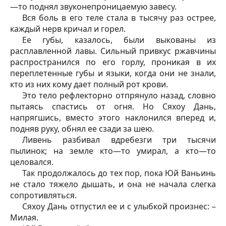
—то поднял звуконепроницаемую завесу.
Вся боль в его теле стала в тысячу раз острее,
каждый нерв кричал и горел.
Ее губы, казалось, были выкованы из
расплавленной лавы. Сильный привкус ржавчины
распространился по его горлу, проникая в их
переплетенные губы и языки, когда они не знали,
кто из них кому дает полный рот крови.
Это тело рефлекторно отпрянуло назад, словно
пытаясь спастись от огня. Но Сяхоу Дань,
напрягшись, вместо этого наклонился вперед и,
подняв руку, обнял ее сзади за шею.
Ливень разбивал вдребезги три тысячи
пылинок; на земле кто—то умирал, а кто—то
целовался.
Так продолжалось до тех пор, пока Юй Ваньинь
не стало тяжело дышать, и она не начала слегка
сопротивляться.
Сяхоу Дань отпустил ее и с улыбкой произнес: –
Милая.