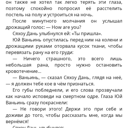
он также не хотел так легко терять эти глаза,
поэтому спокойно попросил её расстелить
постель на полу и устроиться на ночь.
После минутного молчания он услышал
дрожащий голос: — How are you?
Сяхоу Дань улыбнулся ей: «Ты пришла».
Юй Ваньинь опустилась перед ним на колени и
дрожащими руками оторвала кусок ткани, чтобы
перевязать рану на его груди:
— Ничего страшного, это всего лишь
небольшая рана, просто нужно остановить
кровотечение…
— Ваньинь, — сказал Сяхоу Дань, глядя на неё,
— я должен тебе кое в чём признаться.
Его губы побледнели, и его слова прозвучали
как начало исповеди на смертном одре. Глаза Юй
Ваньинь сразу покраснели:
— Не говори этого! Держи это при себе и
доживи до того, чтобы рассказать мне, когда мы
вернёмся!
Сяхоу Дань улыбнулся: