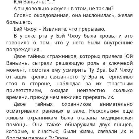
Юй Ваньинь: “…”
А ты довольно искусен в этом, не так ли?
Словно околдованная, она наклонилась, желая
большего.
Бэй Чжоу: – Извините, что прерываю.
В уголке рта у Бэй Чжоу была кровь, и это
говорило о том, что у него были внутренние
повреждения.
Двое тайных стражников, которых привела Юй
Ваньинь, сыграли решающую роль в ключевой
момент, помогая ему усмирить Ту Эра. Бэй Чжоу
оттащил крепко связанного Ту Эра и, терпеливо
стоя в стороне, наблюдал за их страстным
приветствием, ожидая неизвестно сколько
времени, прежде чем вежливо прервать их.
Двое тайных охранников внимательно
осматривали раненых в зале. Нескольким еще
живым охранникам была оказана медицинская
помощь. Они также обнаружили двух яньцев,
которые, к счастью, были живы, связали их и
бросили рядом с Ту Эром.