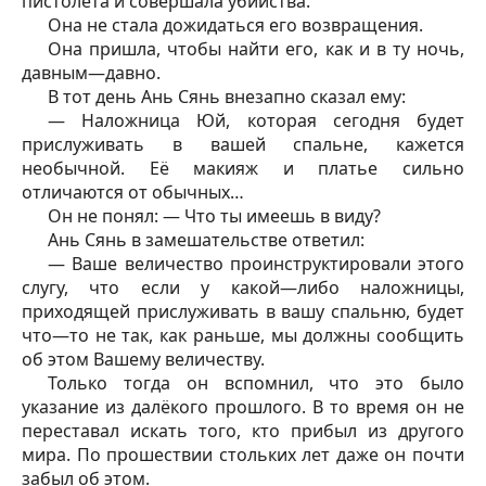
пистолета и совершала убийства.
Она не стала дожидаться его возвращения.
Она пришла, чтобы найти его, как и в ту ночь,
давным—давно.
В тот день Ань Сянь внезапно сказал ему:
— Наложница Юй, которая сегодня будет
прислуживать в вашей спальне, кажется
необычной. Её макияж и платье сильно
отличаются от обычных…
Он не понял: — Что ты имеешь в виду?
Ань Сянь в замешательстве ответил:
— Ваше величество проинструктировали этого
слугу, что если у какой—либо наложницы,
приходящей прислуживать в вашу спальню, будет
что—то не так, как раньше, мы должны сообщить
об этом Вашему величеству.
Только тогда он вспомнил, что это было
указание из далёкого прошлого. В то время он не
переставал искать того, кто прибыл из другого
мира. По прошествии стольких лет даже он почти
забыл об этом.