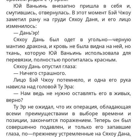
Юй Ваньинь внезапно пришла в себя и,
смутившись, отвернулась. В этот момент Бэй Чжоу
заметил рану на груди Сяхоу Даня, и его лицо
изменилось:
— Дань’эр!
Сяхоу Дань был одет в угольно—черную
мантию дракона, и кровь не была видна на ней, но
ткань, которую Юй Ваньинь использовала для
перевязки, полностью пропиталась красным.
Сяхоу Дань опустил глаза:
— Ничего страшного.
Лицо Бэй Чжоу потемнело, и одна его рука
нависла над головой Ту Эра:
— Нам ведь не нужно оставлять его в живых,
верно?
Ту Эр не ожидал, что их операция, обладающая
всеми преимуществами в выборе времени и
позиции, закончится поражением. Теперь он был
совершенно подавлен, и только его запавшие
глаза, по—прежнему устремленные на Сяхоу Дана,