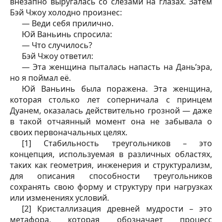
внезапно выругалась со слезами на глазах. Затем
Бэй Чжоу холодно произнес:
— Веди себя прилично.
Юй Ваньинь спросила:
— Что случилось?
Бэй Чжоу ответил:
— Эта женщина пыталась напасть на Дань’эра,
но я поймал её.
Юй Ваньинь была поражена. Эта женщина,
которая столько лет соперничала с принцем
Дуанем, оказалась действительно грозной — даже
в такой отчаянный момент она не забывала о
своих первоначальных целях.
[1] Стабильность треугольников – это
концепция, используемая в различных областях,
таких как геометрия, инженерия и структурализм,
для описания способности треугольников
сохранять свою форму и структуру при нагрузках
или изменениях условий.
[2] Кристаллизация древней мудрости – это
метафора, которая обозначает процесс