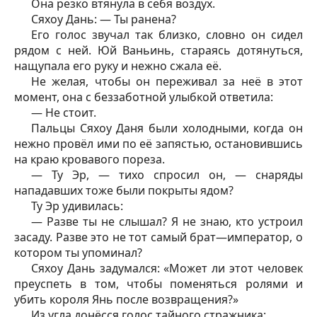
Она резко втянула в себя воздух.
Сяхоу Дань: — Ты ранена?
Его голос звучал так близко, словно он сидел
рядом с ней. Юй Ваньинь, стараясь дотянуться,
нащупала его руку и нежно сжала её.
Не желая, чтобы он переживал за неё в этот
момент, она с беззаботной улыбкой ответила:
— Не стоит.
Пальцы Сяхоу Даня были холодными, когда он
нежно провёл ими по её запястью, остановившись
на краю кровавого пореза.
— Ту Эр, — тихо спросил он, — снаряды
нападавших тоже были покрыты ядом?
Ту Эр удивилась:
— Разве ты не слышал? Я не знаю, кто устроил
засаду. Разве это не тот самый брат—император, о
котором ты упоминал?
Сяхоу Дань задумался: «Может ли этот человек
преуспеть в том, чтобы поменяться ролями и
убить короля Янь после возвращения?»
Из угла донёсся голос тайного стражника: