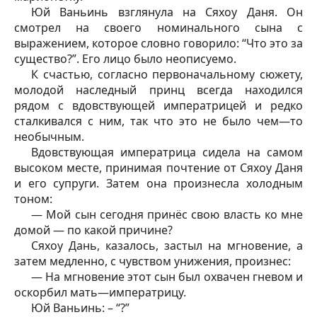
Юй Ваньинь взглянула на Сяхоу Даня. Он
смотрел на своего номинального сына с
выражением, которое словно говорило: “Что это за
существо?”. Его лицо было неописуемо.
К счастью, согласно первоначальному сюжету,
молодой наследный принц всегда находился
рядом с вдовствующей императрицей и редко
сталкивался с ним, так что это не было чем—то
необычным.
Вдовствующая императрица сидела на самом
высоком месте, принимая почтение от Сяхоу Даня
и его супруги. Затем она произнесла холодным
тоном:
— Мой сын сегодня принёс свою власть ко мне
домой — по какой причине?
Сяхоу Дань, казалось, застыл на мгновение, а
затем медленно, с чувством унижения, произнес:
— На мгновение этот сын был охвачен гневом и
оскорбил мать—императрицу.
Юй Ваньинь: – “?”