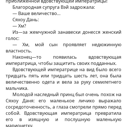
приближенной вдовствующей императрицы!
Благородная супруга Вэй задрожала:
— Ваше величество…
Сяхоу Дань:
— Хм?
Из—за жемчужной занавески донесся женский
голос:
— Хм, мой сын проявляет недюжинную
властность.
Наконец—то появилась вдовствующая
императрица, чтобы защитить своих подданных.
Вдовствующей императрице на вид было всего
тридцать пять или тридцать шесть лет, она была
величественно одета и вела за руку семилетнего
мальчика.
Молодой наследный принц был очень похож на
Сяхоу Даня: его маленькое личико выражало
сосредоточенность, а глаза смотрели прямо перед
собой. Вдовствующая императрица превратила
его в изящную и послушную маленькую
марионетку.