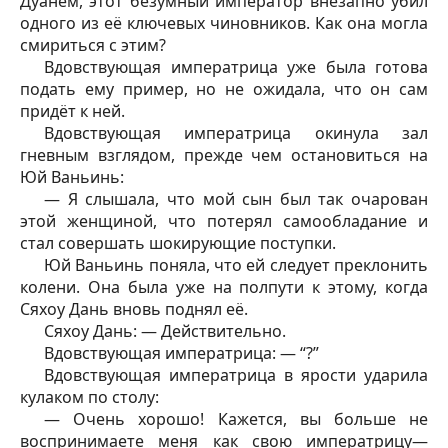
Дуанем, этот безумный император внезапно убил
одного из её ключевых чиновников. Как она могла
смириться с этим?
Вдовствующая императрица уже была готова
подать ему пример, но не ожидала, что он сам
придёт к ней.
Вдовствующая императрица окинула зал
гневным взглядом, прежде чем остановиться на
Юй Ваньинь:
— Я слышала, что мой сын был так очарован
этой женщиной, что потерял самообладание и
стал совершать шокирующие поступки.
Юй Ваньинь поняла, что ей следует преклонить
колени. Она была уже на полпути к этому, когда
Сяхоу Дань вновь поднял её.
Сяхоу Дань: — Действительно.
Вдовствующая императрица: — “?”
Вдовствующая императрица в ярости ударила
кулаком по столу:
— Очень хорошо! Кажется, вы больше не
воспринимаете меня как свою императрицу—