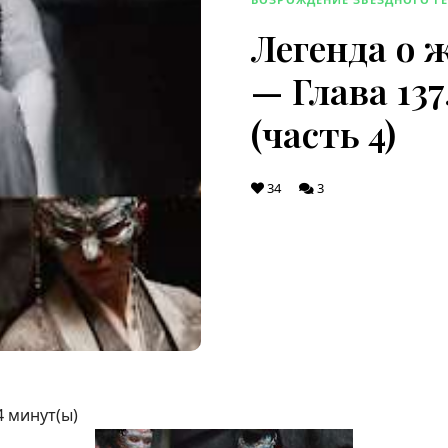
Легенда о 
— Глава 137
(часть 4)
34
3
4
минут(ы)