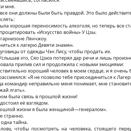
и мне.
и все они должны были быть правдой. Это было действит
слять:
ыла хорошая переносимость алкоголя, но теперь все ст
 процитировать «Искусство войны» У Цзы.
 гарнизоне Лянчжоу.
ниться к лагерю Девяти знамен.
уговицы от одежды Чэн Лису, чтобы продать их.
Услышав это, Сяо Цзюэ потерял дар речи и лишь произне
вовала прилив сил и продолжила с новыми эмоциями:
твительно хороший человек в моем сердце, и я очень 
рассмеялся: «Я не позволю тебе присоединиться к Лаге
да командир неправильно меня понимает, мне становитс
жай лгать».
ром была связь в прошлой жизни!
достоил её взглядом.
прошлой жизни я была женщиной—генералом».
е странно.
 одна тайна.
олову, чтобы посмотреть на человека, стоящего пере