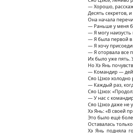
— Хорошо, расскаж
Десять секретов, 
Она начала перечи
— Раньше у меня б
— Я могу наизусть
— Я была первой в
— Я хочу присоеди
— Я оторвала все п
Их было уже пять. 
Но Хэ Янь почувст
— Командир — дейс
Сяо Цзюэ холодно 
— Каждый раз, ког
Сяо Цзюэ: «Продол
— У нас с команди
Сяо Цзюэ даже не у
Хэ Янь: «В своей 
Это было ещё боле
Оставалась только
Хэ Янь подняла г