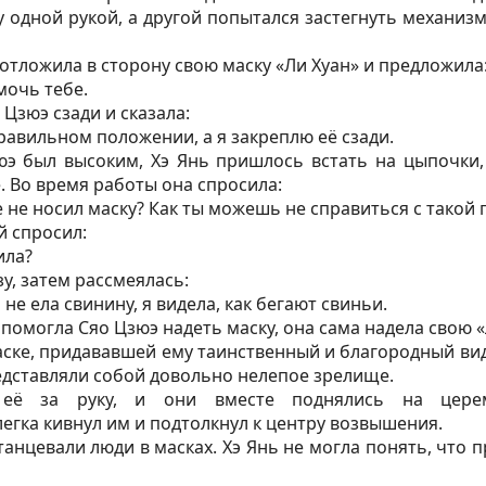
у одной рукой, а другой попытался застегнуть механизм 
, отложила в сторону свою маску «Ли Хуан» и предложила
мочь тебе.
Цзюэ сзади и сказала:
равильном положении, а я закреплю её сзади.
юэ был высоким, Хэ Янь пришлось встать на цыпочки,
. Во время работы она спросила:
 не носил маску? Как ты можешь не справиться с такой 
й спросил:
ила?
зу, затем рассмеялась:
 не ела свинину, я видела, как бегают свиньи.
 помогла Сяо Цзюэ надеть маску, она сама надела свою «
маске, придававшей ему таинственный и благородный вид
едставляли собой довольно нелепое зрелище.
её за руку, и они вместе поднялись на церем
гка кивнул им и подтолкнул к центру возвышения.
танцевали люди в масках. Хэ Янь не могла понять, что 