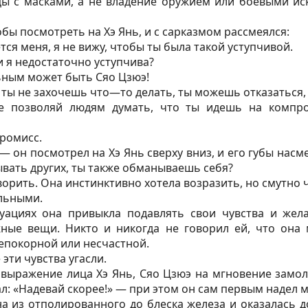
цы с масками, а не владение оружием или боевыми ис
бы посмотреть на Хэ Янь, и с сарказмом рассмеялся:
тся меня, я не вижу, чтобы ты была такой уступчивой.
 я недостаточно уступчива?
ьным может быть Сяо Цзюэ!
 ты не захочешь что—то делать, ты можешь отказаться,
е позволяй людям думать, что ты идешь на компро
промисс.
 — он посмотрел на Хэ Янь сверху вниз, и его губы нас
вать других, ты также обманываешь себя?
ворить. Она инстинктивно хотела возразить, но смутно 
льными.
уациях она привыкла подавлять свои чувства и жел
ные вещи. Никто и никогда не говорил ей, что она
епокорной или несчастной.
 эти чувства угасли.
выражение лица Хэ Янь, Сяо Цзюэ на мгновение замолч
ал: «Надевай скорее!» — при этом он сам первым надел м
а из отполированного до блеска железа и оказалась д