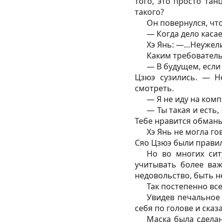
того, это просто тан
такого?
Он повернулся, что
— Когда дело касае
Хэ Янь: —…Неужели
Каким требовател
— В будущем, если
Цзюэ сузились. — Н
смотреть.
— Я не иду на ком
— Ты такая и есть,
Тебе нравится обманы
Хэ Янь не могла го
Сяо Цзюэ были прави
Но во многих сит
учитывать более важ
недовольство, быть н
Так постепенно все
Увидев печальное 
себя по голове и сказ
Маска была сделан