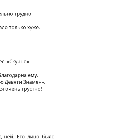
ельно трудно.
ало только хуже.
с: «Скучно».
благодарна ему.
рю Девяти Знамен».
я очень грустно!
д ней. Его лицо было