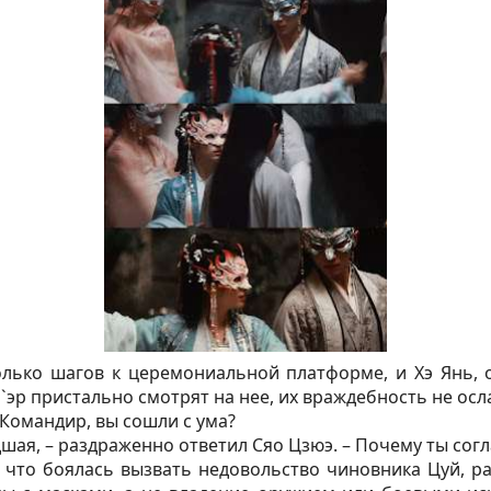
лько шагов к церемониальной платформе, и Хэ Янь, о
`эр пристально смотрят на нее, их враждебность не осл
 Командир, вы сошли с ума?
шая, – раздраженно ответил Сяо Цзюэ. – Почему ты согл
 что боялась вызвать недовольство чиновника Цуй, ра