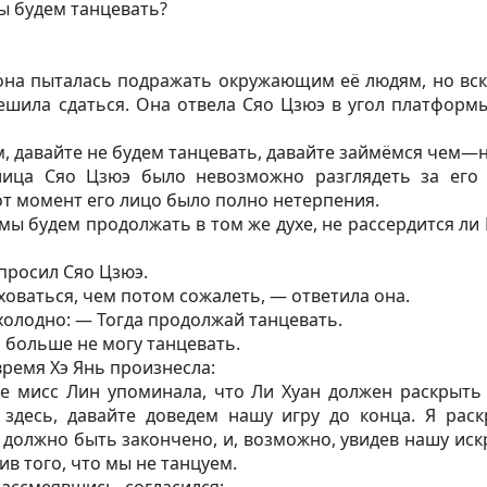
ы будем танцевать?
на пыталась подражать окружающим её людям, но вско
шила сдаться. Она отвела Сяо Цзюэ в угол платформы
м, давайте не будем танцевать, давайте займёмся чем—
лица Сяо Цзюэ было невозможно разглядеть за его
тот момент его лицо было полно нетерпения.
мы будем продолжать в том же духе, не рассердится ли
просил Сяо Цзюэ.
оваться, чем потом сожалеть, — ответила она.
холодно: — Тогда продолжай танцевать.
 больше не могу танцевать.
время Хэ Янь произнесла:
е мисс Лин упоминала, что Ли Хуан должен раскрыть
 здесь, давайте доведем нашу игру до конца. Я рас
ё должно быть закончено, и, возможно, увидев нашу иск
ив того, что мы не танцуем.
рассмеявшись, согласился: