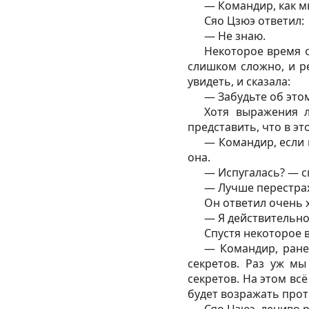
— Командир, как м
Сяо Цзюэ ответил:
— Не знаю.
Некоторое время о
слишком сложно, и ре
увидеть, и сказала:
— Забудьте об это
Хотя выражения 
представить, что в э
— Командир, если 
она.
— Испугалась? — с
— Лучше перестрах
Он ответил очень 
— Я действительно
Спустя некоторое 
— Командир, ране
секретов. Раз уж мы
секретов. На этом вс
будет возражать прот
Сяо Цзюэ, лениво 