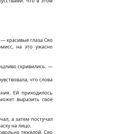
кусствами. Что в этом
 — красивые глаза Сяо
мисс, на это ужасно
мешливо скривились. —
чувствовала, что слова
ания. Ей приходилось
 может выразить своё
ал, а затем постучал
аску на лицо.
овольно тяжёлой. Сяо