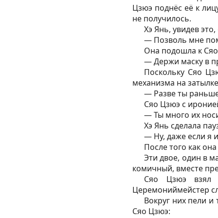
Цзюэ поднёс её к лиц
не получилось.
Хэ Янь, увидев это
— Позволь мне по
Она подошла к Сяо 
— Держи маску в п
Поскольку Сяо Цз
механизма на затылке
— Разве ты раньше
Сяо Цзюэ с ироние
— Ты много их нос
Хэ Янь сделала пау
— Ну, даже если я и
После того как она
Эти двое, один в 
комичный, вместе пр
Сяо Цзюэ взял 
Церемониймейстер сле
Вокруг них пели и 
Сяо Цзюэ: