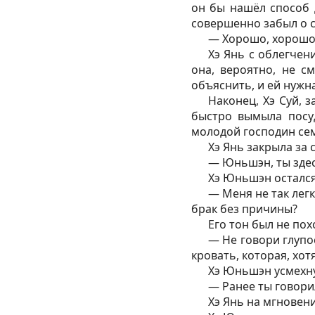
он бы нашёл способ д
совершенно забыл о с
— Хорошо, хорошо,
Хэ Янь с облегчен
она, вероятно, не с
объяснить, и ей нужн
Наконец, Хэ Суй, 
быстро вымыла посуд
молодой господин семь
Хэ Янь закрыла за 
— Юньшэн, ты здес
Хэ Юньшэн осталс
— Меня не так легк
брак без причины?
Его тон был не пох
— Не говори глупос
кровать, которая, хот
Хэ Юньшэн усмехну
— Ранее ты говори
Хэ Янь на мгновени