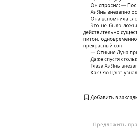
Он спросил: — Пос
Хэ Янь внезапно о
Она вспомнила сло
Это не было ложью
действительно сущест
питон, одновременно
прекрасный сон.
— Отныне Луна пр
Даже спустя стольк
Глаза Хэ Янь внез
Как Сяо Цзюэ узнал
Добавить в закладк
Предложить прав