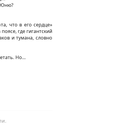
н Юню?
та, что в его сердце»
поясе, где гигантский
ков и тумана, словно
петать. Но…
ли.