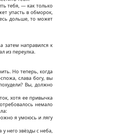
ть тебя, — как только
ожет упасть в обморок,
десь дольше, то может
 а затем направился к
ал из переулка.
ить. Но теперь, когда
спожа, слава богу, вы
похудели? Вы, должно
ток, хотя ее привычка
 потребовалось немало
ла:
Можно я умоюсь и лягу
 у него звёзды с неба,