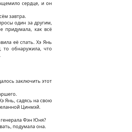
защемило сердце, и он
сём завтра.
просы один за другим,
е придумала, как всё
вила её спать. Хэ Янь
, то обнаружила, что
.
удалось заключить этот
аршего.
Хэ Янь, садясь на свою
сделанной Цинмэй.
е генерала Фэн Юня?
вать, подумала она.