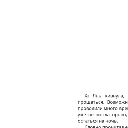
Хэ Янь кивнула,
прощаться. Возможн
проводили много врем
уже не могла провод
остаться на ночь.
Словно прочитав её