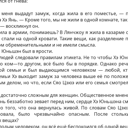
ся от гнева:
 меня выдадут замуж, когда жила в его поместье, — 
 Хэ Янь. — Кроме того, мы не жили в одной комнате, та
— воскликнул он.
ла в армии, понимаешь? В Лянчжоу я жила в казарме с
 спали на одной кровати. Такие вещи, как разделение 
ом обременительными и не имели смысла.
 Юньшэн был в ярости.
 людей следовали правилам этикета. Не то чтобы Хэ Ю
о ком—то другом, всё было бы в порядке. Однако реч
ной семьи и был выдающимся человеком — любой, кто
емьи Хэ выходит замуж за человека выше её по полож
м делом, но что, если Сяо Цзюэ или его семья смотре
л достаточно сложным для женщин. Общественное мнени
 Янь беззаботно зевает перед ним, сердце Хэ Юньшэна с
о того, что она вернулась живой. По словам Сяо Цзюэ
овала, было чрезвычайно опасным. После стольк
х вещах?
лодым человеком, он всё ещё беспокоился об одной ве