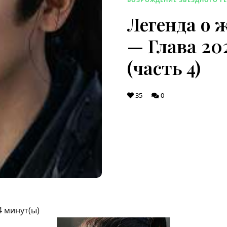
Легенда о 
— Глава 202
(часть 4)
35
0
4
минут(ы)