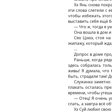
Хэ Янь снова покр
эти слова слетели с е
чтобы избежать этого
выставить себя ещё б
— Что ж, тогда я у
Она вошла в дом и 
Сяо Цзюэ, стоя на
экипажу, который ждал
…
Допрос в доме про
Раньше, когда ряд
здесь собралась толь
живы! Я думала, что
быть, страдали там! Д
Служанка заметно 
плакать осталась пре
времени, чтобы утешит
— Отец! Я очень у
спать, а завтра всё о
Хэ Суй любил свою 