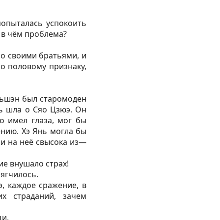
попыталась успокоить
к в чём проблема?
о своими братьями, и
по половому признаку,
ньшэн был старомоден
ь шла о Сяо Цзюэ. Он
 имел глаза, мог бы
ению. Хэ Янь могла бы
ли на неё свысока из—
е внушало страх!
мягчилось.
, каждое сражение, в
их страданий, зачем
щи.