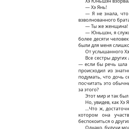
Хэ Юньшэн взорвал
— Хэ Янь!
— Я не знала, что
взволнованного брата
— Ты же женщина! 
— Юньшэн, я служи
более десяти человек
были для меня слишк
От услышанного Хэ
Все сестры других
— если бы речь шла 
происходил из знат
подумать, что дочь с
посчитать это обычны
за этого?
Этот мир и так бы
Но, увидев, как Хэ
…Что ж, достаточн
котором она участв
беспокоиться о други
Однако, будучи мо