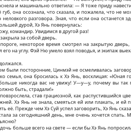
аснела и машинально ответила: — Я тоже приду навести
ё губ, она осознала, что сказала, и пожалела, что не м
 неловкого разговора. Зная, что если она останется з
ольшей дурой, Хэ Янь повернулась:
хожу, командир. Увидимся в другой раз!
закрыла за собой дверь.
 пороге, некоторое время смотрел на закрытую дверь,
 его на углу. Фэй Ню умело взял поводья, и экипаж выех
должался.
ом были посторонние, Цинмэй не осмеливалась заговор
ко семья, она бросилась к Хэ Янь, восклицая: «Юная го
 больше никогда вас не увижу! У—у—у, почему вы так 
олжно быть, страдали!»
повзрослела, став грациозной, как распустившийся цве
жней. Хэ Янь не знала, смеяться ей или плакать, и ей
ь её. Прежде чем Хэ Суй успел заговорить, Хэ Янь сказа
стала за сегодняшний день, мне очень хочется спать. 
бъясню?
дочь больше всего на свете — если бы Хэ Янь попросила