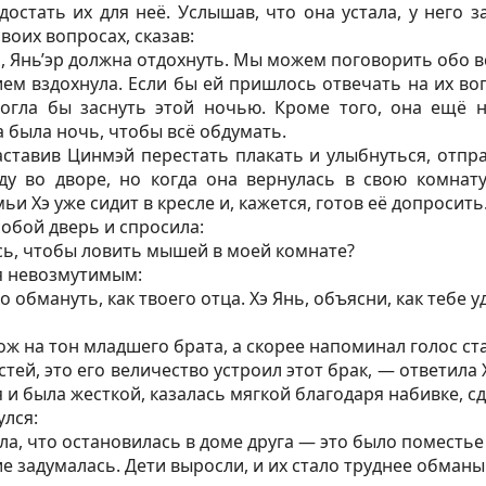
остать их для неё. Услышав, что она устала, у него 
воих вопросах, сказав:
 Янь’эр должна отдохнуть. Мы можем поговорить обо в
ием вздохнула. Если бы ей пришлось отвечать на их во
могла бы заснуть этой ночью. Кроме того, она ещё н
а была ночь, чтобы всё обдумать.
заставив Цинмэй перестать плакать и улыбнуться, отпра
у во дворе, но когда она вернулась в свою комнату
и Хэ уже сидит в кресле и, кажется, готов её допросить
собой дверь и спросила:
ь, чтобы ловить мышей в моей комнате?
я невозмутимым:
о обмануть, как твоего отца. Хэ Янь, объясни, как тебе 
ож на тон младшего брата, а скорее напоминал голос ст
тей, это его величество устроил этот брак, — ответила 
я и была жесткой, казалась мягкой благодаря набивке, 
лся:
ла, что остановилась в доме друга — это было поместь
е задумалась. Дети выросли, и их стало труднее обманы