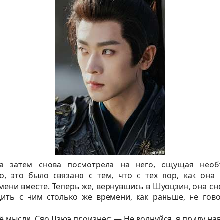
 а затем снова посмотрела на него, ощущая необ
о, это было связано с тем, что с тех пор, как она
ени вместе. Теперь же, вернувшись в Шуоцзин, она с
ить с ним столько же времени, как раньше, не гов
 мысли, Сяо Цзюэ произнес: — Не волнуйся, я приду нав