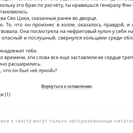
кольку это брак по расчёту, ты нравишься генералу Фэ
становилась.
ва Сяо Цзюэ, сказанные ранее во дворце.
. То, что он произнес в холле, оказалось правдой, и «
вовала. Она посмотрела на нефритовый кулон у себя на 
 опасный и послушный, свернулся кольцами среди обла
инадлежит тебе.
о времени, эти слова все еще заставляли ее сердце тре
апно расширились.
, что он был «её луной»?
Вернуться к оглавлению
и (
1
)
ки к тексту могут только авторизованные читате