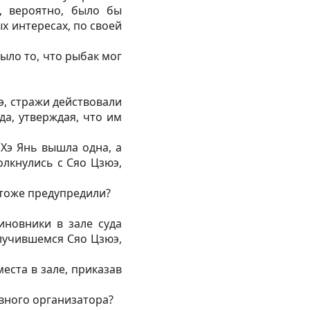
о, вероятно, было бы
х интересах, по своей
ыло то, что рыбак мог
э, стражи действовали
да, утверждая, что им
 Хэ Янь вышла одна, а
олкнулись с Сяо Цзюэ,
 тоже предупредили?
иновники в зале суда
лучившемся Сяо Цзюэ,
еста в зале, приказав
авного организатора?