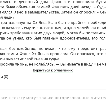
ились в денежный дом Цзинью и проверили бухгал
та была обменена семьей Фан пять дней назад. – Суд
амялся, явно в замешательстве. Затем он спросил: – С
ая леди?
стро взглянул на Хэ Янь. Если бы не крайняя необход
 Оно казалось ему очень сложным, и одна малейшая оши
рить требования этих двух людей, могла бы поставить 
да он узнал, кто был главным вдохновителем, его го
вал беспокойство, понимая, что ему предстоит ра
ях семьи Фан с Хэ Янь в прошлом. Он опасался, что 
он выместит свой гнев на судье.
росила Хэ Янь, не колеблясь. — Вы имеете в виду Фан Ч
Вернуться к оглавлению
и (
0
)
ки к тексту могут только авторизованные читате