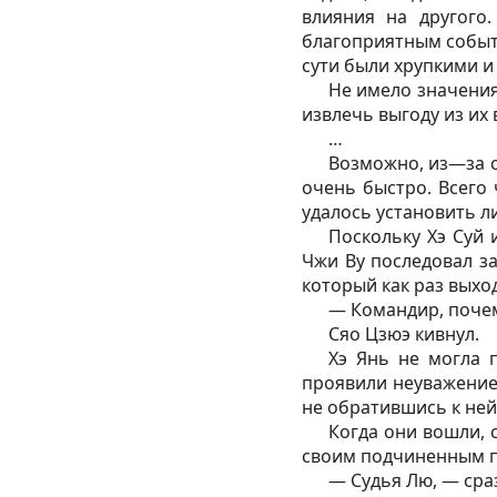
влияния на другого.
благоприятным событи
сути были хрупкими 
Не имело значения
извлечь выгоду из их
…
Возможно, из—за с
очень быстро. Всего 
удалось установить л
Поскольку Хэ Суй 
Чжи Ву последовал за
который как раз выхо
— Командир, почем
Сяо Цзюэ кивнул.
Хэ Янь не могла 
проявили неуважение
не обратившись к ней
Когда они вошли, 
своим подчиненным п
— Судья Лю, — сра