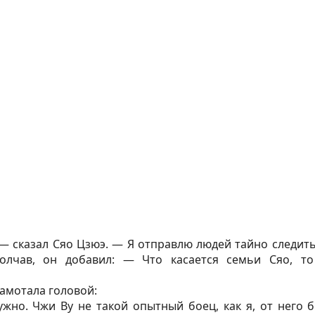
— сказал Сяо Цзюэ. — Я отправлю людей тайно следит
олчав, он добавил: — Что касается семьи Сяо, т
замотала головой:
жно. Чжи Ву не такой опытный боец, как я, от него б