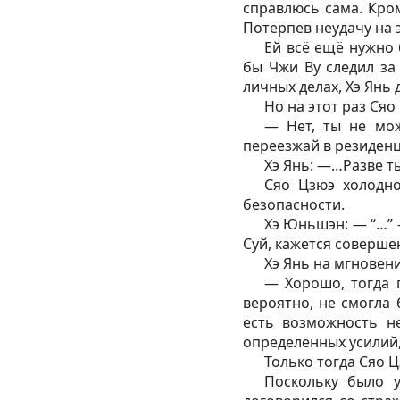
справлюсь сама. Кром
Потерпев неудачу на э
Ей всё ещё нужно 
бы Чжи Ву следил за
личных делах, Хэ Янь 
Но на этот раз Ся
— Нет, ты не мож
переезжай в резиден
Хэ Янь: —…Разве т
Сяо Цзюэ холодно
безопасности.
Хэ Юньшэн: — “…” 
Суй, кажется соверш
Хэ Янь на мгновени
— Хорошо, тогда п
вероятно, не смогла 
есть возможность не
определённых усилий,
Только тогда Сяо Ц
Поскольку было 