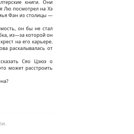
терские книги. Они
ья Лю посмотрел на Хэ
емья Фан из столицы —
имость, он бы не стал
бка, из—за которой он
крест на его карьере.
лова раскалывалась от
ссказать Сяо Цзюэ о
это может расстроить
эна?
ли.