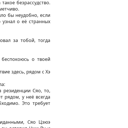
 такое безрассудство.
ометчиво.
ло бы неудобно, если
 узнал о её странных
вал за тобой, тогда
 беспокоюсь о твоей
вие здесь, рядом с Хэ
ла:
 резиденции Сяо, то,
т рядом, у неё всегда
бходимо. Это требует
жиданными, Сяо Цзюэ