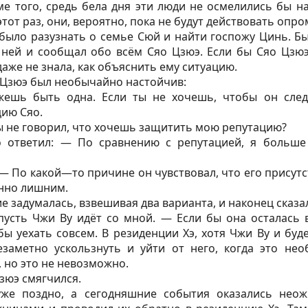
е того, средь бела дня эти люди не осмелились бы на
тот раз, они, вероятно, пока не будут действовать опр
было разузнать о семье Сюй и найти госпожу Цинь. Бы
 ней и сообщал обо всём Сяо Цзюэ. Если бы Сяо Цзюэ
даже не знала, как объяснить ему ситуацию.
о Цзюэ был необычайно настойчив:
ешь быть одна. Если ты не хочешь, чтобы он следо
цию Сяо.
ы не говорил, что хочешь защитить мою репутацию?
 ответил: — По сравнению с репутацией, я больше
— По какой—то причине он чувствовал, что его присутст
енно лишним.
е задумалась, взвешивая два варианта, и наконец сказа
усть Чжи Ву идёт со мной. — Если бы она осталась в
бы уехать совсем. В резиденции Хэ, хотя Чжи Ву и буде
заметно ускользнуть и уйти от него, когда это нео
 но это не невозможно.
зюэ смягчился.
уже поздно, а сегодняшние события оказались нео