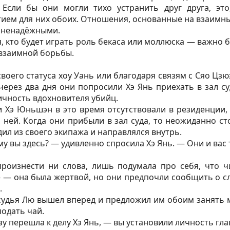
 Если бы они могли тихо устранить друг друга, эт
ем для них обоих. Отношения, основанные на взаимны
и ненадёжными.
, кто будет играть роль бекаса или моллюска — важно б
 взаимной борьбы.
воего статуса хоу Уань или благодаря связям с Сяо Цзю
через два дня они попросили Хэ Янь приехать в зал су
ичность вдохновителя убийц.
и Хэ Юньшэн в это время отсутствовали в резиденции,
 ней. Когда они прибыли в зал суда, то неожиданно ст
дил из своего экипажа и направлялся внутрь.
у вы здесь? — удивленно спросила Хэ Янь. — Они и вас
произнести ни слова, лишь подумала про себя, что ч
 — она была жертвой, но они предпочли сообщить о с
.
судья Лю вышел вперед и предложил им обоим занять м
одать чай.
зу перешла к делу Хэ Янь, — вы установили личность гл