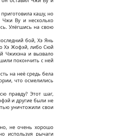
 он оставил Чжи Ву и
 приготовила кашу, но
. Чжи Ву и несколько
ась. Улёгшись на свою
последний бой, Хэ Янь
бо Хэ Жофэй, либо Сюй
юй Чжихэна и вызвало
ешили покончить с ней
сть на неё средь бела
тории, что осмелились
сю правду? Этот шаг,
офэй и другие были не
остью уничтожили свои
тно, не очень хорошо
но используя рычаги