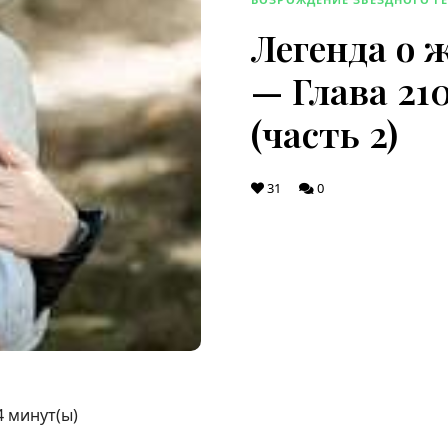
Легенда о 
— Глава 21
(часть 2)
31
0
4
минут(ы)