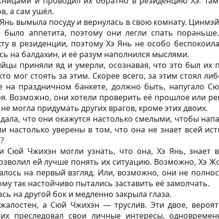
жницами и проводил их обратно в резиденцию Хэ. Там
в, а сам ушёл.
 Янь вымыла посуду и вернулась в свою комнату. Цинмэй
е было аппетита, поэтому они легли спать пораньше
ту в резиденции, поэтому Хэ Янь не особо беспокоил
ась на балдахин, и её разум наполнился мыслями.
ийцы приняли яд и умерли, осознавая, что это был их 
кто мог стоять за этим. Скорее всего, за этим стоял ли
е на праздничном банкете, должно быть, напугало С
я. Возможно, они хотели проверить её прошлое или р
ь не могла придумать других врагов, кроме этих двоих.
дала, что они окажутся настолько смелыми, чтобы напа
и настолько уверены в том, что она не знает всей ис
?
 Сюй Чжихэн могли узнать, что она, Хэ Янь, знает в
зволил ей лучше понять их ситуацию. Возможно, Хэ Ж
залось на первый взгляд. Или, возможно, они не полн
ому так настойчиво пытались заставить её замолчать.
сь на другой бок и медленно закрыла глаза.
жалостен, а Сюй Чжихэн — труслив. Эти двое, вероя
них преследовал свои личные интересы, одновремен