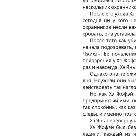
договорился со стра
нескольких охраннико
После его ухода Хэ
сегодня ни у кого н
охранников несли вах
кровать, она уставил
После того как уб
начала подозревать, 
Чжихэн. Её появлени
подозрения у Хэ Жофэ
раз и навсегда. Хэ Ян
Однако она не ожи
дня. Неужели они был
действовать так нагло
Но как Хэ Жофэй и
предпринятый ими, по
так спокойны, как ка
следы, и именно поэт
Хэ Янь перевернула
Хэ Жофэй был без
ладили, каждый из 