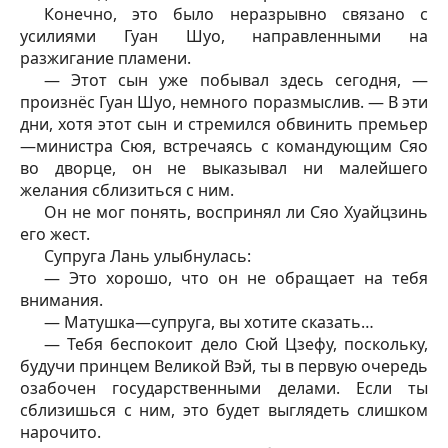
Конечно, это было неразрывно связано с
усилиями Гуан Шуо, направленными на
разжигание пламени.
— Этот сын уже побывал здесь сегодня, —
произнёс Гуан Шуо, немного поразмыслив. — В эти
дни, хотя этот сын и стремился обвинить премьер
—министра Сюя, встречаясь с командующим Сяо
во дворце, он не выказывал ни малейшего
желания сблизиться с ним.
Он не мог понять, воспринял ли Сяо Хуайцзинь
его жест.
Супруга Лань улыбнулась:
— Это хорошо, что он не обращает на тебя
внимания.
— Матушка—супруга, вы хотите сказать…
— Тебя беспокоит дело Сюй
Цзефу
, поскольку,
будучи принцем Великой Вэй, ты в первую очередь
озабочен государственными делами. Если ты
сблизишься с ним, это будет выглядеть слишком
нарочито.