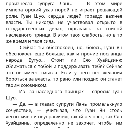
произнесла супруга Лань. — В этом мире
императорский указ порой не играет решающей
роли. Гуан Шуо, сердца людей гораздо важнее
власти. Ты никогда не участвовал открыто в
государственных делах, скрываясь за спиной
наследного принца. В этом твоя слабость, но в то
же время и твоя сила.
— Сейчас ты обеспокоен, но, боюсь, Гуан Ян
обеспокоен ещё больше, как и прочие посланцы
народа Вутуо… Стоит ли Сяо Хуайцзиню
сближаться с тобой и поддерживать тебя? Сейчас
это не имеет смысла. Если у него нет желания
бороться за власть, то рано или поздно он станет
твоим союзником.
— Из—за наследного принца? — спросил Гуан
Шуо.
— Да, — в глазах супруги Лань промелькнуло
сочувствие, — учитывая, что Гуан Ян столь
деспотичен и неуправляем, такой человек, как Сяо
Хуайцзинь, определённо не захочет, чтобы им