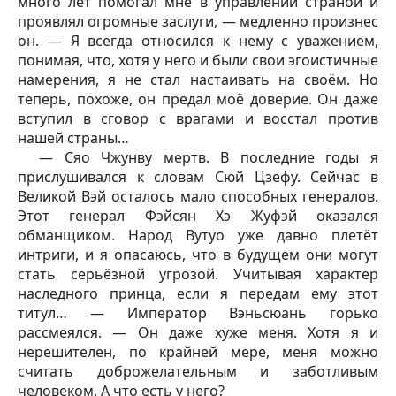
много лет помогал мне в управлении страной и
проявлял огромные заслуги, — медленно произнес
он. — Я всегда относился к нему с уважением,
понимая, что, хотя у него и были свои эгоистичные
намерения, я не стал настаивать на своём. Но
теперь, похоже, он предал моё доверие. Он даже
вступил в сговор с врагами и восстал против
нашей страны…
— Сяо Чжунву мертв. В последние годы я
прислушивался к словам Сюй
Цзефу
. Сейчас в
Великой Вэй осталось мало способных генералов.
Этот генерал Фэйсян Хэ Жуфэй оказался
обманщиком. Народ Вутуо уже давно плетёт
интриги, и я опасаюсь, что в будущем они могут
стать серьёзной угрозой. Учитывая характер
наследного принца, если я передам ему этот
титул… — Император Вэньсюань горько
рассмеялся. — Он даже хуже меня. Хотя я и
нерешителен, по крайней мере, меня можно
считать доброжелательным и заботливым
человеком. А что есть у него?