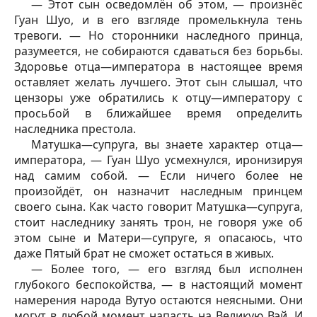
— Этот сын осведомлён об этом, — произнёс
Гуан Шуо, и в его взгляде промелькнула тень
тревоги. — Но сторонники наследного принца,
разумеется, не собираются сдаваться без борьбы.
Здоровье отца—императора в настоящее время
оставляет желать лучшего. Этот сын слышал, что
цензоры уже обратились к отцу—императору с
просьбой в ближайшее время определить
наследника престола.
Матушка—супруга, вы знаете характер отца—
императора, — Гуан Шуо усмехнулся, иронизируя
над самим собой. — Если ничего более не
произойдёт, он назначит наследным принцем
своего сына. Как часто говорит Матушка—супруга,
стоит наследнику занять трон, не говоря уже об
этом сыне и Матери—супруге, я опасаюсь, что
даже Пятый брат не сможет остаться в живых.
— Более того, — его взгляд был исполнен
глубокого беспокойства, — в настоящий момент
намерения народа Вутуо остаются неясными. Они
могут в любой момент напасть на Великую Вэй. И