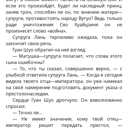
если это произойдёт, будет ли наследный принц,
заняв трон, способен ли он, по мнению матери—
супруги, противостоять народу Вутуо? Ведь только
ради уничтожения Сяо Хуайцзиня он не
произнесёт слово «война».
Супруга Лань терпеливо ожидала, пока он
закончит свою речь.
Гуан Шуо обратил на неё взгляд:
— Матушка—супруга полагает, что слова этого
сына ошибочны?
— То, что ты сказал, совершенно верно, — с
улыбкой ответила супруга Лань. — Когда я сегодня
видела твоего отца—императора, он уже намекал
на своё намерение подготовить документ указа о
престолонаследии.
Сердце Гуан Шуо дрогнуло. Он взволнованно
спросил:
— Точно ли…
— Не имеет значения, кому твой отец—
император решит передать престол, —