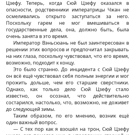
Цзефу
. Теперь, когда Сюй
Цзефу
оказался в
опасности, родственники императрицы Чжан не
осмеливались открыто заступаться за него.
Поскольку гарем не мог вмешиваться в
государственные дела, она, должно быть, была
очень занята в это время.
Император Вэньсюань не был заинтересован в
решении этих вопросов и предпочитал закрывать
на них глаза, поскольку чувствовал, что его время,
возможно, подходит к концу.
Это было странно. До инцидента с Сюй
Цзефу
он всё ещё чувствовал себя полным энергии и мог
прожить дольше, чем его старшие сверстники.
Однако, как только дело Сюй
Цзефу
стало
известно, он осознал, что действительно
состарился, настолько, что, возможно, не доживет
до следующей зимы.
Таким образом, по его мнению, возник ещё
один важный вопрос.
— С тех пор как я взошёл на трон, Сюй
Цзефу